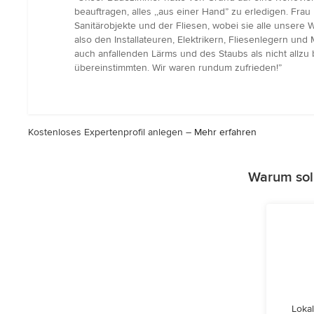
5
beauftragen, alles ,,aus einer Hand” zu erledigen. F
von
Sanitärobjekte und der Fliesen, wobei sie alle unsere
5
also den Installateuren, Elektrikern, Fliesenlegern und
Sternen
auch anfallenden Lärms und des Staubs als nicht allz
übereinstimmten. Wir waren rundum zufrieden!”
Kostenloses Expertenprofil anlegen –
Mehr erfahren
Warum sol
Lokal