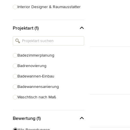
Interior Designer & Raumausstatter
Küchenplanung
Projektart (1)
Landschaftsarchitekten
Armaturen & Sanitärbedarf
Beleuchtung
Badezimmerplanung
Einbauschränke
Badrenovierung
Alle anzeigen
Badewannen-Einbau
Badewannensanierung
Waschtisch nach Maß
Duscheinbau
Bewertung (1)
Gäste-WC Renovierung
Fugenlose Badezimmer
Alle Bewertungen