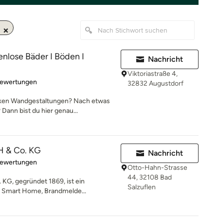
lose Bäder I Böden I
Nachricht
Viktoriastraße 4,
rtung: 4.9 von 5 Sternen
Bewertungen
32832 Augustdorf
rken Wandgestaltungen? Nach etwas
ann bist du hier genau...
 & Co. KG
Nachricht
rtung: 5 von 5 Sternen
Bewertungen
Otto-Hahn-Strasse
44, 32108 Bad
KG, gegründet 1869, ist ein
Salzuflen
k, Smart Home, Brandmelde...