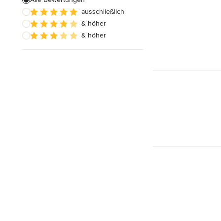
ausschließlich
Badezimmereinbau
& höher
& höher
Alle anzeigen