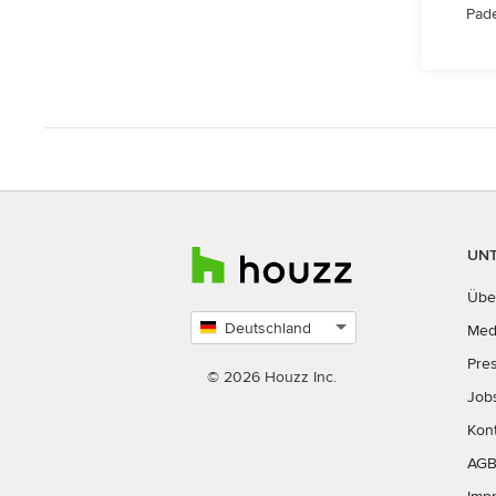
Pade
UN
Übe
Deutschland
Med
Land
Pre
auswählen
© 2026 Houzz Inc.
Job
Kon
AG