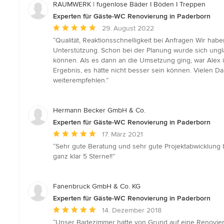
RAUMWERK | fugenlose Bäder I Böden I Treppen
Experten für Gäste-WC Renovierung in Paderborn
Durchschnittliche
29. August 2022
Bewertung:
“Qualität, Reaktionsschnelligkeit bei Anfragen Wir hab
5
Unterstützung. Schon bei der Planung wurde sich ungl
von
können. Als es dann an die Umsetzung ging, war Alex im
5
Ergebnis, es hätte nicht besser sein können. Vielen D
Sternen
weiterempfehlen.”
Hermann Becker GmbH & Co.
Experten für Gäste-WC Renovierung in Paderborn
Durchschnittliche
17. März 2021
Bewertung:
“Sehr gute Beratung und sehr gute Projektabwicklung 
5
ganz klar 5 Sterne!!”
von
5
Sternen
Fanenbruck GmbH & Co. KG
Experten für Gäste-WC Renovierung in Paderborn
Durchschnittliche
14. Dezember 2018
Bewertung:
“Unser Badezimmer hatte von Grund auf eine Renovieru