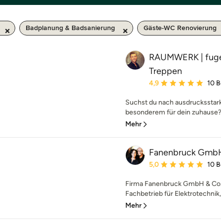
Badplanung & Badsanierung
Gäste-WC Renovierung
RAUMWERK | fugen
Treppen
Durchschnittliche Bewe
4,9
10 
Suchst du nach ausdruckssta
besonderem für dein zuhause? D
Mehr
Fanenbruck GmbH
Durchschnittliche Bewe
5,0
10 
Firma Fanenbruck GmbH & Co. 
Fachbetrieb für Elektrotechni
Mehr