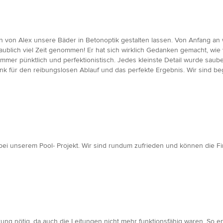
en von Alex unsere Bäder in Betonoptik gestalten lassen. Von Anfang an 
aublich viel Zeit genommen! Er hat sich wirklich Gedanken gemacht, wi
mer pünktlich und perfektionistisch. Jedes kleinste Detail wurde sauber
ank für den reibungslosen Ablauf und das perfekte Ergebnis. Wir sind 
bei unserem Pool- Projekt. Wir sind rundum zufrieden und können die 
ng nötig, da auch die Leitungen nicht mehr funktionsfähig waren. So e