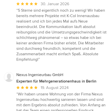
Durchschnittliche
30. Januar 2026
Bewertung:
“5 Sterne sind eigentlich noch zu wenig! Wir haben
5
bereits mehrere Projekte mit K-Col Innenausbau
von
realisiert und ich bin jedes Mal aufs Neue
5
beeindruckt. Die Kommunikation läuft absolut
Sternen
reibungslos und die Umsetzungsgeschwindigkeit ist
schlichtweg phänomenal – so etwas habe ich bei
keiner anderen Firma bisher erlebt. Die Mitarbeiter
sind durchweg freundlich, kompetent und die
Zusammenarbeit macht einfach Spaß. Absolute
Empfehlung!”
Nexus Ingenieurbau GmbH
Experten für Mehrgenerationenhaus in Berlin
Durchschnittliche
19. August 2024
Bewertung:
“Wir haben unsere Wohnung von der Firma Nexus
5
Ingenieurbau hochwertig sanieren lassen und sind
von
mit dem Ergebnis absolut zufrieden. Von Anfang an
5
hat das Team einen professionellen Eindruck