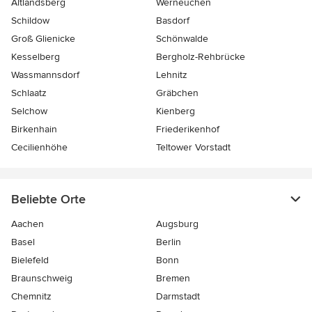
Altlandsberg
Werneuchen
Schildow
Basdorf
Groß Glienicke
Schönwalde
Kesselberg
Bergholz-Rehbrücke
Wassmannsdorf
Lehnitz
Schlaatz
Gräbchen
Selchow
Kienberg
Birkenhain
Friederikenhof
Cecilienhöhe
Teltower Vorstadt
Beliebte Orte
Aachen
Augsburg
Basel
Berlin
Bielefeld
Bonn
Braunschweig
Bremen
Chemnitz
Darmstadt