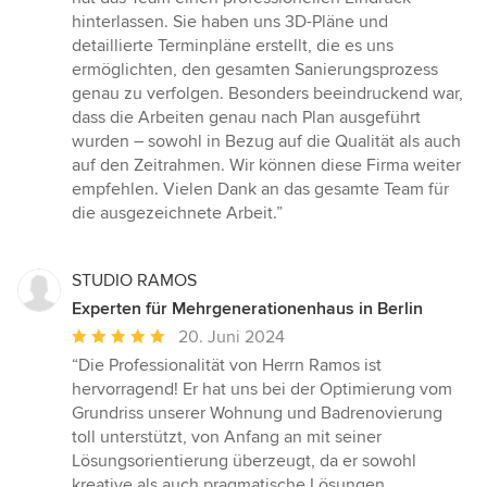
Sternen
hinterlassen. Sie haben uns 3D-Pläne und
detaillierte Terminpläne erstellt, die es uns
ermöglichten, den gesamten Sanierungsprozess
genau zu verfolgen. Besonders beeindruckend war,
dass die Arbeiten genau nach Plan ausgeführt
wurden – sowohl in Bezug auf die Qualität als auch
auf den Zeitrahmen. Wir können diese Firma weiter
empfehlen. Vielen Dank an das gesamte Team für
die ausgezeichnete Arbeit.”
STUDIO RAMOS
Experten für Mehrgenerationenhaus in Berlin
Durchschnittliche
20. Juni 2024
Bewertung:
“Die Professionalität von Herrn Ramos ist
5
hervorragend! Er hat uns bei der Optimierung vom
von
Grundriss unserer Wohnung und Badrenovierung
5
toll unterstützt, von Anfang an mit seiner
Sternen
Lösungsorientierung überzeugt, da er sowohl
kreative als auch pragmatische Lösungen