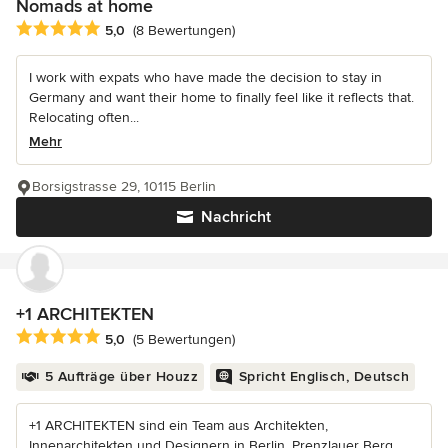
Nomads at home
Durchschnittliche Bewertung: 5 von 5 Sternen
5,0
(8 Bewertungen)
I work with expats who have made the decision to stay in
Germany and want their home to finally feel like it reflects that.
Relocating often...
Mehr
Borsigstrasse 29, 10115 Berlin
Nachricht
+1 ARCHITEKTEN
Durchschnittliche Bewertung: 5 von 5 Sternen
5,0
(5 Bewertungen)
5 Aufträge über Houzz
Spricht Englisch, Deutsch
+1 ARCHITEKTEN sind ein Team aus Architekten,
Innenarchitekten und Designern in Berlin, Prenzlauer Berg.