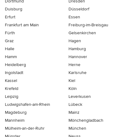
Dortmund
Dresden
Duisburg
Düsseldorf
Erfurt
Essen
Frankfurt am Main
Freiburg-im-Breisgau
Fürth
Gelsenkirchen
Graz
Hagen
Halle
Hamburg
Hamm
Hannover
Heidelberg
Herne
Ingolstadt
Karlsruhe
Kassel
Kiel
Krefeld
Köln
Leipzig
Leverkusen
Ludwigshafen-am-Rhein
Lübeck
Magdeburg
Mainz
Mannheim
Mönchen­gladbach
Mülheim-an-der-Ruhr
München
Münster
Neuss