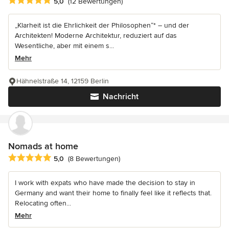
Durchschnittliche Bewertung: 5 von 5 Sternen
5,0
(12 Bewertungen)
„Klarheit ist die Ehrlichkeit der Philosophen“* – und der
Architekten! Moderne Architektur, reduziert auf das
Wesentliche, aber mit einem s...
Mehr
Hähnelstraße 14, 12159 Berlin
Nachricht
Nomads at home
Durchschnittliche Bewertung: 5 von 5 Sternen
5,0
(8 Bewertungen)
I work with expats who have made the decision to stay in
Germany and want their home to finally feel like it reflects that.
Relocating often...
Mehr