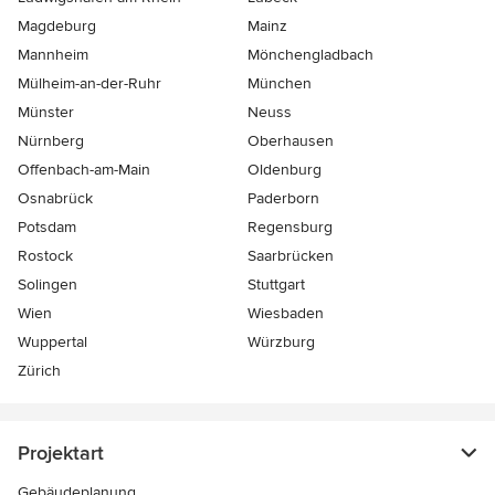
Magdeburg
Mainz
Mannheim
Mönchen­gladbach
Mülheim-an-der-Ruhr
München
Münster
Neuss
Nürnberg
Oberhausen
Offenbach-am-Main
Oldenburg
Osnabrück
Paderborn
Potsdam
Regensburg
Rostock
Saarbrücken
Solingen
Stuttgart
Wien
Wiesbaden
Wuppertal
Würzburg
Zürich
Projektart
Gebäudeplanung