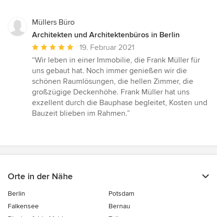
5
Sternen
Müllers Büro
Architekten und Architektenbüros in Berlin
Durchschnittliche
19. Februar 2021
Bewertung:
“Wir leben in einer Immobilie, die Frank Müller für
5
uns gebaut hat. Noch immer genießen wir die
von
schönen Raumlösungen, die hellen Zimmer, die
5
großzügige Deckenhöhe. Frank Müller hat uns
Sternen
exzellent durch die Bauphase begleitet, Kosten und
Bauzeit blieben im Rahmen.”
Orte in der Nähe
Berlin
Potsdam
Falkensee
Bernau