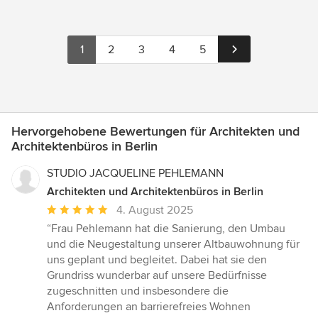
1
2
3
4
5
Hervorgehobene Bewertungen für Architekten und
Architektenbüros in Berlin
STUDIO JACQUELINE PEHLEMANN
Architekten und Architektenbüros in Berlin
Durchschnittliche
4. August 2025
Bewertung:
“Frau Pehlemann hat die Sanierung, den Umbau
5
und die Neugestaltung unserer Altbauwohnung für
von
uns geplant und begleitet. Dabei hat sie den
5
Grundriss wunderbar auf unsere Bedürfnisse
Sternen
zugeschnitten und insbesondere die
Anforderungen an barrierefreies Wohnen