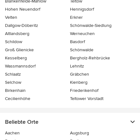
Blankenfelde-Mahlow
Teltow
Hohen Neuendorf
Hennigsdorf
Velten
Erkner
Dallgow-Döberitz
Schönwalde-Siedlung
Altlandsberg
Werneuchen
Schildow
Basdorf
Groß Glienicke
Schönwalde
Kesselberg
Bergholz-Rehbrücke
Wassmannsdorf
Lehnitz
Schlaatz
Gräbchen
Selchow
Kienberg
Birkenhain
Friederikenhof
Cecilienhöhe
Teltower Vorstadt
Beliebte Orte
Aachen
Augsburg