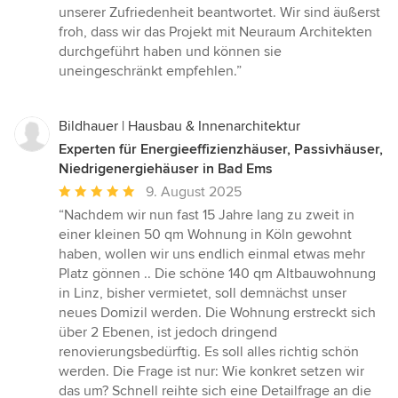
unserer Zufriedenheit beantwortet. Wir sind äußerst
froh, dass wir das Projekt mit Neuraum Architekten
durchgeführt haben und können sie
uneingeschränkt empfehlen.”
Bildhauer | Hausbau & Innenarchitektur
Experten für Energieeffizienzhäuser, Passivhäuser,
Niedrigenergiehäuser in Bad Ems
Durchschnittliche
9. August 2025
Bewertung:
“Nachdem wir nun fast 15 Jahre lang zu zweit in
5
einer kleinen 50 qm Wohnung in Köln gewohnt
von
haben, wollen wir uns endlich einmal etwas mehr
5
Platz gönnen .. Die schöne 140 qm Altbauwohnung
Sternen
in Linz, bisher vermietet, soll demnächst unser
neues Domizil werden. Die Wohnung erstreckt sich
über 2 Ebenen, ist jedoch dringend
renovierungsbedürftig. Es soll alles richtig schön
werden. Die Frage ist nur: Wie konkret setzen wir
das um? Schnell reihte sich eine Detailfrage an die