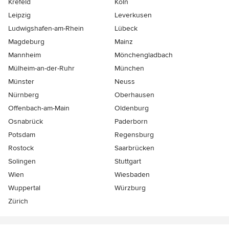
Krefeld
Köln
Leipzig
Leverkusen
Ludwigshafen-am-Rhein
Lübeck
Magdeburg
Mainz
Mannheim
Mönchen­gladbach
Mülheim-an-der-Ruhr
München
Münster
Neuss
Nürnberg
Oberhausen
Offenbach-am-Main
Oldenburg
Osnabrück
Paderborn
Potsdam
Regensburg
Rostock
Saarbrücken
Solingen
Stuttgart
Wien
Wiesbaden
Wuppertal
Würzburg
Zürich