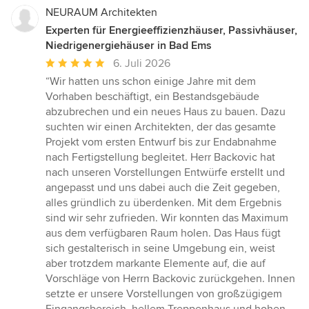
NEURAUM Architekten
Experten für Energieeffizienzhäuser, Passivhäuser,
Niedrigenergiehäuser in Bad Ems
Durchschnittliche
6. Juli 2026
Bewertung:
“Wir hatten uns schon einige Jahre mit dem
5
Vorhaben beschäftigt, ein Bestandsgebäude
von
abzubrechen und ein neues Haus zu bauen. Dazu
5
suchten wir einen Architekten, der das gesamte
Sternen
Projekt vom ersten Entwurf bis zur Endabnahme
nach Fertigstellung begleitet. Herr Backovic hat
nach unseren Vorstellungen Entwürfe erstellt und
angepasst und uns dabei auch die Zeit gegeben,
alles gründlich zu überdenken. Mit dem Ergebnis
sind wir sehr zufrieden. Wir konnten das Maximum
aus dem verfügbaren Raum holen. Das Haus fügt
sich gestalterisch in seine Umgebung ein, weist
aber trotzdem markante Elemente auf, die auf
Vorschläge von Herrn Backovic zurückgehen. Innen
setzte er unsere Vorstellungen von großzügigem