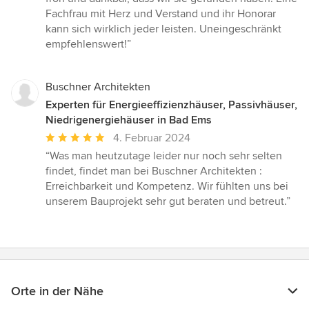
Fachfrau mit Herz und Verstand und ihr Honorar
kann sich wirklich jeder leisten. Uneingeschränkt
empfehlenswert!”
Buschner Architekten
Experten für Energieeffizienzhäuser, Passivhäuser,
Niedrigenergiehäuser in Bad Ems
Durchschnittliche
4. Februar 2024
Bewertung:
“Was man heutzutage leider nur noch sehr selten
5
findet, findet man bei Buschner Architekten :
von
Erreichbarkeit und Kompetenz. Wir fühlten uns bei
5
unserem Bauprojekt sehr gut beraten und betreut.”
Sternen
Orte in der Nähe