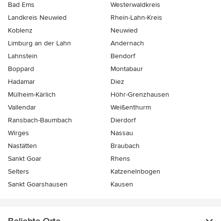
Bad Ems
Westerwaldkreis
Landkreis Neuwied
Rhein-Lahn-Kreis
Koblenz
Neuwied
Limburg an der Lahn
Andernach
Lahnstein
Bendorf
Boppard
Montabaur
Hadamar
Diez
Mülheim-Kärlich
Höhr-Grenzhausen
Vallendar
Weißenthurm
Ransbach-Baumbach
Dierdorf
Wirges
Nassau
Nastätten
Braubach
Sankt Goar
Rhens
Selters
Katzenelnbogen
Sankt Goarshausen
Kausen