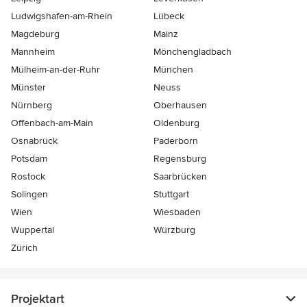
Ludwigshafen-am-Rhein
Lübeck
Magdeburg
Mainz
Mannheim
Mönchen­gladbach
Mülheim-an-der-Ruhr
München
Münster
Neuss
Nürnberg
Oberhausen
Offenbach-am-Main
Oldenburg
Osnabrück
Paderborn
Potsdam
Regensburg
Rostock
Saarbrücken
Solingen
Stuttgart
Wien
Wiesbaden
Wuppertal
Würzburg
Zürich
Projektart