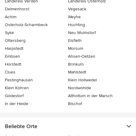
Landkreis Verden
Landkreis Osterholz
Delmenhorst
Vegesack
Achim
Weyhe
Osterholz-Scharmbeck
Huchting
Syke
Neu Wulmstorf
Ottersberg
Elsfleth
Harpstedt
Morsum
Embsen
Ahsen-Oetzen
Horstedt
Brinkum
Clues
Mahlstedt
Pestinghausen
Klein Hollwedel
Klein Köhren
Nordwohlde
Gödestorf
Altholtum in der Marsch
In der Heide
Bischof
Beliebte Orte