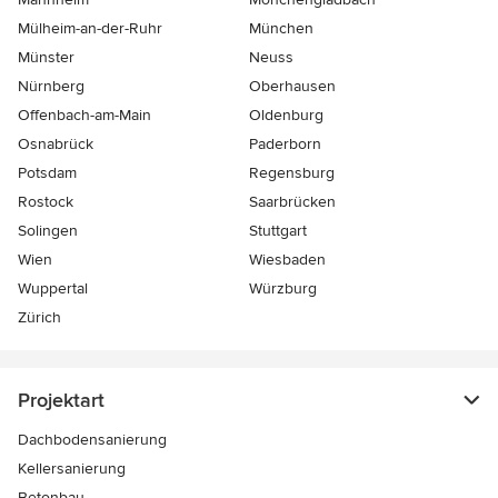
Mülheim-an-der-Ruhr
München
Münster
Neuss
Nürnberg
Oberhausen
Offenbach-am-Main
Oldenburg
Osnabrück
Paderborn
Potsdam
Regensburg
Rostock
Saarbrücken
Solingen
Stuttgart
Wien
Wiesbaden
Wuppertal
Würzburg
Zürich
Projektart
Dachbodensanierung
Kellersanierung
Betonbau