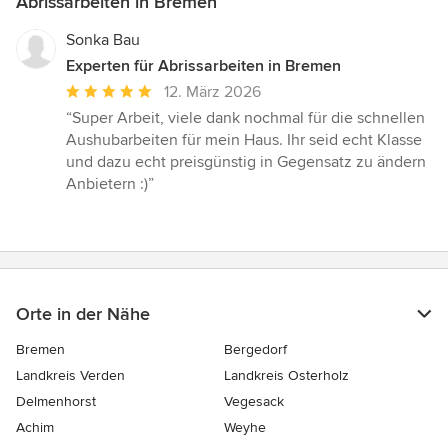
Abrissarbeiten in Bremen
Sonka Bau
Experten für Abrissarbeiten in Bremen
Durchschnittliche
12. März 2026
Bewertung:
“Super Arbeit, viele dank nochmal für die schnellen
5
Aushubarbeiten für mein Haus. Ihr seid echt Klasse
von
und dazu echt preisgünstig in Gegensatz zu ändern
5
Anbietern :)”
Sternen
Orte in der Nähe
Bremen
Bergedorf
Landkreis Verden
Landkreis Osterholz
Delmenhorst
Vegesack
Achim
Weyhe