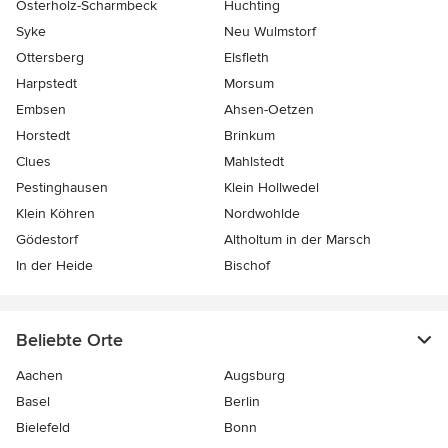
Osterholz-Scharmbeck
Huchting
Syke
Neu Wulmstorf
Ottersberg
Elsfleth
Harpstedt
Morsum
Embsen
Ahsen-Oetzen
Horstedt
Brinkum
Clues
Mahlstedt
Pestinghausen
Klein Hollwedel
Klein Köhren
Nordwohlde
Gödestorf
Altholtum in der Marsch
In der Heide
Bischof
Beliebte Orte
Aachen
Augsburg
Basel
Berlin
Bielefeld
Bonn