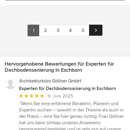
1
2
3
4
5
Hervorgehobene Bewertungen für Experten für
Dachbodensanierung in Eschborn
Architekturbüro Göllner GmbH
Experten für Dachbodensanierung in Eschborn
Durchschnittliche
9. Juni 2025
Bewertung:
“Wenn Sie eine erfahrene Beraterin, Planerin und
5
Expertin suchen – sowohl in der Theorie als auch in
von
der Praxis – sind Sie hier genau richtig. Frau Göllner
5
hat uns beim Umbau unseres Anwesens
Sternen
hervorragend begleitet und ist sehr gut auf unsere