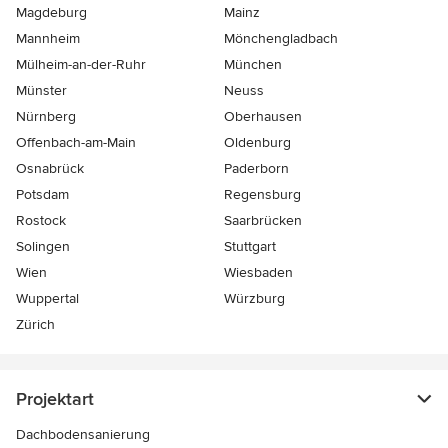
Magdeburg
Mainz
Mannheim
Mönchen­gladbach
Mülheim-an-der-Ruhr
München
Münster
Neuss
Nürnberg
Oberhausen
Offenbach-am-Main
Oldenburg
Osnabrück
Paderborn
Potsdam
Regensburg
Rostock
Saarbrücken
Solingen
Stuttgart
Wien
Wiesbaden
Wuppertal
Würzburg
Zürich
Projektart
Dachbodensanierung