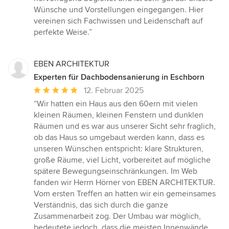
Wünsche und Vorstellungen eingegangen. Hier
vereinen sich Fachwissen und Leidenschaft auf
perfekte Weise.”
EBEN ARCHITEKTUR
Experten für Dachbodensanierung in Eschborn
Durchschnittliche
12. Februar 2025
Bewertung:
“Wir hatten ein Haus aus den 60ern mit vielen
5
kleinen Räumen, kleinen Fenstern und dunklen
von
Räumen und es war aus unserer Sicht sehr fraglich,
5
ob das Haus so umgebaut werden kann, dass es
Sternen
unseren Wünschen entspricht: klare Strukturen,
große Räume, viel Licht, vorbereitet auf mögliche
spätere Bewegungseinschränkungen. Im Web
fanden wir Herrn Hörner von EBEN ARCHITEKTUR.
Vom ersten Treffen an hatten wir ein gemeinsames
Verständnis, das sich durch die ganze
Zusammenarbeit zog. Der Umbau war möglich,
bedeutete jedoch, dass die meisten Innenwände