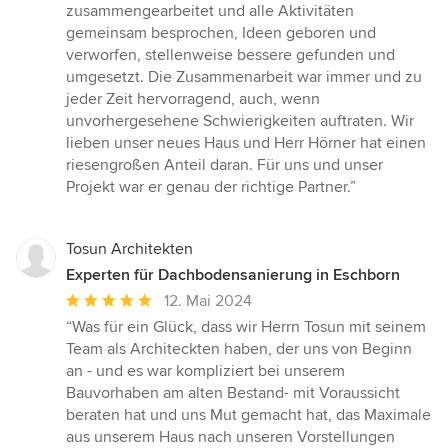
zusammengearbeitet und alle Aktivitäten
gemeinsam besprochen, Ideen geboren und
verworfen, stellenweise bessere gefunden und
umgesetzt. Die Zusammenarbeit war immer und zu
jeder Zeit hervorragend, auch, wenn
unvorhergesehene Schwierigkeiten auftraten. Wir
lieben unser neues Haus und Herr Hörner hat einen
riesengroßen Anteil daran. Für uns und unser
Projekt war er genau der richtige Partner.”
Tosun Architekten
Experten für Dachbodensanierung in Eschborn
Durchschnittliche
12. Mai 2024
Bewertung:
“Was für ein Glück, dass wir Herrn Tosun mit seinem
5
Team als Architeckten haben, der uns von Beginn
von
an - und es war kompliziert bei unserem
5
Bauvorhaben am alten Bestand- mit Voraussicht
Sternen
beraten hat und uns Mut gemacht hat, das Maximale
aus unserem Haus nach unseren Vorstellungen