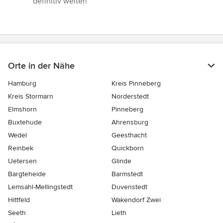
definitiv weiter!”
Orte in der Nähe
Hamburg
Kreis Pinneberg
Kreis Stormarn
Norderstedt
Elmshorn
Pinneberg
Buxtehude
Ahrensburg
Wedel
Geesthacht
Reinbek
Quickborn
Uetersen
Glinde
Bargteheide
Barmstedt
Lemsahl-Mellingstedt
Duvenstedt
Hittfeld
Wakendorf Zwei
Seeth
Lieth