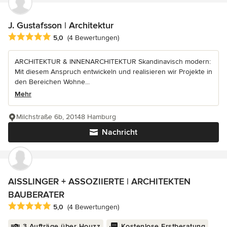
J. Gustafsson | Architektur
Durchschnittliche Bewertung: 5 von 5 Sternen
5,0
(4 Bewertungen)
ARCHITEKTUR & INNENARCHITEKTUR Skandinavisch modern:
Mit diesem Anspruch entwickeln und realisieren wir Projekte in
den Bereichen Wohne...
Mehr
Milchstraße 6b, 20148 Hamburg
Nachricht
AISSLINGER + ASSOZIIERTE | ARCHITEKTEN
BAUBERATER
Durchschnittliche Bewertung: 5 von 5 Sternen
5,0
(4 Bewertungen)
3 Aufträge über Houzz
Kostenlose Erstberatung