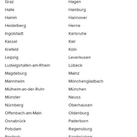
Graz
Hagen
Halle
Hamburg
Hamm
Hannover
Heidelberg
Herne
Ingolstadt
Karlsruhe
Kassel
Kiel
Krefeld
Köln
Leipzig
Leverkusen
Ludwigshafen-am-Rhein
Lübeck
Magdeburg
Mainz
Mannheim
Mönchen­gladbach
Mülheim-an-der-Ruhr
München
Münster
Neuss
Nürnberg
Oberhausen
Offenbach-am-Main
Oldenburg
Osnabrück
Paderborn
Potsdam
Regensburg
Rostock
Saarbrücken