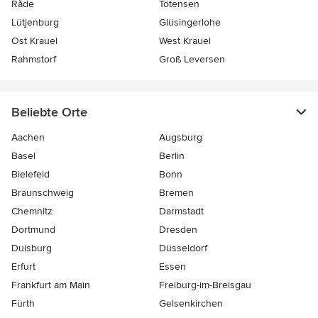
Råde
Tötensen
Lütjenburg
Glüsingerlohe
Ost Krauel
West Krauel
Rahmstorf
Groß Leversen
Beliebte Orte
Aachen
Augsburg
Basel
Berlin
Bielefeld
Bonn
Braunschweig
Bremen
Chemnitz
Darmstadt
Dortmund
Dresden
Duisburg
Düsseldorf
Erfurt
Essen
Frankfurt am Main
Freiburg-im-Breisgau
Fürth
Gelsenkirchen