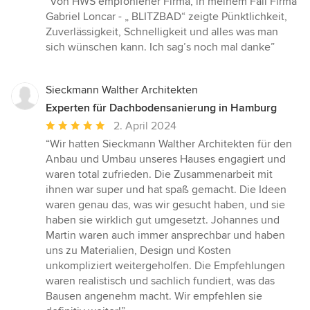
“Von HWS empfohlener Firma, in meinem Fall Firma
5
Gabriel Loncar - „ BLITZBAD“ zeigte Pünktlichkeit,
von
Zuverlässigkeit, Schnelligkeit und alles was man
5
sich wünschen kann. Ich sag’s noch mal danke”
Sternen
Sieckmann Walther Architekten
Experten für Dachbodensanierung in Hamburg
Durchschnittliche
2. April 2024
Bewertung:
“Wir hatten Sieckmann Walther Architekten für den
5
Anbau und Umbau unseres Hauses engagiert und
von
waren total zufrieden. Die Zusammenarbeit mit
5
ihnen war super und hat spaß gemacht. Die Ideen
Sternen
waren genau das, was wir gesucht haben, und sie
haben sie wirklich gut umgesetzt. Johannes und
Martin waren auch immer ansprechbar und haben
uns zu Materialien, Design und Kosten
unkompliziert weitergeholfen. Die Empfehlungen
waren realistisch und sachlich fundiert, was das
Bausen angenehm macht. Wir empfehlen sie