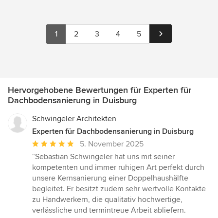
1
2
3
4
5
Hervorgehobene Bewertungen für Experten für
Dachbodensanierung in Duisburg
Schwingeler Architekten
Experten für Dachbodensanierung in Duisburg
Durchschnittliche
5. November 2025
Bewertung:
“Sebastian Schwingeler hat uns mit seiner
5
kompetenten und immer ruhigen Art perfekt durch
von
unsere Kernsanierung einer Doppelhaushälfte
5
begleitet. Er besitzt zudem sehr wertvolle Kontakte
Sternen
zu Handwerkern, die qualitativ hochwertige,
verlässliche und termintreue Arbeit abliefern.