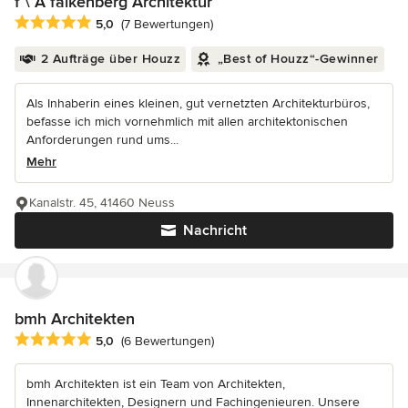
f \ A falkenberg Architektur
Durchschnittliche Bewertung: 5 von 5 Sternen
5,0
(7 Bewertungen)
2 Aufträge über Houzz
„Best of Houzz“-Gewinner
Als Inhaberin eines kleinen, gut vernetzten Architekturbüros,
befasse ich mich vornehmlich mit allen architektonischen
Anforderungen rund ums...
Mehr
Kanalstr. 45, 41460 Neuss
Nachricht
bmh Architekten
Durchschnittliche Bewertung: 5 von 5 Sternen
5,0
(6 Bewertungen)
bmh Architekten ist ein Team von Architekten,
Innenarchitekten, Designern und Fachingenieuren. Unsere