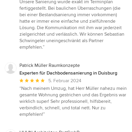
Unsere Sanierung wurde exakt im Terminplan
fertiggestellt. Bei baulichen Überraschungen (die
bei einer Bestandsanierung immer vorkommen)
hatte er immer eine einfache und zielführende
Lösung. Die Kommunikation mit ihm war jederzeit
zielgerichtet und verlässlich. Wir können Sebastian
Schwingeler uneingeschränkt als Partner
empfehlen.”
Patrick Müller Raumkonzepte
Experten für Dachbodensanierung in Duisburg
Durchschnittliche
5. Februar 2024
Bewertung:
“Nach meinem Umzug, hat Herr Müller nahezu mein
5
gesamte Wohnung gestrichen und das Ergebnis war
von
wirklich super! Sehr professionell, hilfsbereit,
5
verbindlich, schnell, und total nett. Nur zu
Sternen
empfehlen!”