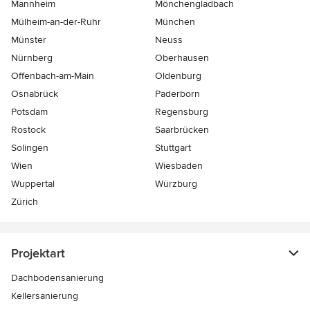
Mannheim
Mönchen­gladbach
Mülheim-an-der-Ruhr
München
Münster
Neuss
Nürnberg
Oberhausen
Offenbach-am-Main
Oldenburg
Osnabrück
Paderborn
Potsdam
Regensburg
Rostock
Saarbrücken
Solingen
Stuttgart
Wien
Wiesbaden
Wuppertal
Würzburg
Zürich
Projektart
Dachbodensanierung
Kellersanierung