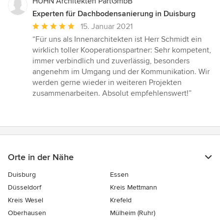
HUHN Architekten PartGmbB
Experten für Dachbodensanierung in Duisburg
Durchschnittliche
15. Januar 2021
Bewertung:
“Für uns als Innenarchitekten ist Herr Schmidt ein
5
wirklich toller Kooperationspartner: Sehr kompetent,
von
immer verbindlich und zuverlässig, besonders
5
angenehm im Umgang und der Kommunikation. Wir
Sternen
werden gerne wieder in weiteren Projekten
zusammenarbeiten. Absolut empfehlenswert!”
Orte in der Nähe
Duisburg
Essen
Düsseldorf
Kreis Mettmann
Kreis Wesel
Krefeld
Oberhausen
Mülheim (Ruhr)