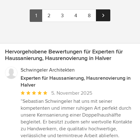
1
2
3
4
8
Hervorgehobene Bewertungen für Experten für
Haussanierung, Hausrenovierung in Halver
Schwingeler Architekten
Experten für Haussanierung, Hausrenovierung in
Halver
Durchschnittliche
5. November 2025
Bewertung:
“Sebastian Schwingeler hat uns mit seiner
5
kompetenten und immer ruhigen Art perfekt durch
von
unsere Kernsanierung einer Doppelhaushälfte
5
begleitet. Er besitzt zudem sehr wertvolle Kontakte
Sternen
zu Handwerkern, die qualitativ hochwertige,
verlässliche und termintreue Arbeit abliefern.