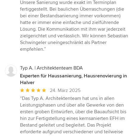
Unsere Sanierung wurde exakt im Terminplan
fertiggestellt. Bei baulichen Überraschungen (die
bei einer Bestandsanierung immer vorkommen)
hatte er immer eine einfache und zielführende
Lösung. Die Kommunikation mit ihm war jederzeit
zielgerichtet und verlässlich. Wir können Sebastian
Schwingeler uneingeschränkt als Partner
empfehlen.”
Typ A. | Architektenteam BDA
Experten für Haussanierung, Hausrenovierung in
Halver
Durchschnittliche
24. März 2025
Bewertung:
“Das Typ A. Architektenteam hat uns in allen
5
Leistungsphasen und über alle Gewerke von den
von
ersten groben Entwürfen, über die Bauaufsicht bis
5
hin zur Fertigstellung eines kernsanierten EFH im
Sternen
Bestand geleitet und begleitet. Das Projekt
erforderte aufgrund verschiedener und teilweise