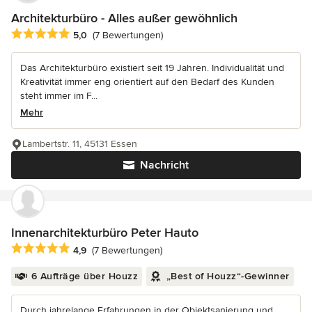
Architekturbüro - Alles außer gewöhnlich
Durchschnittliche Bewertung: 5 von 5 Sternen
5,0
(7 Bewertungen)
Das Architekturbüro existiert seit 19 Jahren. Individualität und
Kreativität immer eng orientiert auf den Bedarf des Kunden
steht immer im F...
Mehr
Lambertstr. 11, 45131 Essen
Nachricht
Innenarchitekturbüro Peter Hauto
Durchschnittliche Bewertung: 4.9 von 5 Sternen
4,9
(7 Bewertungen)
6 Aufträge über Houzz
„Best of Houzz“-Gewinner
Durch jahrelange Erfahrungen in der Objektsanierung und