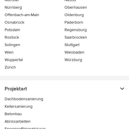
Nürnberg
Oberhausen
Offenbach-am-Main
Oldenburg
Osnabrück
Paderborn
Potsdam
Regensburg
Rostock
Saarbrücken
Solingen
Stuttgart
Wien
Wiesbaden
Wuppertal
Würzburg
Zürich
Projektart
Dachbodensanierung
Kellersanierung
Betonbau
Abrissarbeiten
Energieeffizienzhäuser