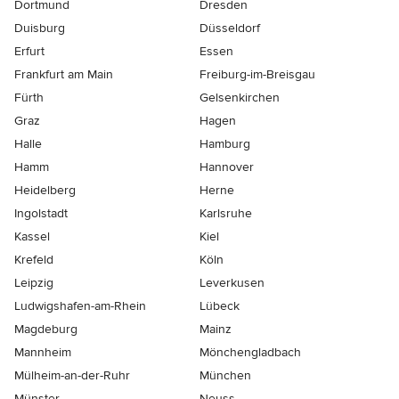
Dortmund
Dresden
Duisburg
Düsseldorf
Erfurt
Essen
Frankfurt am Main
Freiburg-im-Breisgau
Fürth
Gelsenkirchen
Graz
Hagen
Halle
Hamburg
Hamm
Hannover
Heidelberg
Herne
Ingolstadt
Karlsruhe
Kassel
Kiel
Krefeld
Köln
Leipzig
Leverkusen
Ludwigshafen-am-Rhein
Lübeck
Magdeburg
Mainz
Mannheim
Mönchen­gladbach
Mülheim-an-der-Ruhr
München
Münster
Neuss