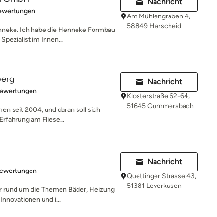
Nachricht
rtung: 5 von 5 Sternen
Bewertungen
Am Mühlengraben 4,
58849 Herscheid
enneke. Ich habe die Henneke Formbau
pezialist im Innen...
berg
Nachricht
rtung: 4.9 von 5 Sternen
Bewertungen
Klosterstraße 62-64,
51645 Gummersbach
en seit 2004, und daran soll sich
Erfahrung am Fliese...
Nachricht
rtung: 4.6 von 5 Sternen
Bewertungen
Quettinger Strasse 43,
51381 Leverkusen
er rund um die Themen Bäder, Heizung
Innovationen und i...