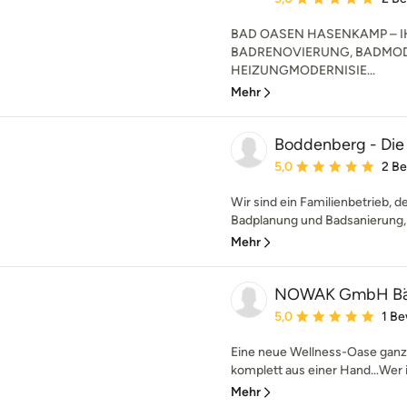
BAD OASEN HASENKAMP – IH
BADRENOVIERUNG, BADMOD
HEIZUNGMODERNISIE...
Mehr
Boddenberg - Die
Durchschnittliche Bewe
5,0
2 B
Wir sind ein Familienbetrieb, de
Badplanung und Badsanierung, 
Mehr
NOWAK GmbH Bäd
Durchschnittliche Bewe
5,0
1 B
Eine neue Wellness-Oase ganz 
komplett aus einer Hand…Wer i
Mehr