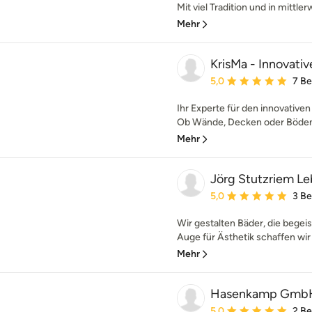
Mit viel Tradition und in mittler
Mehr
KrisMa - Innovati
Durchschnittliche Bewe
5,0
7 B
Ihr Experte für den innovativ
Ob Wände, Decken oder Böden –
Mehr
Jörg Stutzriem L
Durchschnittliche Bewe
5,0
3 B
Wir gestalten Bäder, die begei
Auge für Ästhetik schaffen wir 
Mehr
Hasenkamp Gmb
Durchschnittliche Bewe
5,0
2 B