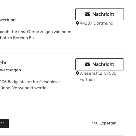
Nachricht
rtung: 5 von 5 Sternen
ewertung
44287 Dortmund
pricht für uns. Gerne zeigen wir Ihnen
ot im Bereich Ba...
ehr
Nachricht
rtung: 5 von 5 Sternen
ewertungen
Wiesenstr.2, 57539
Fürthen
006 Badgestalter für fliesenlose
üche. Verwendet werde...
r
146 Experten