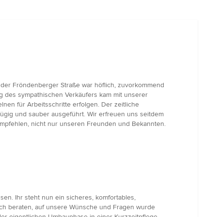
n der Fröndenberger Straße war höflich, zuvorkommend
ng des sympathischen Verkäufers kam mit unserer
nen für Arbeitsschritte erfolgen. Der zeitliche
zügig und sauber ausgeführt. Wir erfreuen uns seitdem
empfehlen, nicht nur unseren Freunden und Bekannten.
n. Ihr steht nun ein sicheres, komfortables,
lich beraten, auf unsere Wünsche und Fragen wurde
er eigentlichen Umbauphase in einer Kurzzeitpflege