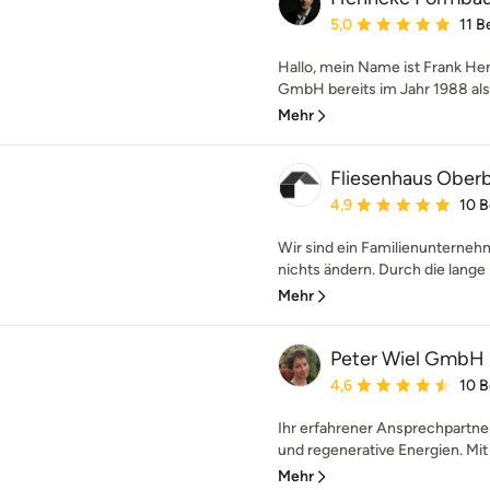
Durchschnittliche Bewe
5,0
11 
Hallo, mein Name ist Frank H
GmbH bereits im Jahr 1988 als S
Mehr
Fliesenhaus Ober
Durchschnittliche Bewe
4,9
10 
Wir sind ein Familienunternehm
nichts ändern. Durch die lange 
Mehr
Peter Wiel GmbH
Durchschnittliche Bewe
4,6
10 
Ihr erfahrener Ansprechpartn
und regenerative Energien. Mit 
Mehr