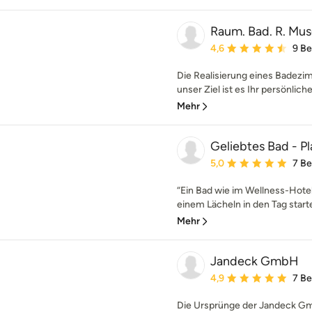
Raum. Bad. R. Mu
Durchschnittliche Bewe
4,6
9 B
Die Realisierung eines Badezimm
unser Ziel ist es Ihr persönlic
Mehr
Geliebtes Bad - P
Durchschnittliche Bewe
5,0
7 B
“Ein Bad wie im Wellness-Hotel
einem Lächeln in den Tag start
Mehr
Jandeck GmbH
Durchschnittliche Bewe
4,9
7 B
Die Ursprünge der Jandeck Gmb