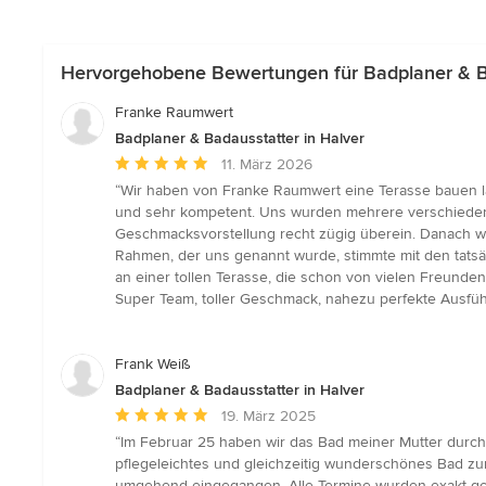
Hervorgehobene Bewertungen für Badplaner & Ba
Franke Raumwert
Badplaner & Badausstatter in Halver
Durchschnittliche
11. März 2026
Bewertung:
“Wir haben von Franke Raumwert eine Terasse bauen la
5
und sehr kompetent. Uns wurden mehrere verschiedene 
von
Geschmacksvorstellung recht zügig überein. Danach wurd
5
Rahmen, der uns genannt wurde, stimmte mit den tatsä
Sternen
an einer tollen Terasse, die schon von vielen Freun
Super Team, toller Geschmack, nahezu perfekte Ausfü
Frank Weiß
Badplaner & Badausstatter in Halver
Durchschnittliche
19. März 2025
Bewertung:
“Im Februar 25 haben wir das Bad meiner Mutter durch
5
pflegeleichtes und gleichzeitig wunderschönes Bad z
von
umgehend eingegangen. Alle Termine wurden exakt gep