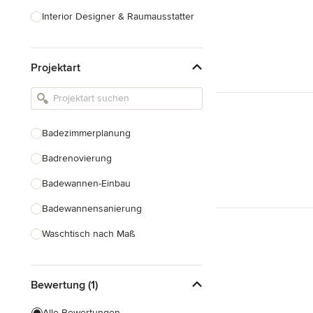
Interior Designer & Raumausstatter
Küchenplanung
Projektart
Landschaftsarchitekten
Armaturen & Sanitärbedarf
Beleuchtung
Badezimmerplanung
Einbauschränke
Badrenovierung
Alle anzeigen
Badewannen-Einbau
Badewannensanierung
Waschtisch nach Maß
Duscheinbau
Bewertung (1)
Gäste-WC Renovierung
Fugenlose Badezimmer
Alle Bewertungen