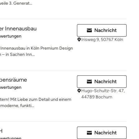
weile 3. Generat...
ver Innenausbau
Nachricht
rtung: 5 von 5 Sternen
ewertungen
Irisweg 9, 50767 Köln
en Innenausbau in Köln Premium Design
 in Sachen Inn...
ebensräume
Nachricht
rtung: 5 von 5 Sternen
ewertungen
Hugo-Schultz-Str. 47,
44789 Bochum
stern! Mit Liebe zum Detail und einem
moderne, funkti...
H
Nachricht
rtung: 5 von 5 Sternen
ewertungen