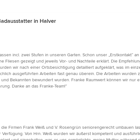
dausstatter in Halver
ssen incl. zwei Stufen in unseren Garten. Schon unser „Erstkontakt“ a
Fliesen gezeigt und jeweils Vor- und Nachteile erklärt. Die Empfehlu
en wir nach einer Ortsbesichtigung detailliert aufgeklärt, was im einzel
chlich ausgeführten Arbeiten fast genau überein. Die Arbeiten wurden 
den und Bekannten bewundert wurden. Franke Raumwert können wir nur 
hrung. Danke an das Franke-Team!”
 die Firmen Frank Weiß und V. Rosengrün seniorengerecht umbauen lasse
ur Verfügung. Von Hrn. Weiß wurden wir äußerst kompetent und ausführ
lant und eingehalten, was es uns ermöglichte, meine Mutter während d