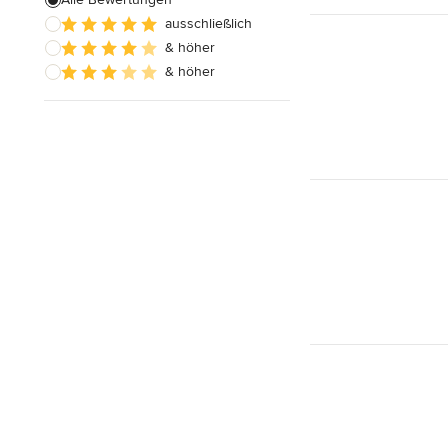
ausschließlich
Badezimmereinbau
& höher
& höher
Alle anzeigen