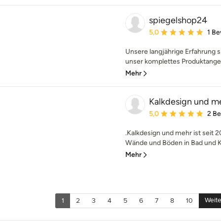
spiegelshop24
Durchschnittliche Bewe
5,0
1 B
Unsere langjährige Erfahrung s
unser komplettes Produktangeb
Mehr
Kalkdesign und m
Durchschnittliche Bewe
5,0
2 B
.Kalkdesign und mehr ist seit 2
Wände und Böden in Bad und K
Mehr
Weite
1
2
3
4
5
6
7
8
10