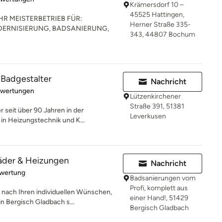
Krämersdorf 10 –
45525 Hattingen,
R MEISTERBETRIEB FÜR:
Herner Straße 335-
ERNISIERUNG, BADSANIERUNG,
343, 44807 Bochum
 Badgestalter
Nachricht
rtung: 5 von 5 Sternen
ewertungen
Lützenkirchener
Straße 391, 51381
r seit über 90 Jahren in der
Leverkusen
in Heizungstechnik und K...
er & Heizungen
Nachricht
rtung: 5 von 5 Sternen
ewertung
Badsanierungen vom
Profi, komplett aus
nach Ihren individuellen Wünschen,
einer Hand!, 51429
n Bergisch Gladbach s...
Bergisch Gladbach