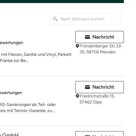
Nachricht
rtung: 4.8 von 5 Sternen
Bewertungen
Fröndenberger Str.33-
35, 58706 Menden
it Fliesen, Sanitär und Vinyl, Parkett
Franke zur Be...
Nachricht
rtung: 5 von 5 Sternen
Bewertungen
Friedrichstraße 15,
57462 Olpe
D-Sanierungen als Teil- oder
is mit Termin-Garantie, zu...
u GmbH