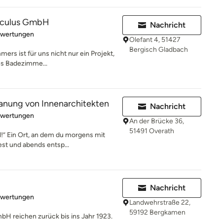
sculus GmbH
Nachricht
rtung: 4.6 von 5 Sternen
ewertungen
Olefant 4, 51427
Bergisch Gladbach
ers ist für uns nicht nur ein Projekt,
hes Badezimme...
lanung von Innenarchitekten
Nachricht
rtung: 5 von 5 Sternen
ewertungen
An der Brücke 36,
51491 Overath
!” Ein Ort, an dem du morgens mit
est und abends entsp...
Nachricht
rtung: 4.9 von 5 Sternen
ewertungen
Landwehrstraße 22,
59192 Bergkamen
H reichen zurück bis ins Jahr 1923.