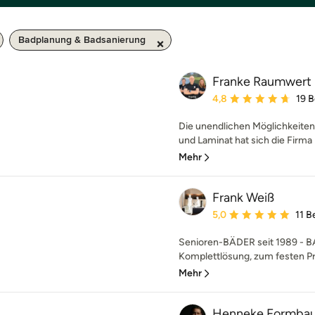
Badplanung & Badsanierung
Franke Raumwert
Durchschnittliche Bewe
4,8
19 
Die unendlichen Möglichkeiten m
und Laminat hat sich die Firma 
Mehr
Frank Weiß
Durchschnittliche Bewe
5,0
11 
Senioren-BÄDER seit 1989 - BA
Komplettlösung, zum festen Pre
Mehr
Henneke Formba