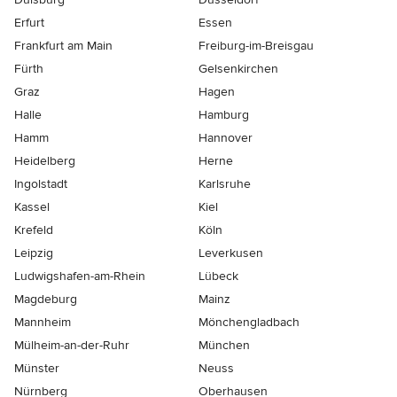
Erfurt
Essen
Frankfurt am Main
Freiburg-im-Breisgau
Fürth
Gelsenkirchen
Graz
Hagen
Halle
Hamburg
Hamm
Hannover
Heidelberg
Herne
Ingolstadt
Karlsruhe
Kassel
Kiel
Krefeld
Köln
Leipzig
Leverkusen
Ludwigshafen-am-Rhein
Lübeck
Magdeburg
Mainz
Mannheim
Mönchen­gladbach
Mülheim-an-der-Ruhr
München
Münster
Neuss
Nürnberg
Oberhausen