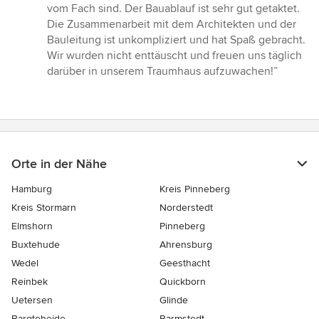
5
vom Fach sind. Der Bauablauf ist sehr gut getaktet.
Sternen
Die Zusammenarbeit mit dem Architekten und der
Bauleitung ist unkompliziert und hat Spaß gebracht.
Wir wurden nicht enttäuscht und freuen uns täglich
darüber in unserem Traumhaus aufzuwachen!”
Orte in der Nähe
Hamburg
Kreis Pinneberg
Kreis Stormarn
Norderstedt
Elmshorn
Pinneberg
Buxtehude
Ahrensburg
Wedel
Geesthacht
Reinbek
Quickborn
Uetersen
Glinde
Bargteheide
Barmstedt