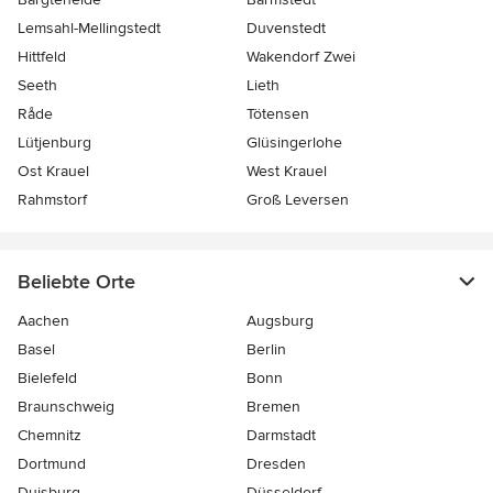
Lemsahl-Mellingstedt
Duvenstedt
Hittfeld
Wakendorf Zwei
Seeth
Lieth
Råde
Tötensen
Lütjenburg
Glüsingerlohe
Ost Krauel
West Krauel
Rahmstorf
Groß Leversen
Beliebte Orte
Aachen
Augsburg
Basel
Berlin
Bielefeld
Bonn
Braunschweig
Bremen
Chemnitz
Darmstadt
Dortmund
Dresden
Duisburg
Düsseldorf