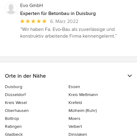
Evo GmbH
Experten für Betonbau in Duisburg
Durchschnittliche
6. März 2022
Bewertung:
“Wir haben Fa. Evo-Bau als zuverlässige und
5
konstruktiv arbeitende Firma kennengelernt.”
von
5
Sternen
Orte in der Nähe
Duisburg
Essen
Düsseldorf
Kreis Mettmann
Kreis Wesel
Krefeld
Oberhausen
Mülheim (Ruhr)
Bottrop
Moers
Ratingen
Velbert
Gladbeck
Dinslaken