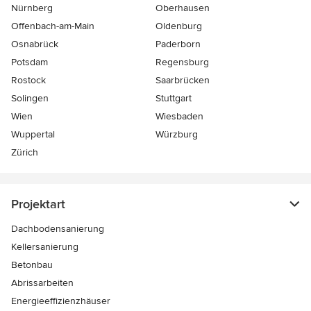
Nürnberg
Oberhausen
Offenbach-am-Main
Oldenburg
Osnabrück
Paderborn
Potsdam
Regensburg
Rostock
Saarbrücken
Solingen
Stuttgart
Wien
Wiesbaden
Wuppertal
Würzburg
Zürich
Projektart
Dachbodensanierung
Kellersanierung
Betonbau
Abrissarbeiten
Energieeffizienzhäuser