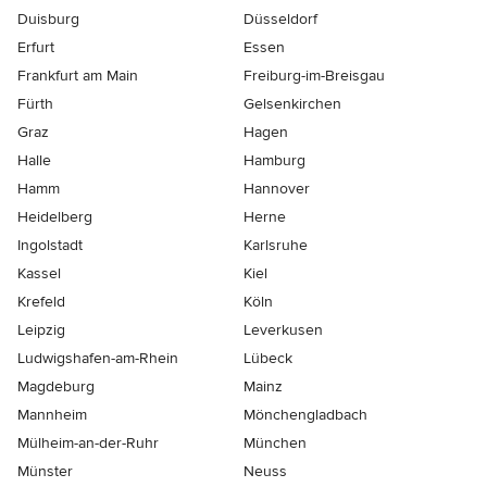
Duisburg
Düsseldorf
Erfurt
Essen
Frankfurt am Main
Freiburg-im-Breisgau
Fürth
Gelsenkirchen
Graz
Hagen
Halle
Hamburg
Hamm
Hannover
Heidelberg
Herne
Ingolstadt
Karlsruhe
Kassel
Kiel
Krefeld
Köln
Leipzig
Leverkusen
Ludwigshafen-am-Rhein
Lübeck
Magdeburg
Mainz
Mannheim
Mönchen­gladbach
Mülheim-an-der-Ruhr
München
Münster
Neuss