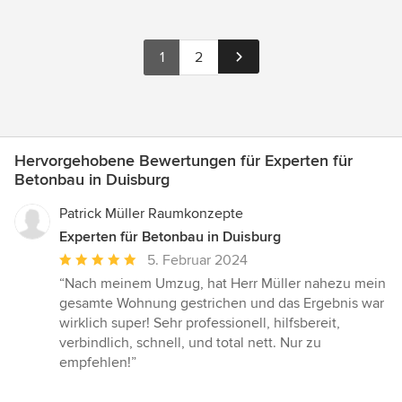
1
2
Hervorgehobene Bewertungen für Experten für
Betonbau in Duisburg
Patrick Müller Raumkonzepte
Experten für Betonbau in Duisburg
Durchschnittliche
5. Februar 2024
Bewertung:
“Nach meinem Umzug, hat Herr Müller nahezu mein
5
gesamte Wohnung gestrichen und das Ergebnis war
von
wirklich super! Sehr professionell, hilfsbereit,
5
verbindlich, schnell, und total nett. Nur zu
Sternen
empfehlen!”