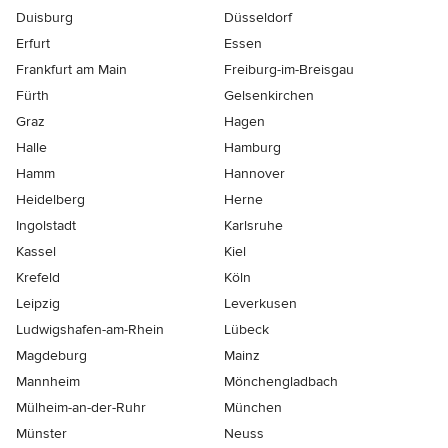
Duisburg
Düsseldorf
Erfurt
Essen
Frankfurt am Main
Freiburg-im-Breisgau
Fürth
Gelsenkirchen
Graz
Hagen
Halle
Hamburg
Hamm
Hannover
Heidelberg
Herne
Ingolstadt
Karlsruhe
Kassel
Kiel
Krefeld
Köln
Leipzig
Leverkusen
Ludwigshafen-am-Rhein
Lübeck
Magdeburg
Mainz
Mannheim
Mönchen­gladbach
Mülheim-an-der-Ruhr
München
Münster
Neuss