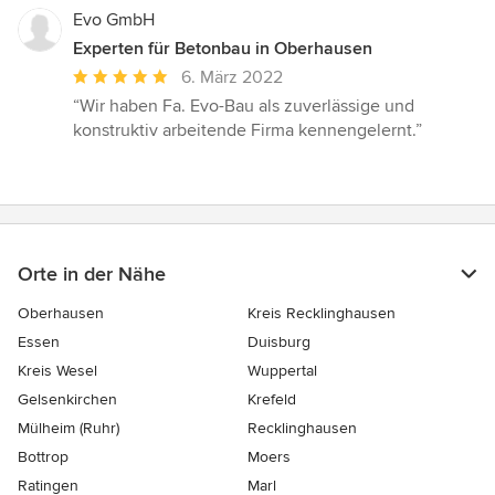
Evo GmbH
Experten für Betonbau in Oberhausen
Durchschnittliche
6. März 2022
Bewertung:
“Wir haben Fa. Evo-Bau als zuverlässige und
5
konstruktiv arbeitende Firma kennengelernt.”
von
5
Sternen
Orte in der Nähe
Oberhausen
Kreis Recklinghausen
Essen
Duisburg
Kreis Wesel
Wuppertal
Gelsenkirchen
Krefeld
Mülheim (Ruhr)
Recklinghausen
Bottrop
Moers
Ratingen
Marl