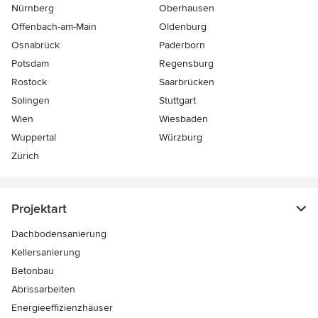
Nürnberg
Oberhausen
Offenbach-am-Main
Oldenburg
Osnabrück
Paderborn
Potsdam
Regensburg
Rostock
Saarbrücken
Solingen
Stuttgart
Wien
Wiesbaden
Wuppertal
Würzburg
Zürich
Projektart
Dachbodensanierung
Kellersanierung
Betonbau
Abrissarbeiten
Energieeffizienzhäuser