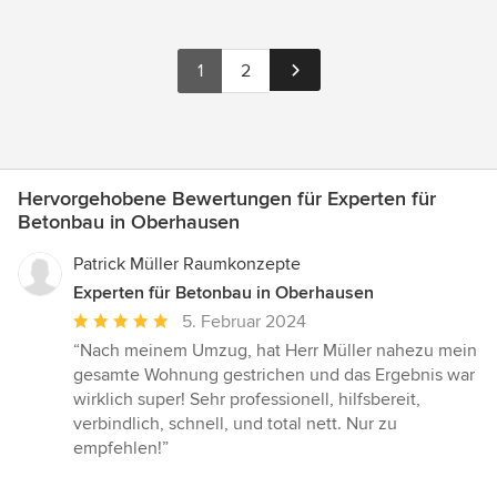
1
2
Hervorgehobene Bewertungen für Experten für
Betonbau in Oberhausen
Patrick Müller Raumkonzepte
Experten für Betonbau in Oberhausen
Durchschnittliche
5. Februar 2024
Bewertung:
“Nach meinem Umzug, hat Herr Müller nahezu mein
5
gesamte Wohnung gestrichen und das Ergebnis war
von
wirklich super! Sehr professionell, hilfsbereit,
5
verbindlich, schnell, und total nett. Nur zu
Sternen
empfehlen!”