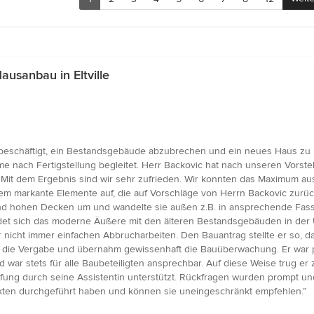
usanbau in Eltville
beschäftigt, ein Bestandsgebäude abzubrechen und ein neues Haus zu b
 nach Fertigstellung begleitet. Herr Backovic hat nach unseren Vorste
. Mit dem Ergebnis sind wir sehr zufrieden. Wir konnten das Maximum a
dem markante Elemente auf, die auf Vorschläge von Herrn Backovic zurü
d hohen Decken um und wandelte sie außen z.B. in ansprechende Fass
indet sich das moderne Äußere mit den älteren Bestandsgebäuden in 
 nicht immer einfachen Abbrucharbeiten. Den Bauantrag stellte er so, 
 die Vergabe und übernahm gewissenhaft die Bauüberwachung. Er war prak
war stets für alle Baubeteiligten ansprechbar. Auf diese Weise trug er
ung durch seine Assistentin unterstützt. Rückfragen wurden prompt und
tekten durchgeführt haben und können sie uneingeschränkt empfehlen.”