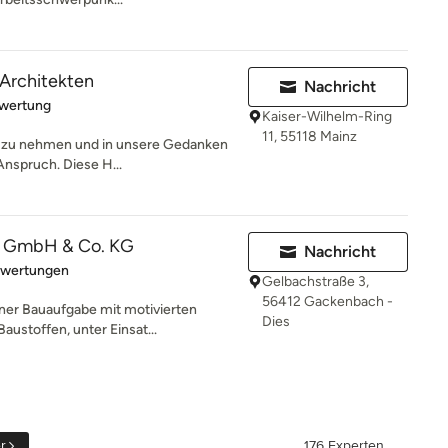
Architekten
Nachricht
rtung: 5 von 5 Sternen
ewertung
Kaiser-Wilhelm-Ring
11, 55118 Mainz
st zu nehmen und in unsere Gedanken
 Anspruch. Diese H...
 GmbH & Co. KG
Nachricht
rtung: 5 von 5 Sternen
ewertungen
Gelbachstraße 3,
56412 Gackenbach -
ner Bauaufgabe mit motivierten
Dies
austoffen, unter Einsat...
r
176 Experten