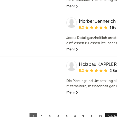
Mehr
Morber Jennerich 
Durchschnittliche Bewe
5,0
1 B
Jedes Detail ganzheitlich ern
einfliessen zu lassen ist unser
Mehr
Holzbau KAPPLER
Durchschnittliche Bewe
5,0
2 B
Die Planung und Umsetzung ei
Mitarbeitern, mit nachhaltigen B
Mehr
Weite
1
2
3
4
5
6
7
8
12