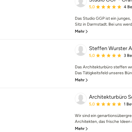
Durchschnittliche Bewe
5,0
4 B
Das Studio GGP ist ein junges,
Sitz in Darmstadt. Bei uns werde
Mehr
Steffen Wurster A
Durchschnittliche Bewe
5,0
3 B
Das Architekturbüro steffen w
Das Tätigkeitsfeld unseres Büro
Mehr
Architekturbüro S
Durchschnittliche Bewe
5,0
1 B
Wir sind ein genartionsübergr
Architekten, das frische Ideen 
Mehr