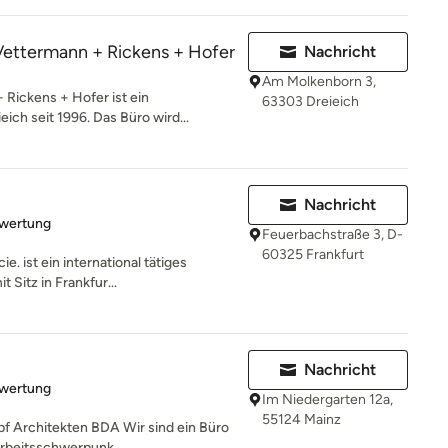
Vettermann + Rickens + Hofer
Nachricht
Am Molkenborn 3,
Rickens + Hofer ist ein
63303 Dreieich
eich seit 1996. Das Büro wird...
Nachricht
rtung: 5 von 5 Sternen
ewertung
Feuerbachstraße 3, D-
60325 Frankfurt
. ist ein international tätiges
 Sitz in Frankfur...
Nachricht
rtung: 5 von 5 Sternen
ewertung
Im Niedergarten 12a,
55124 Mainz
 Architekten BDA Wir sind ein Büro
Arbeitsschwerpunk...