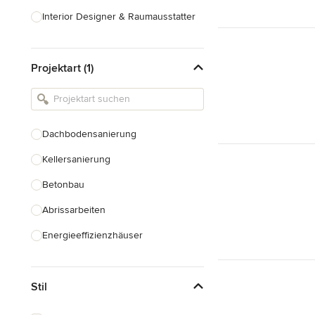
Interior Designer & Raumausstatter
Küchenplanung
Projektart (1)
Landschaftsarchitekten
Armaturen & Sanitärbedarf
Beleuchtung
Dachbodensanierung
Einbauschränke
Kellersanierung
Alle anzeigen
Betonbau
Abrissarbeiten
Energieeffizienzhäuser
Fundamentarbeiten
Stil
Garagenbau
Nachhaltiges Bauen