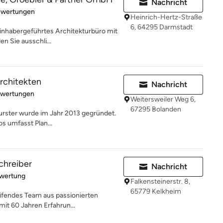
Nachricht
rtung: 5 von 5 Sternen
ewertungen
Heinrich-Hertz-Straße
6, 64295 Darmstadt
 inhabergeführtes Architekturbüro mit
n Sie ausschli...
rchitekten
Nachricht
rtung: 5 von 5 Sternen
ewertungen
Weitersweiler Weg 6,
67295 Bolanden
urster wurde im Jahr 2013 gegründet.
s umfasst Plan...
chreiber
Nachricht
rtung: 5 von 5 Sternen
ewertung
Falkensteinerstr. 8,
65779 Kelkheim
eifendes Team aus passionierten
mit 60 Jahren Erfahrun...