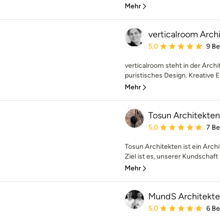
Mehr
verticalroom Arch
Durchschnittliche Bewe
5,0
9 B
verticalroom steht in der Archi
puristisches Design. Kreative E
Mehr
Tosun Architekten
Durchschnittliche Bewe
5,0
7 B
Tosun Architekten ist ein Arc
Ziel ist es, unserer Kundschaft i
Mehr
MundS Architekt
Durchschnittliche Bewe
5,0
6 B