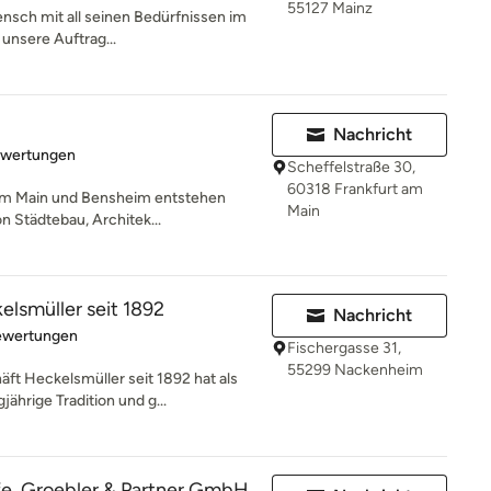
55127 Mainz
ensch mit all seinen Bedürfnissen im
 unsere Auftrag...
Nachricht
rtung: 5 von 5 Sternen
ewertungen
Scheffelstraße 30,
60318 Frankfurt am
 am Main und Bensheim entstehen
Main
on Städtebau, Architek...
lsmüller seit 1892
Nachricht
rtung: 4.8 von 5 Sternen
ewertungen
Fischergasse 31,
55299 Nackenheim
t Heckelsmüller seit 1892 hat als
ährige Tradition und g...
fe, Groebler & Partner GmbH