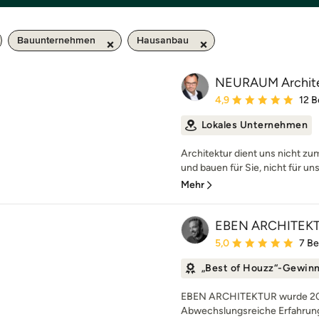
Bauunternehmen
Hausanbau
NEURAUM Archit
Durchschnittliche Bewe
4,9
12 
Lokales Unternehmen
Architektur dient uns nicht z
und bauen für Sie, nicht für uns
Mehr
EBEN ARCHITEK
Durchschnittliche Bewe
5,0
7 B
„Best of Houzz“-Gewin
EBEN ARCHITEKTUR wurde 2011
Abwechslungsreiche Erfahrunge