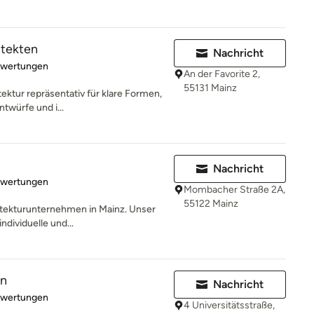
itekten
Nachricht
rtung: 5 von 5 Sternen
ewertungen
An der Favorite 2,
55131 Mainz
tektur repräsentativ für klare Formen,
ntwürfe und i...
Nachricht
rtung: 5 von 5 Sternen
ewertungen
Mombacher Straße 2A,
55122 Mainz
hitekturunternehmen in Mainz. Unser
ndividuelle und...
en
Nachricht
rtung: 5 von 5 Sternen
ewertungen
4 Universitätsstraße,