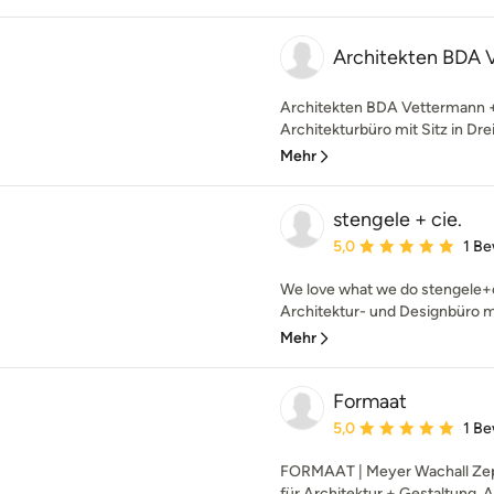
Architekten BDA 
Architekten BDA Vettermann + 
Architekturbüro mit Sitz in Drei
Mehr
stengele + cie.
Durchschnittliche Bewe
5,0
1 B
We love what we do stengele+cie
Architektur- und Designbüro mit
Mehr
Formaat
Durchschnittliche Bewe
5,0
1 B
FORMAAT | Meyer Wachall Zepf
für Architektur + Gestaltung. 