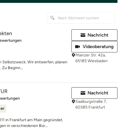
ekten
Nachricht
rtung: 4.9 von 5 Sternen
Bewertungen
Videoberatung
Mainzer Str. 42a,
65185 Wiesbaden
um Selbstzweck. Wir entwerfen, planen
. Zu Beginn...
TUR
Nachricht
rtung: 5 von 5 Sternen
ewertungen
Saalburgstraße 7,
60385 Frankfurt
ner
 in Frankfurt am Main gegründet.
n in verschiedenen Bür...