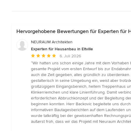
Hervorgehobene Bewertungen für Experten für Ha
NEURAUM Architekten
Experten für Hausanbau in Eltville
Durchschnittliche
6. Juli 2026
Bewertung:
“Wir hatten uns schon einige Jahre mit dem Vorhaben 
5
gesamte Projekt vom ersten Entwurf bis zur Endabnahme
von
auch die Zeit gegeben, alles gründlich zu überdenken
5
gestalterisch in seine Umgebung ein, weist aber trotz
Sternen
großzügigem Eingangsbereich, hellem Treppenhaus un
Klinkerriemchen und klare Linienführung. Damit verb
erforderlichen Abbruchkonzept und der Begleitung der
beginnen konnten. Herr Backovic begleitete uns durch
informativen Bautagesberichten auf dem Laufenden und 
wurde tatkräftig bei der gewissenhaften Rechnungsprüf
äußerst froh, dass wir das Projekt mit Neuraum Archi