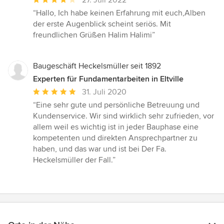
27. Juli 2022
Bewertung:
“Hallo, Ich habe keinen Erfahrung mit euch,Alben
4
der erste Augenblick scheint seriös. Mit
von
freundlichen Grüßen Halim Halimi”
5
Sternen
Baugeschäft Heckelsmüller seit 1892
Experten für Fundamentarbeiten in Eltville
Durchschnittliche
31. Juli 2020
Bewertung:
“Eine sehr gute und persönliche Betreuung und
5
Kundenservice. Wir sind wirklich sehr zufrieden, vor
von
allem weil es wichtig ist in jeder Bauphase eine
5
kompetenten und direkten Ansprechpartner zu
Sternen
haben, und das war und ist bei Der Fa.
Heckelsmüller der Fall.”