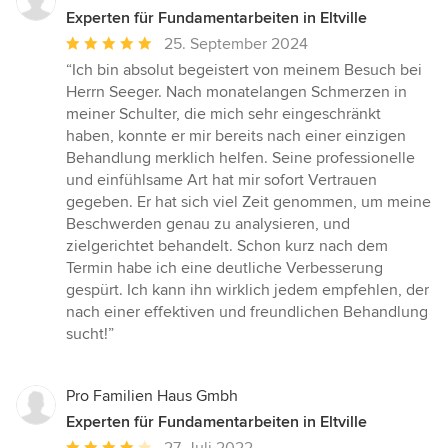
Experten für Fundamentarbeiten in Eltville
Durchschnittliche
25. September 2024
Bewertung:
“Ich bin absolut begeistert von meinem Besuch bei
5
Herrn Seeger. Nach monatelangen Schmerzen in
von
meiner Schulter, die mich sehr eingeschränkt
5
haben, konnte er mir bereits nach einer einzigen
Sternen
Behandlung merklich helfen. Seine professionelle
und einfühlsame Art hat mir sofort Vertrauen
gegeben. Er hat sich viel Zeit genommen, um meine
Beschwerden genau zu analysieren, und
zielgerichtet behandelt. Schon kurz nach dem
Termin habe ich eine deutliche Verbesserung
gespürt. Ich kann ihn wirklich jedem empfehlen, der
nach einer effektiven und freundlichen Behandlung
sucht!”
Pro Familien Haus Gmbh
Experten für Fundamentarbeiten in Eltville
Durchschnittliche