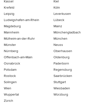
Kassel
Kiel
Krefeld
Köln
Leipzig
Leverkusen
Ludwigshafen-am-Rhein
Lübeck
Magdeburg
Mainz
Mannheim
Mönchen­gladbach
Mülheim-an-der-Ruhr
München
Münster
Neuss
Nürnberg
Oberhausen
Offenbach-am-Main
Oldenburg
Osnabrück
Paderborn
Potsdam
Regensburg
Rostock
Saarbrücken
Solingen
Stuttgart
Wien
Wiesbaden
Wuppertal
Würzburg
Zürich