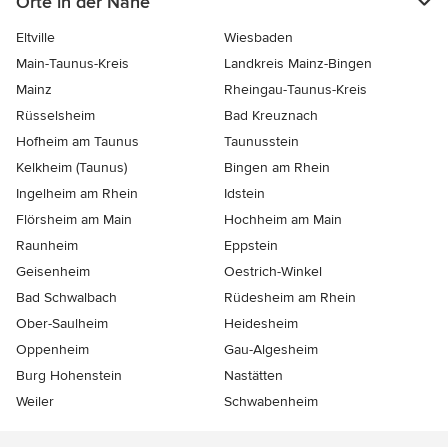
Orte in der Nähe
Eltville
Wiesbaden
Main-Taunus-Kreis
Landkreis Mainz-Bingen
Mainz
Rheingau-Taunus-Kreis
Rüsselsheim
Bad Kreuznach
Hofheim am Taunus
Taunusstein
Kelkheim (Taunus)
Bingen am Rhein
Ingelheim am Rhein
Idstein
Flörsheim am Main
Hochheim am Main
Raunheim
Eppstein
Geisenheim
Oestrich-Winkel
Bad Schwalbach
Rüdesheim am Rhein
Ober-Saulheim
Heidesheim
Oppenheim
Gau-Algesheim
Burg Hohenstein
Nastätten
Weiler
Schwabenheim