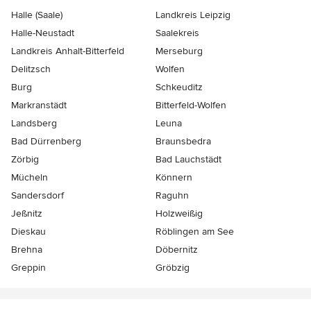
Halle (Saale)
Landkreis Leipzig
Halle-Neustadt
Saalekreis
Landkreis Anhalt-Bitterfeld
Merseburg
Delitzsch
Wolfen
Burg
Schkeuditz
Markranstädt
Bitterfeld-Wolfen
Landsberg
Leuna
Bad Dürrenberg
Braunsbedra
Zörbig
Bad Lauchstädt
Mücheln
Könnern
Sandersdorf
Raguhn
Jeßnitz
Holzweißig
Dieskau
Röblingen am See
Brehna
Döbernitz
Greppin
Gröbzig