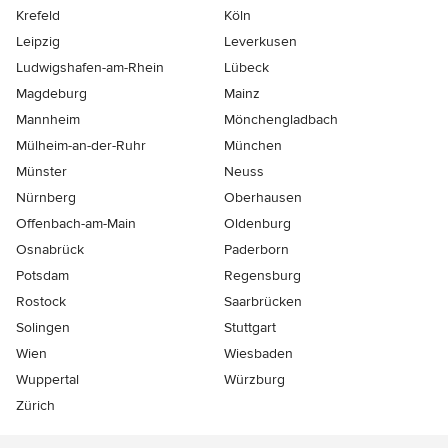
Krefeld
Köln
Leipzig
Leverkusen
Ludwigshafen-am-Rhein
Lübeck
Magdeburg
Mainz
Mannheim
Mönchen­gladbach
Mülheim-an-der-Ruhr
München
Münster
Neuss
Nürnberg
Oberhausen
Offenbach-am-Main
Oldenburg
Osnabrück
Paderborn
Potsdam
Regensburg
Rostock
Saarbrücken
Solingen
Stuttgart
Wien
Wiesbaden
Wuppertal
Würzburg
Zürich