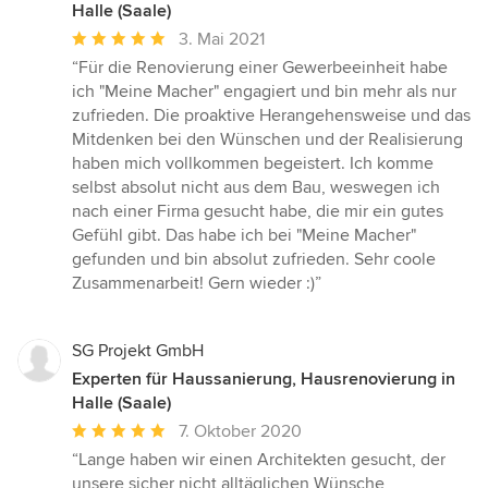
Halle (Saale)
Durchschnittliche
3. Mai 2021
Bewertung:
“Für die Renovierung einer Gewerbeeinheit habe
5
ich "Meine Macher" engagiert und bin mehr als nur
von
zufrieden. Die proaktive Herangehensweise und das
5
Mitdenken bei den Wünschen und der Realisierung
Sternen
haben mich vollkommen begeistert. Ich komme
selbst absolut nicht aus dem Bau, weswegen ich
nach einer Firma gesucht habe, die mir ein gutes
Gefühl gibt. Das habe ich bei "Meine Macher"
gefunden und bin absolut zufrieden. Sehr coole
Zusammenarbeit! Gern wieder :)”
SG Projekt GmbH
Experten für Haussanierung, Hausrenovierung in
Halle (Saale)
Durchschnittliche
7. Oktober 2020
Bewertung:
“Lange haben wir einen Architekten gesucht, der
5
unsere sicher nicht alltäglichen Wünsche