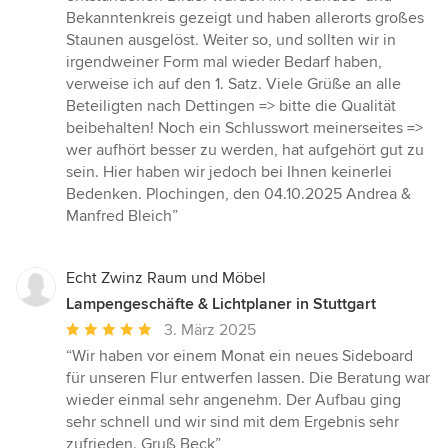
Bekanntenkreis gezeigt und haben allerorts großes
Staunen ausgelöst. Weiter so, und sollten wir in
irgendweiner Form mal wieder Bedarf haben,
verweise ich auf den 1. Satz. Viele Grüße an alle
Beteiligten nach Dettingen => bitte die Qualität
beibehalten! Noch ein Schlusswort meinerseites =>
wer aufhört besser zu werden, hat aufgehört gut zu
sein. Hier haben wir jedoch bei Ihnen keinerlei
Bedenken. Plochingen, den 04.10.2025 Andrea &
Manfred Bleich”
Echt Zwinz Raum und Möbel
Lampengeschäfte & Lichtplaner in Stuttgart
Durchschnittliche
3. März 2025
Bewertung:
“Wir haben vor einem Monat ein neues Sideboard
5
für unseren Flur entwerfen lassen. Die Beratung war
von
wieder einmal sehr angenehm. Der Aufbau ging
5
sehr schnell und wir sind mit dem Ergebnis sehr
Sternen
zufrieden. Gruß Beck”