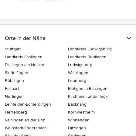
Orte in der Nähe
Stuttgart
Landkreis Ludwigsburg
Landkreis Esslingen
Landkreis Böblingen
Esslingen am Neckar
Ludwigsburg
Sindelfingen
Waiblingen
Böblingen
Leonberg
Fellbach
Bietigheim-Bissingen
Nürtingen
Kirchheim unter Teck
Leinfelden-Echterdingen
Backnang
Herrenberg
Kornwestheim
Vaihingen an der Enz
Winnenden
Weinstadt-Endersbach
Ditzingen
Weil der Stadt
Gerlingen