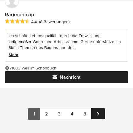
Raumprinzip
Durchschnittliche Bewertung: 4.4 von 5 Sternen
4,4
(8 Bewertungen)
Ich schaffe Lebensqualität - durch die Entwicklung
zeitgemäßer Wohn- und Arbeitsräume. Gerne unterstütze ich
Sie in Themen des Bauens und de...
Mehr
71093 Weil im Schönbuch
Nachricht
1
2
3
4
8