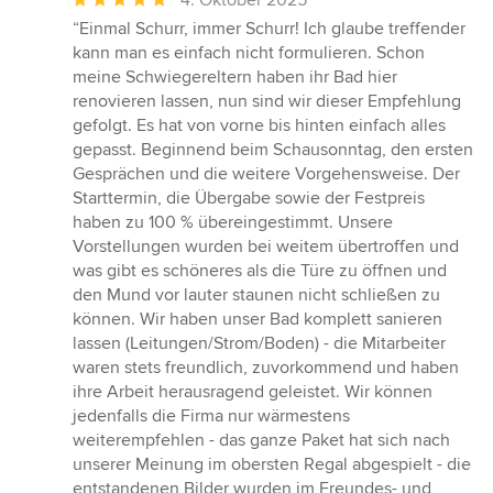
4. Oktober 2025
Bewertung:
“Einmal Schurr, immer Schurr! Ich glaube treffender
5
kann man es einfach nicht formulieren. Schon
von
meine Schwiegereltern haben ihr Bad hier
5
renovieren lassen, nun sind wir dieser Empfehlung
Sternen
gefolgt. Es hat von vorne bis hinten einfach alles
gepasst. Beginnend beim Schausonntag, den ersten
Gesprächen und die weitere Vorgehensweise. Der
Starttermin, die Übergabe sowie der Festpreis
haben zu 100 % übereingestimmt. Unsere
Vorstellungen wurden bei weitem übertroffen und
was gibt es schöneres als die Türe zu öffnen und
den Mund vor lauter staunen nicht schließen zu
können. Wir haben unser Bad komplett sanieren
lassen (Leitungen/Strom/Boden) - die Mitarbeiter
waren stets freundlich, zuvorkommend und haben
ihre Arbeit herausragend geleistet. Wir können
jedenfalls die Firma nur wärmestens
weiterempfehlen - das ganze Paket hat sich nach
unserer Meinung im obersten Regal abgespielt - die
entstandenen Bilder wurden im Freundes- und