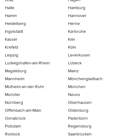
Halle
Hamburg
Hamm
Hannover
Heidelberg
Herne
Ingolstadt
Karlsruhe
Kassel
Kiel
Krefeld
Köln
Leipzig
Leverkusen
Ludwigshafen-am-Rhein
Lübeck
Magdeburg
Mainz
Mannheim
Mönchen­gladbach
Mülheim-an-der-Ruhr
München
Münster
Neuss
Nürnberg
Oberhausen
Offenbach-am-Main
Oldenburg
Osnabrück
Paderborn
Potsdam
Regensburg
Rostock
Saarbrücken