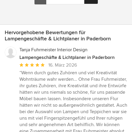
Hervorgehobene Bewertungen für
Lampengeschäfte & Lichtplaner in Paderborn
Tanja Fuhrmeister Interior Design
Lampengeschäfte & Lichtplaner in Paderborn
Durchschnittliche
16. März 2026
Bewertung:
“Wenn durch gutes Zuhören und viel Kreativität
5
Wohnträume wahr werden... Ohne Frau Fuhrmeister,
von
ihr gutes Zuhören, ihre Kreativität und ihre Entwürfe
5
hätten wir uns niemals so schöne, für uns passende
Sternen
Möbel bauen lassen. Insbesondere unseren Flur
hätten wir nicht so außergewöhnlich gestaltet. Auch
bei der Auswahl von Lampen und Teppichen war sie
uns mit viel Fingerspitzengefühl und Ihrer ruhigen
und sehr angenehmen Art behilflich. Wir können
eine Zusammenarbeit mit Frau Fuhrmeister absolut