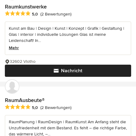
Raumkunstwerke
Durchschnittliche Bewertung: 5 von 5 Sternen
5,0
(2 Bewertungen)
Kunst am Bau | Design | Kunst | Konzept | Grafik | Gestaltung |
Glas | interior | individuelle Lösungen Glas ist meine
Leidenschaft! In...
Mehr
32602 Vlotho
Nachricht
RaumAusbeute®
Durchschnittliche Bewertung: 5 von 5 Sternen
5,0
(2 Bewertungen)
RaumPlanung | RaumDesign | RaumKunst Am Anfang steht die
Unzufriedenheit mit dem Bestand. Es fehlt – die richtige Farbe,
das wärmere Licht, –...