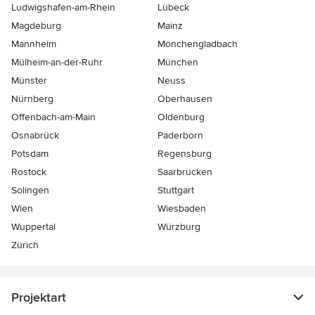
Ludwigshafen-am-Rhein
Lübeck
Magdeburg
Mainz
Mannheim
Mönchen­gladbach
Mülheim-an-der-Ruhr
München
Münster
Neuss
Nürnberg
Oberhausen
Offenbach-am-Main
Oldenburg
Osnabrück
Paderborn
Potsdam
Regensburg
Rostock
Saarbrücken
Solingen
Stuttgart
Wien
Wiesbaden
Wuppertal
Würzburg
Zürich
Projektart