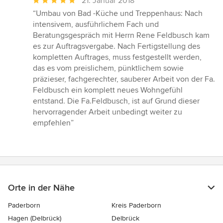
21. Januar 2018
Bewertung:
“Umbau von Bad -Küche und Treppenhaus: Nach
5
intensivem, ausführlichem Fach und
von
Beratungsgespräch mit Herrn Rene Feldbusch kam
5
es zur Auftragsvergabe. Nach Fertigstellung des
Sternen
kompletten Auftrages, muss festgestellt werden,
das es vom preislichem, pünktlichem sowie
präzieser, fachgerechter, sauberer Arbeit von der Fa.
Feldbusch ein komplett neues Wohngefühl
entstand. Die Fa.Feldbusch, ist auf Grund dieser
hervorragender Arbeit unbedingt weiter zu
empfehlen”
Orte in der Nähe
Paderborn
Kreis Paderborn
Hagen (Delbrück)
Delbrück