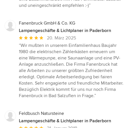
und uneingeschränkt empfehlen :-)”
Fanenbruck GmbH & Co. KG
Lampengeschäfte & Lichtplaner in Paderborn
Durchschnittliche
20. März 2025
Bewertung:
“Wir mußten in unserem Einfamilienhaus Baujahr
5
1980 die elektrischen Zählerkästen erneuern um
von
eine Wärmepunpe, eine Saunaanlage und eine PV-
5
Anlage anzuschließen. Die Firma Fanenbruck hat
Sternen
alle Arbeiten zu unserer größten Zufriedenheit
erledigt. Optimale Arbeitserledigung bei fairen
Kosten. Sehr engagierte und freundliche Mitarbeiter.
Bezüglich Elektrik kommt für uns nur noch Firma
Fanenbruck in Bad Salzuflen in Frage.”
Feldbusch Natursteine
Lampengeschäfte & Lichtplaner in Paderborn
Durchschnittliche