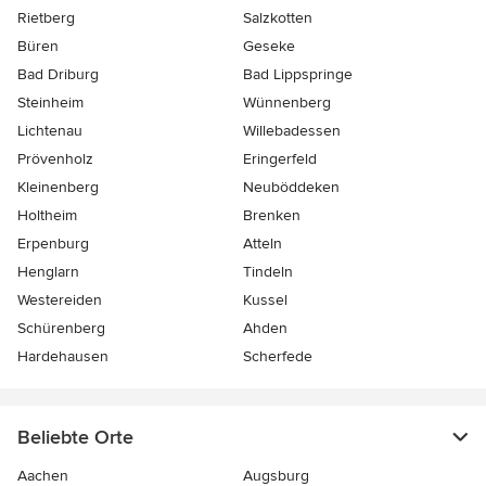
Rietberg
Salzkotten
Büren
Geseke
Bad Driburg
Bad Lippspringe
Steinheim
Wünnenberg
Lichtenau
Willebadessen
Prövenholz
Eringerfeld
Kleinenberg
Neuböddeken
Holtheim
Brenken
Erpenburg
Atteln
Henglarn
Tindeln
Westereiden
Kussel
Schürenberg
Ahden
Hardehausen
Scherfede
Beliebte Orte
Aachen
Augsburg