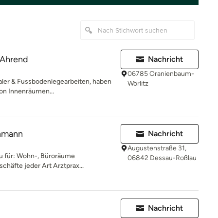
 Ahrend
Nachricht
06785 Oranienbaum-
aler & Fussbodenlegearbeiten, haben
Wörlitz
von Innenräumen...
chmann
Nachricht
Augustenstraße 31,
u für: Wohn-, Büroräume
06842 Dessau-Roßlau
häfte jeder Art Arztprax...
Nachricht