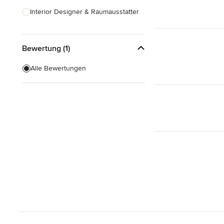
Interior Designer & Raumausstatter
Küchenplanung
Bewertung (1)
Landschaftsarchitekten
Armaturen & Sanitärbedarf
Alle Bewertungen
Beleuchtung
Einbauschränke
Alle anzeigen