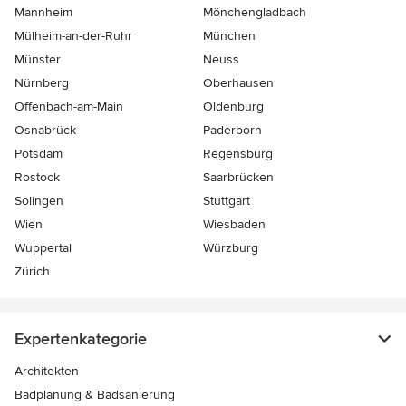
Mannheim
Mönchen­gladbach
Mülheim-an-der-Ruhr
München
Münster
Neuss
Nürnberg
Oberhausen
Offenbach-am-Main
Oldenburg
Osnabrück
Paderborn
Potsdam
Regensburg
Rostock
Saarbrücken
Solingen
Stuttgart
Wien
Wiesbaden
Wuppertal
Würzburg
Zürich
Expertenkategorie
Architekten
Badplanung & Badsanierung