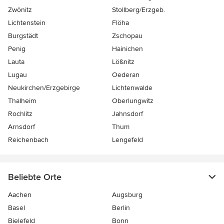
Zwönitz
Stollberg/Erzgeb.
Lichtenstein
Flöha
Burgstädt
Zschopau
Penig
Hainichen
Lauta
Lößnitz
Lugau
Oederan
Neukirchen/Erzgebirge
Lichtenwalde
Thalheim
Oberlungwitz
Rochlitz
Jahnsdorf
Arnsdorf
Thum
Reichenbach
Lengefeld
Beliebte Orte
Aachen
Augsburg
Basel
Berlin
Bielefeld
Bonn