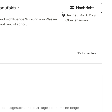
anufaktur
Nachricht
Herrnstr. 42, 63179
 und wohltuende Wirkung von Wasser
Obertshausen
utzen, ist scho...
35 Experten
sfarbe ausgesucht und paar Tage später meine beige