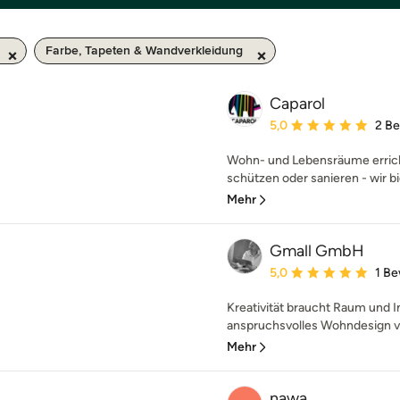
Farbe, Tapeten & Wandverkleidung
Caparol
Durchschnittliche Bewe
5,0
2 B
Wohn- und Lebensräume erricht
schützen oder sanieren - wir bie
Mehr
Gmall GmbH
Durchschnittliche Bewe
5,0
1 B
Kreativität braucht Raum und In
anspruchsvolles Wohndesign ve
Mehr
nawa