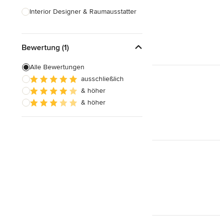
Interior Designer & Raumausstatter
Küchenplanung
Bewertung (1)
Landschaftsarchitekten
Armaturen & Sanitärbedarf
Alle Bewertungen
ausschließlich
Beleuchtung
& höher
Einbauschränke
& höher
Alle anzeigen