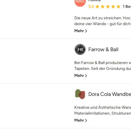
Durchschnittliche Bewe
5,0
1 B
Die neue Art zu streichen. Hoc
deine vier Wände - gut für dich
Mehr
Farrow & Ball
Bei Farrow & Ball produzieren 
Tapeten. Seit der Gründung dur
Mehr
Dora Cola Wandb
Kreative und Ästhetische Wand
Materialimitationen, Strukturen
Mehr