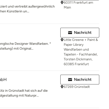
60311 Frankfurt am
uziert und vertreibt außergewöhnlich
Main
hen Künstlerin un...
Nachricht
Little Greene + Paint &
englische Designer Wandfarben. *
Paper Library
ellung) mit Original...
Wandfarben und
Tapeten - Fachhandel,
Torsten Dickmann,
60385 Frankfurt
mbH
Nachricht
67269 Grünstadt
z in Grünstadt hat sich auf die
gestaltung mit Naturpr...