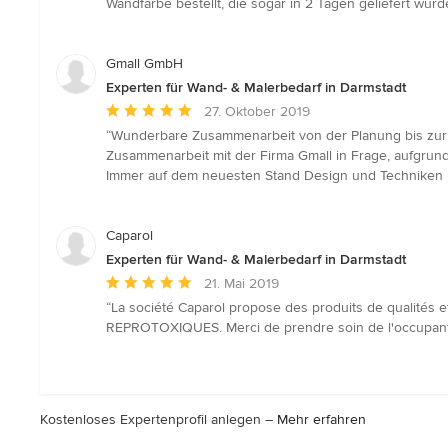
Wandfarbe bestellt, die sogar in 2 Tagen geliefert wurd
von
5
Sternen
Gmall GmbH
Experten für Wand- & Malerbedarf in Darmstadt
Durchschnittliche
27. Oktober 2019
Bewertung:
“Wunderbare Zusammenarbeit von der Planung bis zur Fe
5
Zusammenarbeit mit der Firma Gmall in Frage, aufgrun
von
Immer auf dem neuesten Stand Design und Techniken be
5
Sternen
Caparol
Experten für Wand- & Malerbedarf in Darmstadt
Durchschnittliche
21. Mai 2019
Bewertung:
“La société Caparol propose des produits de qualité
5
REPROTOXIQUES. Merci de prendre soin de l'occupant e
von
5
Sternen
Kostenloses Expertenprofil anlegen –
Mehr erfahren