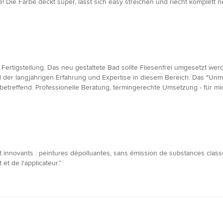
e! Die Farbe deckt super, lässt sich easy streichen und riecht komplett n
rtigstellung. Das neu gestaltete Bad sollte Fliesenfrei umgesetzt werd
d der langjährigen Erfahrung und Expertise in diesem Bereich. Das "Unm
treffend. Professionelle Beratung, termingerechte Umsetzung - für mic
s et innovants : peintures dépolluantes, sans émission de substance
t de l'applicateur.”