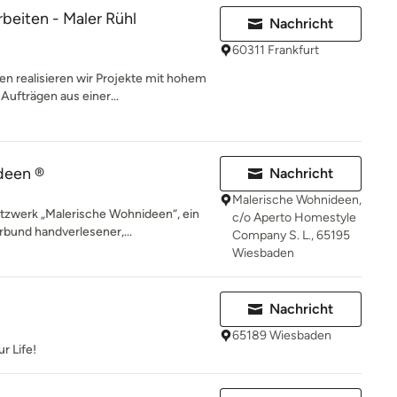
beiten - Maler Rühl
Nachricht
60311 Frankfurt
 realisieren wir Projekte mit hohem
ufträgen aus einer...
deen ®
Nachricht
Malerische Wohnideen,
tzwerk „Malerische Wohnideen“, ein
c/o Aperto Homestyle
rbund handverlesener,...
Company S. L., 65195
Wiesbaden
Nachricht
65189 Wiesbaden
r Life!