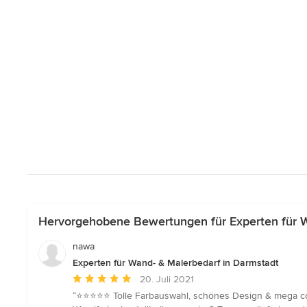
Hervorgehobene Bewertungen für Experten für W
nawa
Experten für Wand- & Malerbedarf in Darmstadt
Durchschnittliche
20. Juli 2021
Bewertung:
“⭐️⭐️⭐️⭐️⭐️ Tolle Farbauswahl, schönes Design & mega 
5