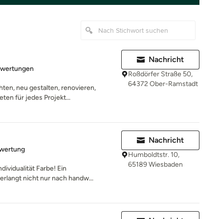
Nachricht
rtung: 5 von 5 Sternen
ewertungen
Roßdörfer Straße 50,
64372 Ober-Ramstadt
en, neu gestalten, renovieren,
ten für jedes Projekt...
Nachricht
rtung: 5 von 5 Sternen
ewertung
Humboldtstr. 10,
65189 Wiesbaden
dividualität Farbe! Ein
rlangt nicht nur nach handw...