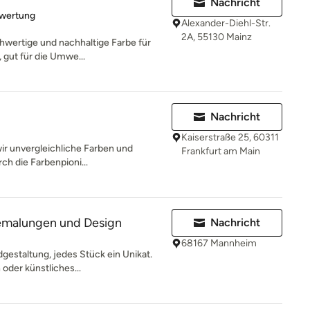
Nachricht
rtung: 5 von 5 Sternen
ewertung
Alexander-Diehl-Str.
2A, 55130 Mainz
hwertige und nachhaltige Farbe für
, gut für die Umwe...
Nachricht
Kaiserstraße 25, 60311
wir unvergleichliche Farben und
Frankfurt am Main
ch die Farbenpioni...
emalungen und Design
Nachricht
68167 Mannheim
gestaltung, jedes Stück ein Unikat.
 oder künstliches...