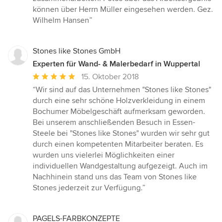
können über Herrn Müller eingesehen werden. Gez.
Wilhelm Hansen”
Stones like Stones GmbH
Experten für Wand- & Malerbedarf in Wuppertal
Durchschnittliche
15. Oktober 2018
Bewertung:
“Wir sind auf das Unternehmen "Stones like Stones"
5
durch eine sehr schöne Holzverkleidung in einem
von
Bochumer Möbelgeschäft aufmerksam geworden.
5
Bei unserem anschließenden Besuch in Essen-
Sternen
Steele bei "Stones like Stones" wurden wir sehr gut
durch einen kompetenten Mitarbeiter beraten. Es
wurden uns vielerlei Möglichkeiten einer
individuellen Wandgestaltung aufgezeigt. Auch im
Nachhinein stand uns das Team von Stones like
Stones jederzeit zur Verfügung.”
PAGELS-FARBKONZEPTE