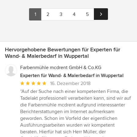
1
2
3
4
5
Hervorgehobene Bewertungen für Experten für
Wand- & Malerbedarf in Wuppertal
Farbenmühle mcdrent GmbH & Co.KG
Experten für Wand- & Malerbedarf in Wuppertal
Durchschnittliche
16. Dezember 2018
Bewertung:
“Auf der Suche nach einer kompetenten Firma, die
5
Tadelakt professionell verarbeiten kann, sind wir auf
von
die Farbenmühle mcdrent aufgrund interessanter
5
Berichterstattungen im Internet aufmerksam
Sternen
geworden. Schon im Vorfeld der eigentlichen
Ausführungsarbeiten wurden wir kompetent
beraten. Hierfür hat sich Herr Müller, der