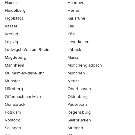
Hamm
Hannover
Heidelberg
Herne
Ingolstadt
Karlsruhe
Kassel
Kiel
Krefeld
Köln
Leipzig
Leverkusen
Ludwigshafen-am-Rhein
Lübeck
Magdeburg
Mainz
Mannheim
Mönchen­gladbach
Mülheim-an-der-Ruhr
München
Münster
Neuss
Nürnberg
Oberhausen
Offenbach-am-Main
Oldenburg
Osnabrück
Paderborn
Potsdam
Regensburg
Rostock
Saarbrücken
Solingen
Stuttgart