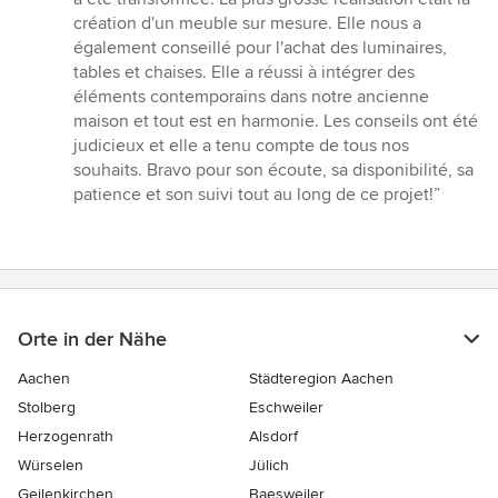
5
création d'un meuble sur mesure. Elle nous a
Sternen
également conseillé pour l'achat des luminaires,
tables et chaises. Elle a réussi à intégrer des
éléments contemporains dans notre ancienne
maison et tout est en harmonie. Les conseils ont été
judicieux et elle a tenu compte de tous nos
souhaits. Bravo pour son écoute, sa disponibilité, sa
patience et son suivi tout au long de ce projet!”
Orte in der Nähe
Aachen
Städteregion Aachen
Stolberg
Eschweiler
Herzogenrath
Alsdorf
Würselen
Jülich
Geilenkirchen
Baesweiler