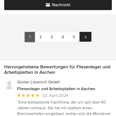
Nachricht
1
2
3
4
5
Hervorgehobene Bewertungen für Fliesenleger und
Arbeitsplatten in Aachen
Günter Lövenich GmbH
Fliesenleger und Arbeitsplatten in Aachen
Durchschnittliche
22. April 2024
Bewertung:
“Eine kompetente Fachfirma, der ich seit über 40
5
Jahren vertraue. Sie hat mir soeben einen
von
Brennwertofen eingebaut, wobei sich die Monteure