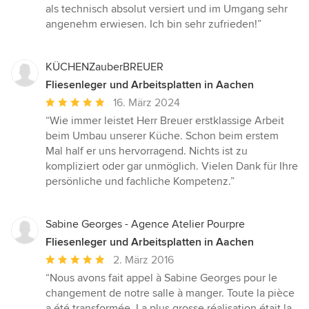
5
als technisch absolut versiert und im Umgang sehr
Sternen
angenehm erwiesen. Ich bin sehr zufrieden!”
KÜCHENZauberBREUER
Fliesenleger und Arbeitsplatten in Aachen
Durchschnittliche
16. März 2024
Bewertung:
“Wie immer leistet Herr Breuer erstklassige Arbeit
5
beim Umbau unserer Küche. Schon beim erstem
von
Mal half er uns hervorragend. Nichts ist zu
5
kompliziert oder gar unmöglich. Vielen Dank für Ihre
Sternen
persönliche und fachliche Kompetenz.”
Sabine Georges - Agence Atelier Pourpre
Fliesenleger und Arbeitsplatten in Aachen
Durchschnittliche
2. März 2016
Bewertung:
“Nous avons fait appel à Sabine Georges pour le
5
changement de notre salle à manger. Toute la pièce
von
a été transformée. La plus grosse réalisation était la