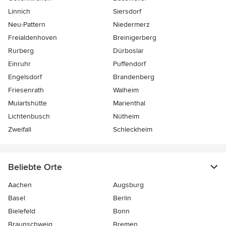
Linnich
Siersdorf
Neu-Pattern
Niedermerz
Freialdenhoven
Breinigerberg
Rurberg
Dürboslar
Einruhr
Puffendorf
Engelsdorf
Brandenberg
Friesenrath
Walheim
Mulartshütte
Marienthal
Lichtenbusch
Nütheim
Zweifall
Schleckheim
Beliebte Orte
Aachen
Augsburg
Basel
Berlin
Bielefeld
Bonn
Braunschweig
Bremen