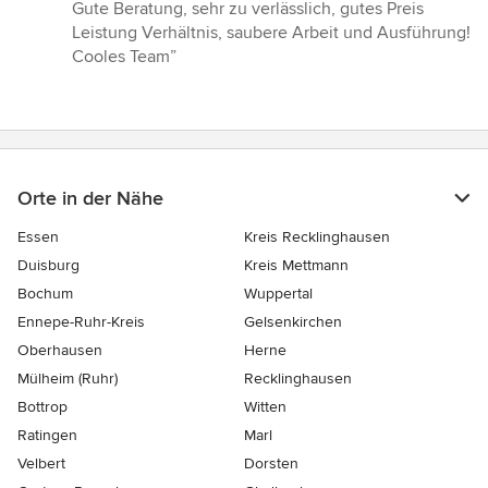
5
Gute Beratung, sehr zu verlässlich, gutes Preis
von
Leistung Verhältnis, saubere Arbeit und Ausführung!
5
Cooles Team”
Sternen
Orte in der Nähe
Essen
Kreis Recklinghausen
Duisburg
Kreis Mettmann
Bochum
Wuppertal
Ennepe-Ruhr-Kreis
Gelsenkirchen
Oberhausen
Herne
Mülheim (Ruhr)
Recklinghausen
Bottrop
Witten
Ratingen
Marl
Velbert
Dorsten