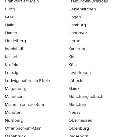
Frankfurt am Main
Freiburg-im-Breisgau
Fürth
Gelsenkirchen
Graz
Hagen
Halle
Hamburg
Hamm
Hannover
Heidelberg
Herne
Ingolstadt
Karlsruhe
Kassel
Kiel
Krefeld
Köln
Leipzig
Leverkusen
Ludwigshafen-am-Rhein
Lübeck
Magdeburg
Mainz
Mannheim
Mönchen­gladbach
Mülheim-an-der-Ruhr
München
Münster
Neuss
Nürnberg
Oberhausen
Offenbach-am-Main
Oldenburg
Osnabrück
Paderborn