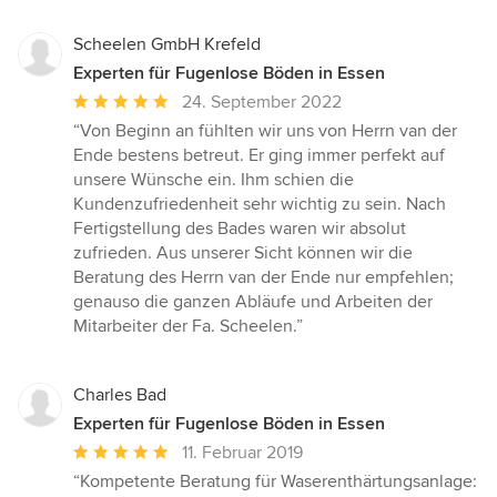
Scheelen GmbH Krefeld
Experten für Fugenlose Böden in Essen
Durchschnittliche
24. September 2022
Bewertung:
“Von Beginn an fühlten wir uns von Herrn van der
5
Ende bestens betreut. Er ging immer perfekt auf
von
unsere Wünsche ein. Ihm schien die
5
Kundenzufriedenheit sehr wichtig zu sein. Nach
Sternen
Fertigstellung des Bades waren wir absolut
zufrieden. Aus unserer Sicht können wir die
Beratung des Herrn van der Ende nur empfehlen;
genauso die ganzen Abläufe und Arbeiten der
Mitarbeiter der Fa. Scheelen.”
Charles Bad
Experten für Fugenlose Böden in Essen
Durchschnittliche
11. Februar 2019
Bewertung:
“Kompetente Beratung für Waserenthärtungsanlage: