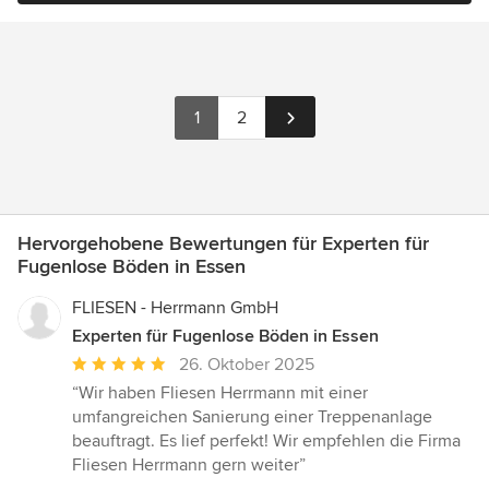
1
2
Hervorgehobene Bewertungen für Experten für
Fugenlose Böden in Essen
FLIESEN - Herrmann GmbH
Experten für Fugenlose Böden in Essen
Durchschnittliche
26. Oktober 2025
Bewertung:
“Wir haben Fliesen Herrmann mit einer
5
umfangreichen Sanierung einer Treppenanlage
von
beauftragt. Es lief perfekt! Wir empfehlen die Firma
5
Fliesen Herrmann gern weiter”
Sternen