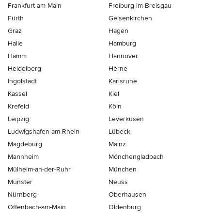
Frankfurt am Main
Freiburg-im-Breisgau
Fürth
Gelsenkirchen
Graz
Hagen
Halle
Hamburg
Hamm
Hannover
Heidelberg
Herne
Ingolstadt
Karlsruhe
Kassel
Kiel
Krefeld
Köln
Leipzig
Leverkusen
Ludwigshafen-am-Rhein
Lübeck
Magdeburg
Mainz
Mannheim
Mönchen­gladbach
Mülheim-an-der-Ruhr
München
Münster
Neuss
Nürnberg
Oberhausen
Offenbach-am-Main
Oldenburg