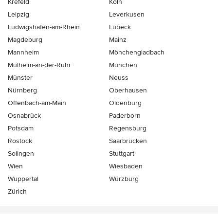
Krefeld
Köln
Leipzig
Leverkusen
Ludwigshafen-am-Rhein
Lübeck
Magdeburg
Mainz
Mannheim
Mönchen­gladbach
Mülheim-an-der-Ruhr
München
Münster
Neuss
Nürnberg
Oberhausen
Offenbach-am-Main
Oldenburg
Osnabrück
Paderborn
Potsdam
Regensburg
Rostock
Saarbrücken
Solingen
Stuttgart
Wien
Wiesbaden
Wuppertal
Würzburg
Zürich