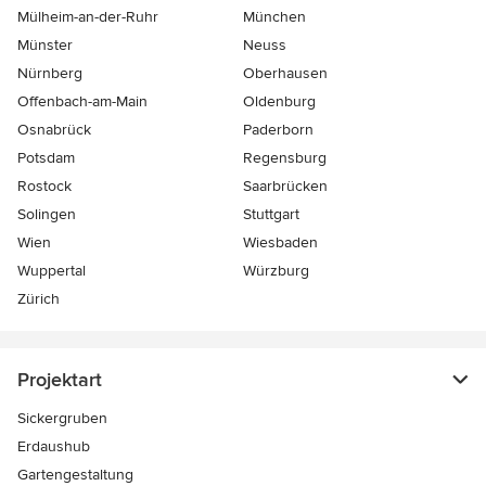
Mülheim-an-der-Ruhr
München
Münster
Neuss
Nürnberg
Oberhausen
Offenbach-am-Main
Oldenburg
Osnabrück
Paderborn
Potsdam
Regensburg
Rostock
Saarbrücken
Solingen
Stuttgart
Wien
Wiesbaden
Wuppertal
Würzburg
Zürich
Projektart
Sickergruben
Erdaushub
Gartengestaltung