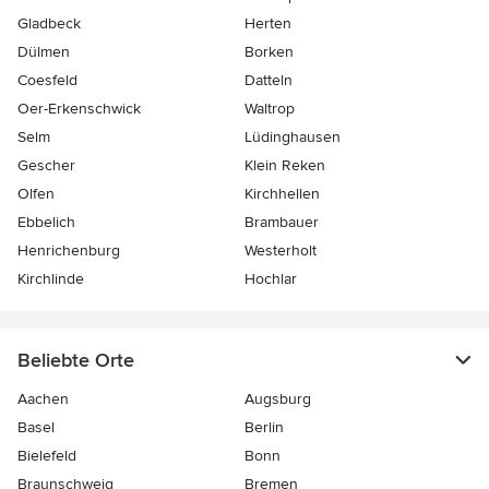
Gladbeck
Herten
Dülmen
Borken
Coesfeld
Datteln
Oer-Erkenschwick
Waltrop
Selm
Lüdinghausen
Gescher
Klein Reken
Olfen
Kirchhellen
Ebbelich
Brambauer
Henrichenburg
Westerholt
Kirchlinde
Hochlar
Beliebte Orte
Aachen
Augsburg
Basel
Berlin
Bielefeld
Bonn
Braunschweig
Bremen