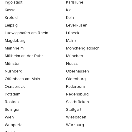
Ingolstadt
Karlsruhe
Kassel
Kiel
Krefeld
Köln
Leipzig
Leverkusen
Ludwigshafen-am-Rhein
Lübeck
Magdeburg
Mainz
Mannheim
Mönchen­gladbach
Mülheim-an-der-Ruhr
München
Münster
Neuss
Nürnberg
Oberhausen
Offenbach-am-Main
Oldenburg
Osnabrück
Paderborn
Potsdam
Regensburg
Rostock
Saarbrücken
Solingen
Stuttgart
Wien
Wiesbaden
Wuppertal
Würzburg