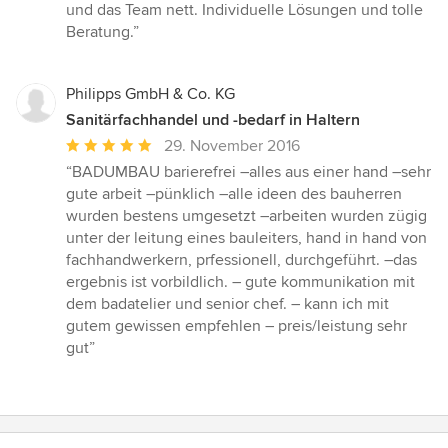
von
und das Team nett. Individuelle Lösungen und tolle
5
Beratung.”
Sternen
Philipps GmbH & Co. KG
Sanitärfachhandel und -bedarf in Haltern
Durchschnittliche
29. November 2016
Bewertung:
“BADUMBAU barierefrei –alles aus einer hand –sehr
5
gute arbeit –pünklich –alle ideen des bauherren
von
wurden bestens umgesetzt –arbeiten wurden zügig
5
unter der leitung eines bauleiters, hand in hand von
Sternen
fachhandwerkern, prfessionell, durchgeführt. –das
ergebnis ist vorbildlich. – gute kommunikation mit
dem badatelier und senior chef. – kann ich mit
gutem gewissen empfehlen – preis/leistung sehr
gut”