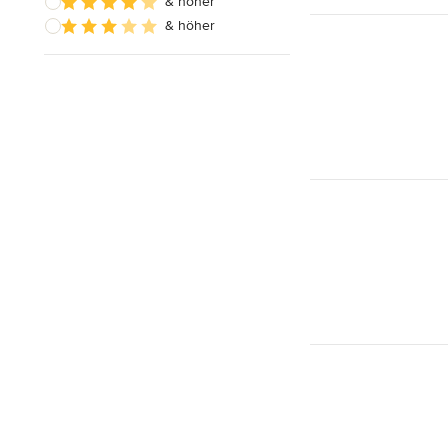
& höher
& höher