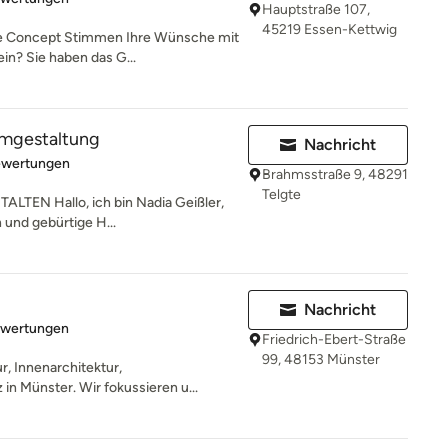
Hauptstraße 107,
45219 Essen-Kettwig
e Concept Stimmen Ihre Wünsche mit
in? Sie haben das G...
umgestaltung
Nachricht
rtung: 5 von 5 Sternen
ewertungen
Brahmsstraße 9, 48291
Telgte
EN Hallo, ich bin Nadia Geißler,
 und gebürtige H...
Nachricht
rtung: 5 von 5 Sternen
ewertungen
Friedrich-Ebert-Straße
99, 48153 Münster
ur, Innenarchitektur,
 in Münster. Wir fokussieren u...