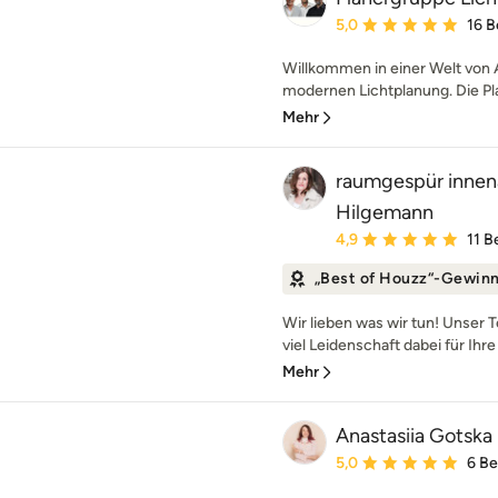
Durchschnittliche Bewe
5,0
16 
Willkommen in einer Welt von
modernen Lichtplanung. Die Pla
Mehr
raumgespür innena
Hilgemann
Durchschnittliche Bewe
4,9
11 
„Best of Houzz“-Gewin
Wir lieben was wir tun! Unser 
viel Leidenschaft dabei für Ihr
Mehr
Anastasiia Gotska
Durchschnittliche Bewe
5,0
6 B