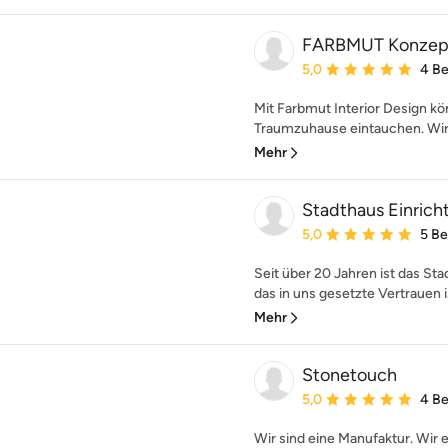
FARBMUT Konzept.
Durchschnittliche Bewe
5,0
4 B
Mit Farbmut Interior Design kön
Traumzuhause eintauchen. Wir e
Mehr
Stadthaus Einrich
Durchschnittliche Bewe
5,0
5 B
Seit über 20 Jahren ist das Sta
das in uns gesetzte Vertrauen is
Mehr
Stonetouch
Durchschnittliche Bewe
5,0
4 B
Wir sind eine Manufaktur. Wir 