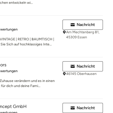
chen entwickeln wi...
Nachricht
rtung: 5 von 5 Sternen
ewertungen
Am Mechtenberg 81,
45309 Essen
VINTAGE | RETRO | BAUMTISCH |
e Sich auf hochklassiges Inte...
iors
Nachricht
rtung: 5 von 5 Sternen
ewertungen
46145 Oberhausen
Zuhause verändern und es in einen
ür dich und deine Fami...
oncept GmbH
Nachricht
rtung: 5 von 5 Sternen
ewertungen