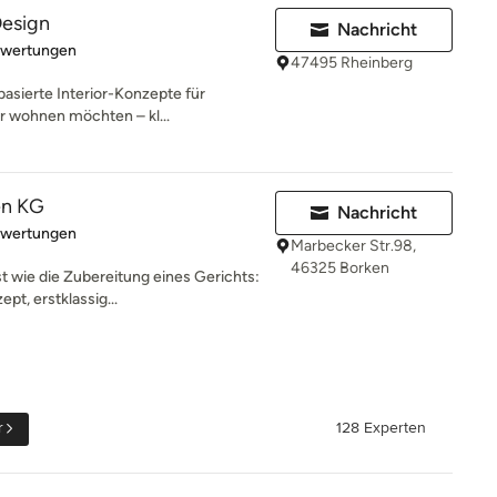
Design
Nachricht
rtung: 5 von 5 Sternen
ewertungen
47495 Rheinberg
ebasierte Interior-Konzepte für
r wohnen möchten – kl...
en KG
Nachricht
rtung: 5 von 5 Sternen
ewertungen
Marbecker Str.98,
46325 Borken
t wie die Zubereitung eines Gerichts:
pt, erstklassig...
r
128 Experten