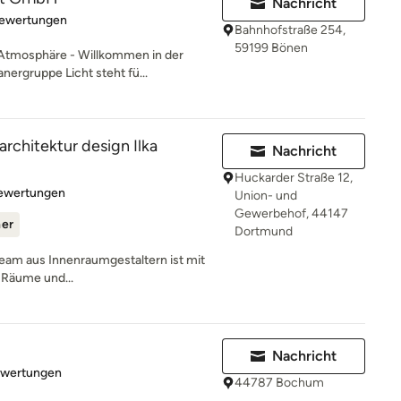
Nachricht
rtung: 5 von 5 Sternen
Bewertungen
Bahnhofstraße 254,
59199 Bönen
 Atmosphäre - Willkommen in der
nergruppe Licht steht fü...
rchitektur design Ilka
Nachricht
Huckarder Straße 12,
rtung: 4.9 von 5 Sternen
Bewertungen
Union- und
Gewerbehof, 44147
ner
Dortmund
Team aus Innenraumgestaltern ist mit
e Räume und...
Nachricht
rtung: 5 von 5 Sternen
ewertungen
44787 Bochum