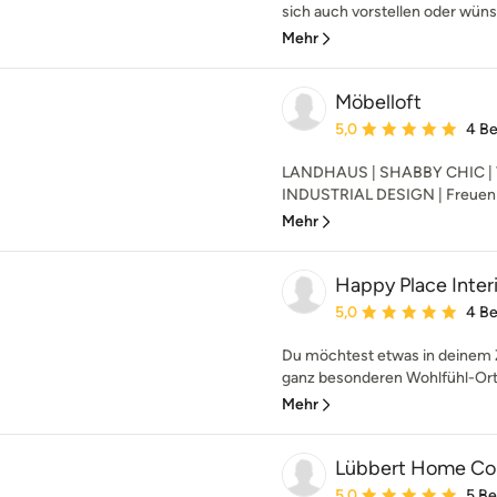
sich auch vorstellen oder wüns
Mehr
Möbelloft
Durchschnittliche Bewe
5,0
4 B
LANDHAUS | SHABBY CHIC | 
INDUSTRIAL DESIGN | Freuen Si
Mehr
Happy Place Inter
Durchschnittliche Bewe
5,0
4 B
Du möchtest etwas in deinem 
ganz besonderen Wohlfühl-Ort f
Mehr
Lübbert Home C
Durchschnittliche Bewe
5,0
5 B