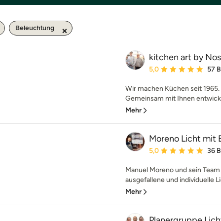
Beleuchtung
kitchen art by N
Durchschnittliche Bewe
5,0
57 
Wir machen Küchen seit 1965. 
Gemeinsam mit Ihnen entwickel
Mehr
Moreno Licht mit 
Durchschnittliche Bewe
5,0
36 
Manuel Moreno und sein Team r
ausgefallene und individuelle Li
Mehr
Planergruppe Li