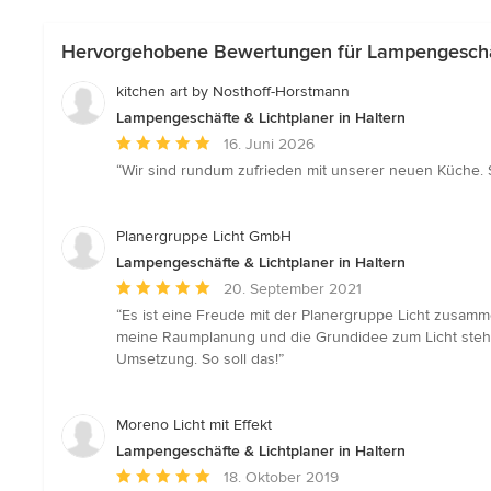
Hervorgehobene Bewertungen für Lampengeschäft
kitchen art by Nosthoff-Horstmann
Lampengeschäfte & Lichtplaner in Haltern
Durchschnittliche
16. Juni 2026
Bewertung:
“Wir sind rundum zufrieden mit unserer neuen Küche. S
5
von
5
Planergruppe Licht GmbH
Sternen
Lampengeschäfte & Lichtplaner in Haltern
Durchschnittliche
20. September 2021
Bewertung:
“Es ist eine Freude mit der Planergruppe Licht zusam
5
meine Raumplanung und die Grundidee zum Licht stehen
von
Umsetzung. So soll das!”
5
Sternen
Moreno Licht mit Effekt
Lampengeschäfte & Lichtplaner in Haltern
Durchschnittliche
18. Oktober 2019