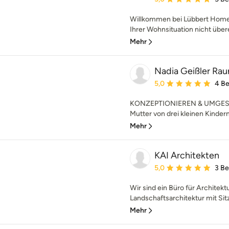
Willkommen bei Lübbert Hom
Ihrer Wohnsituation nicht übere
Mehr
Nadia Geißler Ra
Durchschnittliche Bewe
5,0
4 B
KONZEPTIONIEREN & UMGESTALT
Mutter von drei kleinen Kindern
Mehr
KAI Architekten
Durchschnittliche Bewe
5,0
3 B
Wir sind ein Büro für Architekt
Landschaftsarchitektur mit Sitz
Mehr