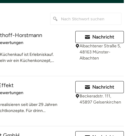
osthoff-Horstmann
Nachricht
rtung: 5 von 5 Sternen
Bewertungen
Albachtener Straße 5,
48163 Münster-
Küchenkauf ist Erlebniskauf.
Albachten
n wir ein Küchenkonzept,...
Effekt
Nachricht
rtung: 5 von 5 Sternen
Bewertungen
Beckeradstr. 111,
45897 Gelsenkirchen
ealisieren seit über 29 Jahren
chtkonzepte. Für drinn...
cht GmbH