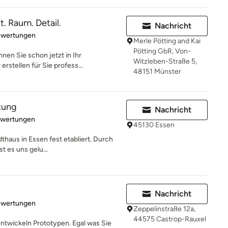
 Raum. Detail.
Nachricht
rtung: 5 von 5 Sternen
ewertungen
Merle Pötting and Kai
Pötting GbR, Von-
nen Sie schon jetzt in Ihr
Witzleben-Straße 5,
rstellen für Sie profess...
48151 Münster
tung
Nachricht
rtung: 5 von 5 Sternen
ewertungen
45130 Essen
dthaus in Essen fest etabliert. Durch
t es uns gelu...
Nachricht
rtung: 5 von 5 Sternen
ewertungen
Zeppelinstraße 12a,
44575 Castrop-Rauxel
entwickeln Prototypen. Egal was Sie