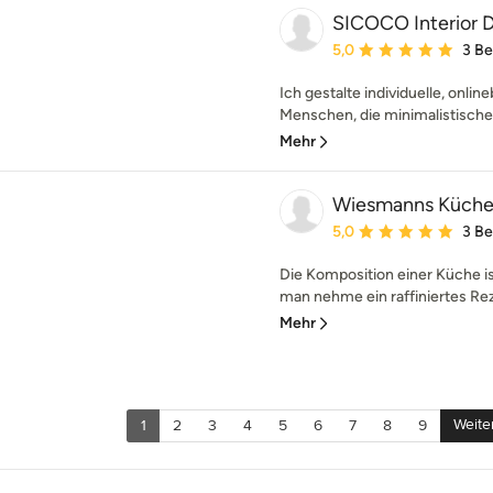
SICOCO Interior 
Durchschnittliche Bewe
5,0
3 B
Ich gestalte individuelle, onlin
Menschen, die minimalistische
Mehr
Wiesmanns Küch
Durchschnittliche Bewe
5,0
3 B
Die Komposition einer Küche is
man nehme ein raffiniertes Reze
Mehr
Weite
1
2
3
4
5
6
7
8
9