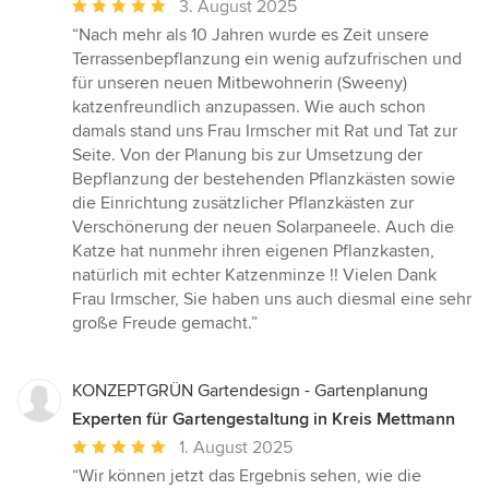
Durchschnittliche
3. August 2025
Bewertung:
“Nach mehr als 10 Jahren wurde es Zeit unsere
5
Terrassenbepflanzung ein wenig aufzufrischen und
von
für unseren neuen Mitbewohnerin (Sweeny)
5
katzenfreundlich anzupassen. Wie auch schon
Sternen
damals stand uns Frau Irmscher mit Rat und Tat zur
Seite. Von der Planung bis zur Umsetzung der
Bepflanzung der bestehenden Pflanzkästen sowie
die Einrichtung zusätzlicher Pflanzkästen zur
Verschönerung der neuen Solarpaneele. Auch die
Katze hat nunmehr ihren eigenen Pflanzkasten,
natürlich mit echter Katzenminze !! Vielen Dank
Frau Irmscher, Sie haben uns auch diesmal eine sehr
große Freude gemacht.”
KONZEPTGRÜN Gartendesign - Gartenplanung
Experten für Gartengestaltung in Kreis Mettmann
Durchschnittliche
1. August 2025
Bewertung:
“Wir können jetzt das Ergebnis sehen, wie die