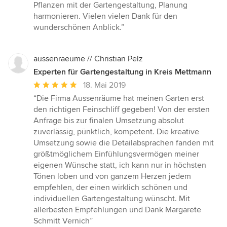
5
Pflanzen mit der Gartengestaltung, Planung
von
harmonieren. Vielen vielen Dank für den
5
wunderschönen Anblick.”
Sternen
aussenraeume // Christian Pelz
Experten für Gartengestaltung in Kreis Mettmann
Durchschnittliche
18. Mai 2019
Bewertung:
“Die Firma Aussenräume hat meinen Garten erst
5
den richtigen Feinschliff gegeben! Von der ersten
von
Anfrage bis zur finalen Umsetzung absolut
5
zuverlässig, pünktlich, kompetent. Die kreative
Sternen
Umsetzung sowie die Detailabsprachen fanden mit
größtmöglichem Einfühlungsvermögen meiner
eigenen Wünsche statt, ich kann nur in höchsten
Tönen loben und von ganzem Herzen jedem
empfehlen, der einen wirklich schönen und
individuellen Gartengestaltung wünscht. Mit
allerbesten Empfehlungen und Dank Margarete
Schmitt Vernich”