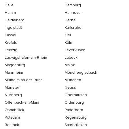
Halle
Hamburg
Hamm
Hannover
Heidelberg
Herne
Ingolstadt
Karlsruhe
Kassel
Kiel
Krefeld
Köln
Leipzig
Leverkusen
Ludwigshafen-am-Rhein
Lübeck
Magdeburg
Mainz
Mannheim
Mönchen­gladbach
Mülheim-an-der-Ruhr
München
Münster
Neuss
Nürnberg
Oberhausen
Offenbach-am-Main
Oldenburg
Osnabrück
Paderborn
Potsdam
Regensburg
Rostock
Saarbrücken