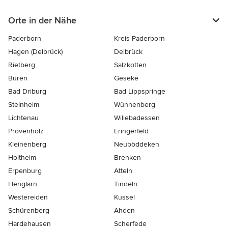
Orte in der Nähe
Paderborn
Kreis Paderborn
Hagen (Delbrück)
Delbrück
Rietberg
Salzkotten
Büren
Geseke
Bad Driburg
Bad Lippspringe
Steinheim
Wünnenberg
Lichtenau
Willebadessen
Prövenholz
Eringerfeld
Kleinenberg
Neuböddeken
Holtheim
Brenken
Erpenburg
Atteln
Henglarn
Tindeln
Westereiden
Kussel
Schürenberg
Ahden
Hardehausen
Scherfede