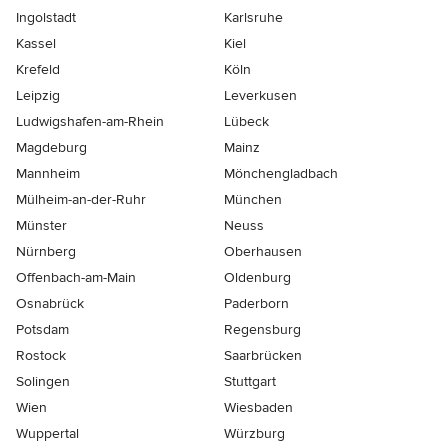
Ingolstadt
Karlsruhe
Kassel
Kiel
Krefeld
Köln
Leipzig
Leverkusen
Ludwigshafen-am-Rhein
Lübeck
Magdeburg
Mainz
Mannheim
Mönchen­gladbach
Mülheim-an-der-Ruhr
München
Münster
Neuss
Nürnberg
Oberhausen
Offenbach-am-Main
Oldenburg
Osnabrück
Paderborn
Potsdam
Regensburg
Rostock
Saarbrücken
Solingen
Stuttgart
Wien
Wiesbaden
Wuppertal
Würzburg