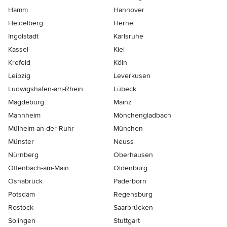
Hamm
Hannover
Heidelberg
Herne
Ingolstadt
Karlsruhe
Kassel
Kiel
Krefeld
Köln
Leipzig
Leverkusen
Ludwigshafen-am-Rhein
Lübeck
Magdeburg
Mainz
Mannheim
Mönchen­gladbach
Mülheim-an-der-Ruhr
München
Münster
Neuss
Nürnberg
Oberhausen
Offenbach-am-Main
Oldenburg
Osnabrück
Paderborn
Potsdam
Regensburg
Rostock
Saarbrücken
Solingen
Stuttgart