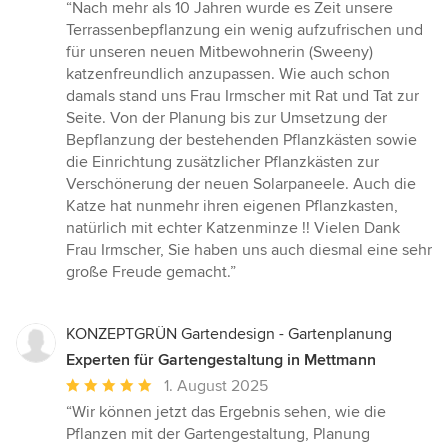
Bewertung:
“Nach mehr als 10 Jahren wurde es Zeit unsere
5
Terrassenbepflanzung ein wenig aufzufrischen und
von
für unseren neuen Mitbewohnerin (Sweeny)
5
katzenfreundlich anzupassen. Wie auch schon
Sternen
damals stand uns Frau Irmscher mit Rat und Tat zur
Seite. Von der Planung bis zur Umsetzung der
Bepflanzung der bestehenden Pflanzkästen sowie
die Einrichtung zusätzlicher Pflanzkästen zur
Verschönerung der neuen Solarpaneele. Auch die
Katze hat nunmehr ihren eigenen Pflanzkasten,
natürlich mit echter Katzenminze !! Vielen Dank
Frau Irmscher, Sie haben uns auch diesmal eine sehr
große Freude gemacht.”
KONZEPTGRÜN Gartendesign - Gartenplanung
Experten für Gartengestaltung in Mettmann
Durchschnittliche
1. August 2025
Bewertung:
“Wir können jetzt das Ergebnis sehen, wie die
5
Pflanzen mit der Gartengestaltung, Planung