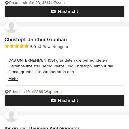
Raumerstraße 23, 45144 Essen
Nachricht
Christoph Janthur Grünbau
Durchschnittliche Bewertung: 5 von 5 Sternen
5,0
(4 Bewertungen)
DAS UNTERNEHMEN 1991 gründeten die befreundeten
Gartenbaumeister Bernd Wetzel und Christoph Janthur die
Firma „grünbau“ in Wuppertal. In den...
Mehr
Erbschlö 19, 42369 Wuppertal
Nachricht
Ihr grüner Daumen Kiril Grigorov