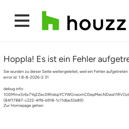
Hoppla! Es ist ein Fehler aufgetr
Sie wurden zu dieser Seite weitergeleitet, weil ein Fehler aufgetreten i
error id: 1:8-8-2026-2:31
debug info:
1ODMmxSr6x7Yq2ZecDRhdspYCYWGrwomCDepMecNDwa11RVGzLv
(84f17887-c222-4ff6-b918-1c11dbe32e89)
Zur Homepage gehen