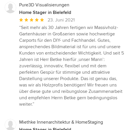
Pure3D Visualisierungen
Home Stager in Bielefeld
Durchschnittliche
23. Juni 2021
Bewertung:
“Seit mehr als 30 Jahren fertigen wir Massivholz-
5
Gartenhäuser in Großserien sowie hochwertige
von
Carports für den DIY- und Fachhandel. Gutes,
5
ansprechendes Bildmaterial ist für uns und unsere
Sternen
Kunden von entscheidender Wichtigkeit. Und seit 5
Jahren ist Herr Betke hierfür ‚unser Mann‘:
zuverlässig, innovativ, flexibel und mit dem
perfekten Gespür für stimmige und attraktive
Darstellung unserer Produkte. Das ist genau das,
was wir als Holzprofis benötigen! Wir freuen uns
über diese gute und reibungslose Zusammenarbeit
und empfehlen Herrn Betke gern bedingungslos
weiter.”
Miethke Innenarchitektur & HomeStaging
Home Stager in Bielefeld