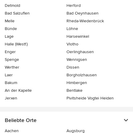
Detmold
Herford
Bad Salzuflen
Bad Oeynhausen
Melle
Rheda-Wiedenbrück
Bünde
Löhne
Lage
Harsewinkel
Halle (Westf.)
Vlotho
Enger
Oerlinghausen
Spenge
Wennigsen
Werther
Dissen
Laer
Borgholzhausen
Bakum
Himbergen
An der Kapelle
Bentlake
Jerxen
Pivitsheide Vogtei Heiden
Beliebte Orte
Aachen
Augsburg