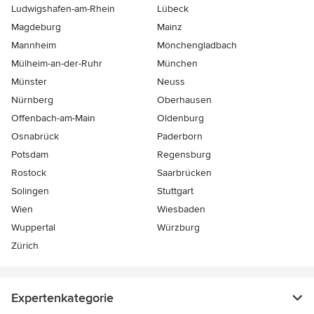
Ludwigshafen-am-Rhein
Lübeck
Magdeburg
Mainz
Mannheim
Mönchen­gladbach
Mülheim-an-der-Ruhr
München
Münster
Neuss
Nürnberg
Oberhausen
Offenbach-am-Main
Oldenburg
Osnabrück
Paderborn
Potsdam
Regensburg
Rostock
Saarbrücken
Solingen
Stuttgart
Wien
Wiesbaden
Wuppertal
Würzburg
Zürich
Expertenkategorie