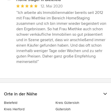
Durchschnittliche
12. Mai 2020
Bewertung:
“Ich arbeite als Immobilienmakler bereits seit 2012
5
mit Frau Miethke im Bereich HomeStaging
von
zusammen und ich bin immer wieder begeistert von
5
den Ergebnissen. So hat Frau Miethke auch schon
Sternen
schwer verkäufliche Immobilien so gut präsentiert
und in Szene gesetzt, dass wir anschließend immer
einen Käufer gefunden haben. Und das oft schon
innerhalb weniger Tage oder Wochen und zu sehr
guten Preisen. Daher ganz große Empfehlung
meinerseits!”
Orte in der Nähe
Bielefeld
Kreis Gütersloh
Kreis Herford
Gütersloh