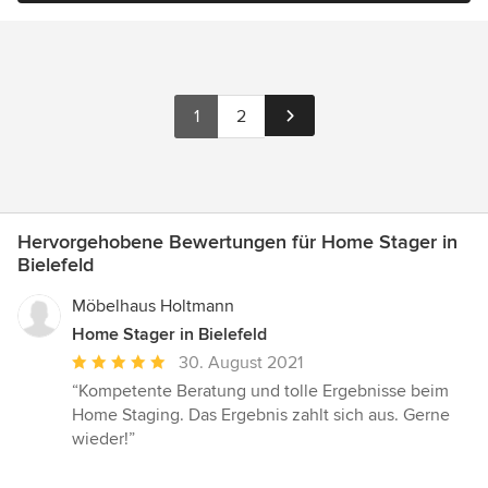
1
2
Hervorgehobene Bewertungen für Home Stager in
Bielefeld
Möbelhaus Holtmann
Home Stager in Bielefeld
Durchschnittliche
30. August 2021
Bewertung:
“Kompetente Beratung und tolle Ergebnisse beim
5
Home Staging. Das Ergebnis zahlt sich aus. Gerne
von
wieder!”
5
Sternen