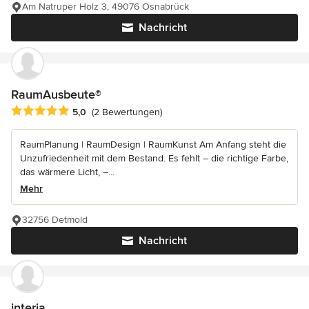
Am Natruper Holz 3, 49076 Osnabrück
Nachricht
RaumAusbeute®
Durchschnittliche Bewertung: 5 von 5 Sternen
5,0
(2 Bewertungen)
RaumPlanung | RaumDesign | RaumKunst Am Anfang steht die
Unzufriedenheit mit dem Bestand. Es fehlt – die richtige Farbe,
das wärmere Licht, –...
Mehr
32756 Detmold
Nachricht
interia