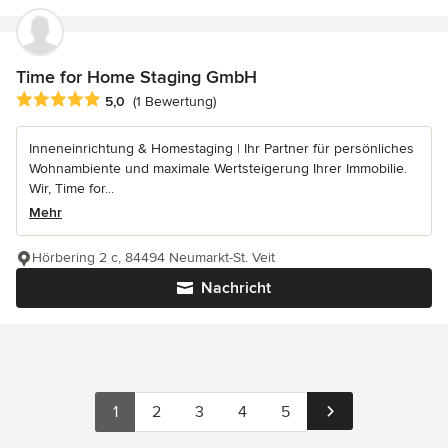
Time for Home Staging GmbH
Durchschnittliche Bewertung: 5 von 5 Sternen
5,0
(1 Bewertung)
Inneneinrichtung & Homestaging | Ihr Partner für persönliches
Wohnambiente und maximale Wertsteigerung Ihrer Immobilie.
Wir, Time for...
Mehr
Hörbering 2 c, 84494 Neumarkt-St. Veit
Nachricht
1
2
3
4
5