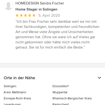
HOMEDESIGN Sandra Fischer
Home Stager in Solingen
Durchschnittliche
5. April 2020
Bewertung:
“Ich bin Frau Fischer sehr dankbar weil sie mir mit
5
ihrer fachkundigen, kompetenten und freundlichen
von
Art und Weise viele Ängste und Unsicherheiten
5
genommen hat. Ohne sie wäre ich auf Vieles gar
Sternen
nicht gekommen oder hätte mich vieles nicht
getraut. Sie ist für mich einfach die Beste.”
Orte in der Nähe
Solingen
Düsseldorf
Kreis Mettmann
Wuppertal
Ennepe-Ruhr-Kreis
Rheinisch-Bergischer Kreis
Leverkusen
Remscheid