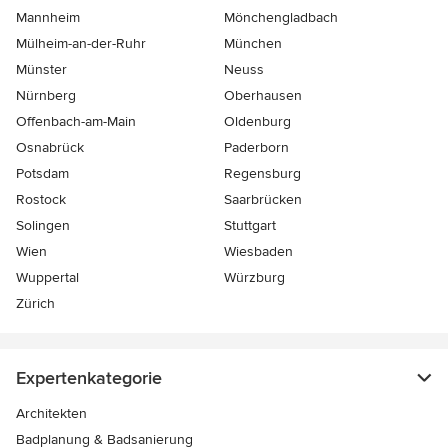
Mannheim
Mönchen­gladbach
Mülheim-an-der-Ruhr
München
Münster
Neuss
Nürnberg
Oberhausen
Offenbach-am-Main
Oldenburg
Osnabrück
Paderborn
Potsdam
Regensburg
Rostock
Saarbrücken
Solingen
Stuttgart
Wien
Wiesbaden
Wuppertal
Würzburg
Zürich
Expertenkategorie
Architekten
Badplanung & Badsanierung