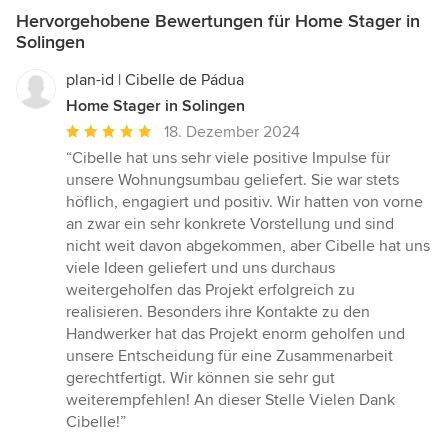
Hervorgehobene Bewertungen für Home Stager in
Solingen
plan-id | Cibelle de Pádua
Home Stager in Solingen
Durchschnittliche
18. Dezember 2024
Bewertung:
“Cibelle hat uns sehr viele positive Impulse für
5
unsere Wohnungsumbau geliefert. Sie war stets
von
höflich, engagiert und positiv. Wir hatten von vorne
5
an zwar ein sehr konkrete Vorstellung und sind
Sternen
nicht weit davon abgekommen, aber Cibelle hat uns
viele Ideen geliefert und uns durchaus
weitergeholfen das Projekt erfolgreich zu
realisieren. Besonders ihre Kontakte zu den
Handwerker hat das Projekt enorm geholfen und
unsere Entscheidung für eine Zusammenarbeit
gerechtfertigt. Wir können sie sehr gut
weiterempfehlen! An dieser Stelle Vielen Dank
Cibelle!”