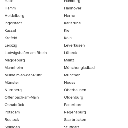
Halle
Hamburg
Hamm
Hannover
Heidelberg
Herne
Ingolstadt
Karlsruhe
Kassel
Kiel
Krefeld
Köln
Leipzig
Leverkusen
Ludwigshafen-am-Rhein
Lübeck
Magdeburg
Mainz
Mannheim
Mönchen­gladbach
Mülheim-an-der-Ruhr
München
Münster
Neuss
Nürnberg
Oberhausen
Offenbach-am-Main
Oldenburg
Osnabrück
Paderborn
Potsdam
Regensburg
Rostock
Saarbrücken
Solingen
Stuttgart