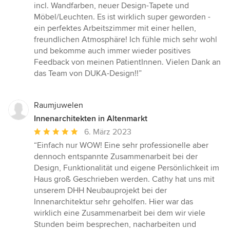
5
incl. Wandfarben, neuer Design-Tapete und
Sternen
Möbel/Leuchten. Es ist wirklich super geworden -
ein perfektes Arbeitszimmer mit einer hellen,
freundlichen Atmosphäre! Ich fühle mich sehr wohl
und bekomme auch immer wieder positives
Feedback von meinen PatientInnen. Vielen Dank an
das Team von DUKA-Design!!”
Raumjuwelen
Innenarchitekten in Altenmarkt
Durchschnittliche
6. März 2023
Bewertung:
“Einfach nur WOW! Eine sehr professionelle aber
5
dennoch entspannte Zusammenarbeit bei der
von
Design, Funktionalität und eigene Persönlichkeit im
5
Haus groß Geschrieben werden. Cathy hat uns mit
Sternen
unserem DHH Neubauprojekt bei der
Innenarchitektur sehr geholfen. Hier war das
wirklich eine Zusammenarbeit bei dem wir viele
Stunden beim besprechen, nacharbeiten und