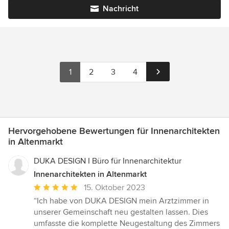
Nachricht
1
2
3
4
Hervorgehobene Bewertungen für Innenarchitekten
in Altenmarkt
DUKA DESIGN I Büro für Innenarchitektur
Innenarchitekten in Altenmarkt
Durchschnittliche
15. Oktober 2023
Bewertung:
“Ich habe von DUKA DESIGN mein Arztzimmer in
5
unserer Gemeinschaft neu gestalten lassen. Dies
von
umfasste die komplette Neugestaltung des Zimmers