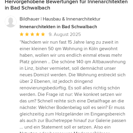
Hervorgehobene Bewertungen für Innenarchitekten
in Bad Schwalbach
Bildhauer | Hausbau & Innenarchitektur
Innenarchitekten in Bad Schwalbach
Durchschnittliche
9. August 2025
Bewertung:
“Nachdem wir nun fast 15 Jahre lang zu zweit in
5
einer kleinen 50 qm Wohnung in Köln gewohnt
von
haben, wollen wir uns endlich einmal etwas mehr
5
Platz gönnen .. Die schöne 140 qm Altbauwohnung
Sternen
in Linz, bisher vermietet, soll demnächst unser
neues Domizil werden. Die Wohnung erstreckt sich
über 2 Ebenen, ist jedoch dringend
renovierungsbedürftig. Es soll alles richtig schön
werden. Die Frage ist nur: Wie konkret setzen wir
das um? Schnell reihte sich eine Detailfrage an die
nächste: Welcher Bodenbelag soll es sein? Er muss
gleichzeitig zum Holzgeländer im Eingangsbereich
als auch zur Buchetreppe hinauf zur Galerie passen
... und ein Statement soll er setzen. Also ein