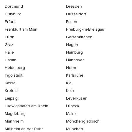
Dortmund
Dresden
Duisburg
Düsseldorf
Erfurt
Essen
Frankfurt am Main
Freiburg-im-Breisgau
Fürth
Gelsenkirchen
Graz
Hagen
Halle
Hamburg
Hamm
Hannover
Heidelberg
Herne
Ingolstadt
Karlsruhe
Kassel
Kiel
Krefeld
Köln
Leipzig
Leverkusen
Ludwigshafen-am-Rhein
Lübeck
Magdeburg
Mainz
Mannheim
Mönchen­gladbach
Mülheim-an-der-Ruhr
München