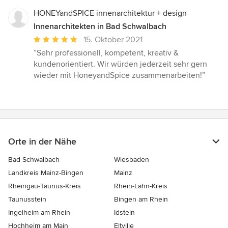
HONEYandSPICE innenarchitektur + design
Innenarchitekten in Bad Schwalbach
Durchschnittliche
15. Oktober 2021
Bewertung:
“Sehr professionell, kompetent, kreativ &
5
kundenorientiert. Wir würden jederzeit sehr gern
von
wieder mit HoneyandSpice zusammenarbeiten!”
5
Sternen
Orte in der Nähe
Bad Schwalbach
Wiesbaden
Landkreis Mainz-Bingen
Mainz
Rheingau-Taunus-Kreis
Rhein-Lahn-Kreis
Taunusstein
Bingen am Rhein
Ingelheim am Rhein
Idstein
Hochheim am Main
Eltville