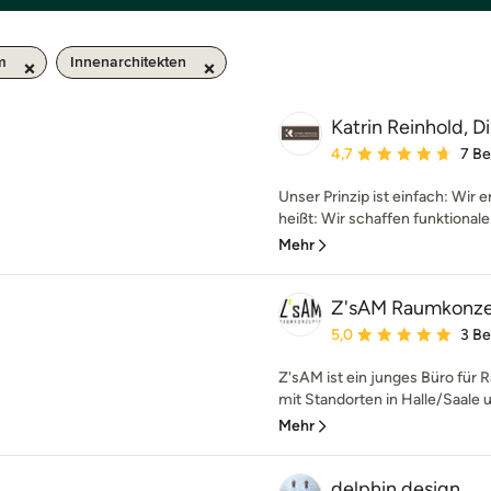
m
Innenarchitekten
Katrin Reinhold, D
Durchschnittliche Bewe
4,7
7 B
Unser Prinzip ist einfach: Wir
heißt: Wir schaffen funktional
Mehr
Z'sAM Raumkonz
Durchschnittliche Bewe
5,0
3 B
Z'sAM ist ein junges Büro für
mit Standorten in Halle/Saale 
Mehr
delphin design