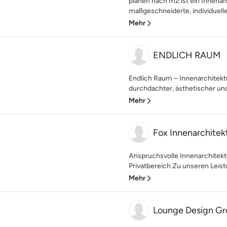
planen nach m2 ist ein Innenar
maßgeschneiderte, individuelle
Mehr
ENDLICH RAUM
Endlich Raum – Innenarchitektu
durchdachter, ästhetischer und 
Mehr
Fox Innenarchitek
Anspruchsvolle Innenarchitekt
Privatbereich Zu unseren Leist
Mehr
Lounge Design G