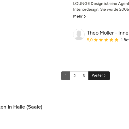
LOUNGE Design ist eine Agentu
Interiordesign. Sie wurde 2006
Mehr
Theo Möller - Inne
Durchschnittliche Bewe
5,0
1 B
Weiter
1
2
3
n in Halle (Saale)