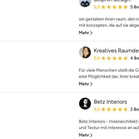
Durchschnittliche Bewe
5,0
5 B
wir gestalten ihren raum. den 
mit konzepten, die auf sie abge
Mehr
Kreatives Raumde
Durchschnittliche Bewe
5,0
4 B
Für viele Menschen stellt die 
eine Möglichkeit dar, ihrer kreati
Mehr
Betz Interiors
Durchschnittliche Bewe
5,0
2 B
Betz Interiors - Innenarchitekt 
und Textur mit Interesse an au
Mehr