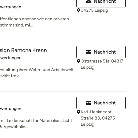
Nachricht
rtung: 5 von 5 Sternen
ewertungen
04275 Leipzig
öffentlichen ebenso wie den privaten.
stimmt sind. mi...
sign Ramona Krenn
Nachricht
rtung: 5 von 5 Sternen
ewertungen
Oststrasse 51a, 04317
Leipzig
Gestaltung ihrer Wohn- und Arbeitswelt
vität freie...
Nachricht
rtung: 5 von 5 Sternen
ewertungen
Karl-Liebknecht-
Straße 88, 04275
mit Leidenschaft für Materialien, Licht
Leipzig
ßergewöhnlic...