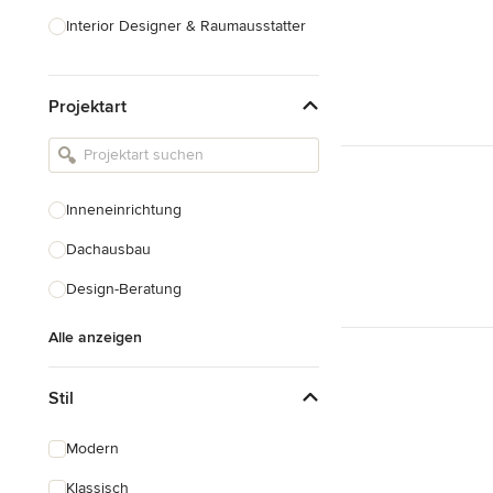
Interior Designer & Raumausstatter
Küchenplanung
Projektart
Landschaftsarchitekten
Armaturen & Sanitärbedarf
Beleuchtung
Inneneinrichtung
Einbauschränke
Dachausbau
Alle anzeigen
Design-Beratung
Alle anzeigen
Stil
Modern
Klassisch