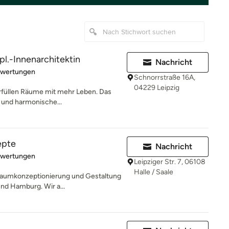
ipl.-Innenarchitektin
Nachricht
rtung: 4.7 von 5 Sternen
ewertungen
Schnorrstraße 16A,
04229 Leipzig
 erfüllen Räume mit mehr Leben. Das
e und harmonische...
epte
Nachricht
rtung: 5 von 5 Sternen
ewertungen
Leipziger Str. 7, 06108
Halle / Saale
 Raumkonzeptionierung und Gestaltung
und Hamburg. Wir a...