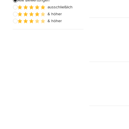
Alle Bewertungen
ausschließlich
& höher
& höher