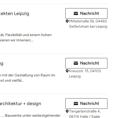
ekten Leipzig
Nachricht
Mittelstraße 56, 04463
Seifertshain bei Leipzig
tät, Flexibilität und einem hohen
ieren wir Innenarc...
ng
Nachricht
Kreuzstr. 15, 04103
ich mit der Gestaltung von Raum im
Leipzig
t und vielfäl...
architektur + design
Nachricht
Tiergartenstraße 4,
. ... Bauwerke unter weitestgehender
06114 Halle / Saale