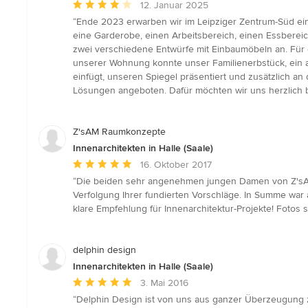
Durchschnittliche
12. Januar 2025
Bewertung:
“Ende 2023 erwarben wir im Leipziger Zentrum-Süd ei
4
eine Garderobe, einen Arbeitsbereich, einen Essbereic
von
zwei verschiedene Entwürfe mit Einbaumöbeln an. Für 
5
unserer Wohnung konnte unser Familienerbstück, ein al
Sternen
einfügt, unseren Spiegel präsentiert und zusätzlich an
Lösungen angeboten. Dafür möchten wir uns herzlich 
Z'sAM Raumkonzepte
Innenarchitekten in Halle (Saale)
Durchschnittliche
16. Oktober 2017
Bewertung:
“Die beiden sehr angenehmen jungen Damen von Z'sAM
5
Verfolgung Ihrer fundierten Vorschläge. In Summe war 
von
klare Empfehlung für Innenarchitektur-Projekte! Fotos
5
Sternen
delphin design
Innenarchitekten in Halle (Saale)
Durchschnittliche
3. Mai 2016
Bewertung:
“Delphin Design ist von uns aus ganzer Überzeugung 