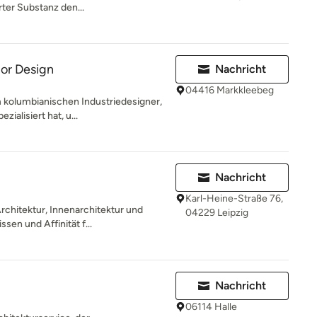
ter Substanz den...
ior Design
Nachricht
04416 Markkleebeg
 kolumbianischen Industriedesigner,
zialisiert hat, u...
Nachricht
Karl-Heine-Straße 76,
Architektur, Innenarchitektur und
04229 Leipzig
en und Affinität f...
Nachricht
06114 Halle