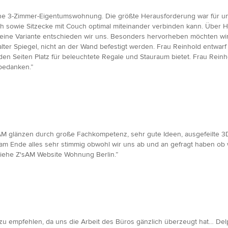
ne 3-Zimmer-Eigentumswohnung. Die größte Herausforderung war für un
h sowie Sitzecke mit Couch optimal miteinander verbinden kann. Über H
eine Variante entschieden wir uns. Besonders hervorheben möchten wir
ter Spiegel, nicht an der Wand befestigt werden. Frau Reinhold entwarf
 den Seiten Platz für beleuchtete Regale und Stauraum bietet. Frau Rein
bedanken.”
 glänzen durch große Fachkompetenz, sehr gute Ideen, ausgefeilte 3
am Ende alles sehr stimmig obwohl wir uns ab und an gefragt haben ob w
 siehe Z'sAM Website Wohnung Berlin.”
zu empfehlen, da uns die Arbeit des Büros gänzlich überzeugt hat… D