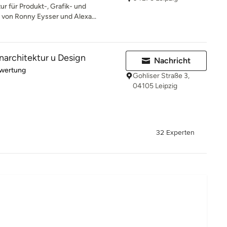
r für Produkt-, Grafik- und
 von Ronny Eysser und Alexa...
narchitektur u Design
Nachricht
rtung: 5 von 5 Sternen
ewertung
Gohliser Straße 3,
04105 Leipzig
32 Experten