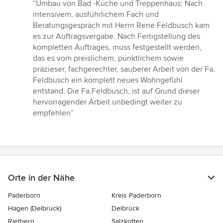
Bewertung:
“Umbau von Bad -Küche und Treppenhaus: Nach
5
intensivem, ausführlichem Fach und
von
Beratungsgespräch mit Herrn Rene Feldbusch kam
5
es zur Auftragsvergabe. Nach Fertigstellung des
Sternen
kompletten Auftrages, muss festgestellt werden,
das es vom preislichem, pünktlichem sowie
präzieser, fachgerechter, sauberer Arbeit von der Fa.
Feldbusch ein komplett neues Wohngefühl
entstand. Die Fa.Feldbusch, ist auf Grund dieser
hervorragender Arbeit unbedingt weiter zu
empfehlen”
Orte in der Nähe
Paderborn
Kreis Paderborn
Hagen (Delbrück)
Delbrück
Rietberg
Salzkotten