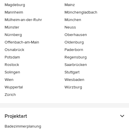
Magdeburg
Mainz
Mannheim
Mönchen­gladbach
Mülheim-an-der-Ruhr
München
Münster
Neuss
Nürnberg
Oberhausen
Offenbach-am-Main
Oldenburg
Osnabrück
Paderborn
Potsdam
Regensburg
Rostock
Saarbrücken
Solingen
Stuttgart
Wien
Wiesbaden
Wuppertal
Würzburg
Zürich
Projektart
Badezimmerplanung