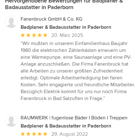
Hervorgehobene Bewertungen für Badplaner &
Badausstatter in Paderborn
Fanenbruck GmbH & Co. KG
Badplaner & Badausstatter in Paderborn
Durchschnittliche
20. März 2025
Bewertung:
“Wir mußten in unserem Einfamilienhaus Baujahr
5
1980 die elektrischen Zählerkästen erneuern um
von
eine Wärmepunpe, eine Saunaanlage und eine PV-
5
Anlage anzuschließen. Die Firma Fanenbruck hat
Sternen
alle Arbeiten zu unserer größten Zufriedenheit
erledigt. Optimale Arbeitserledigung bei fairen
Kosten. Sehr engagierte und freundliche Mitarbeiter.
Bezüglich Elektrik kommt für uns nur noch Firma
Fanenbruck in Bad Salzuflen in Frage.”
RAUMWERK | fugenlose Bäder I Böden I Treppen
Badplaner & Badausstatter in Paderborn
Durchschnittliche
29. August 2022