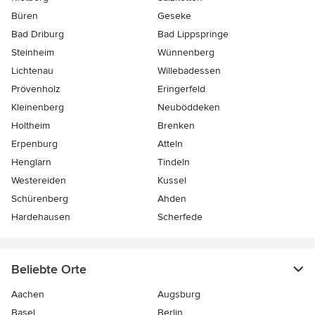
Büren
Geseke
Bad Driburg
Bad Lippspringe
Steinheim
Wünnenberg
Lichtenau
Willebadessen
Prövenholz
Eringerfeld
Kleinenberg
Neuböddeken
Holtheim
Brenken
Erpenburg
Atteln
Henglarn
Tindeln
Westereiden
Kussel
Schürenberg
Ahden
Hardehausen
Scherfede
Beliebte Orte
Aachen
Augsburg
Basel
Berlin