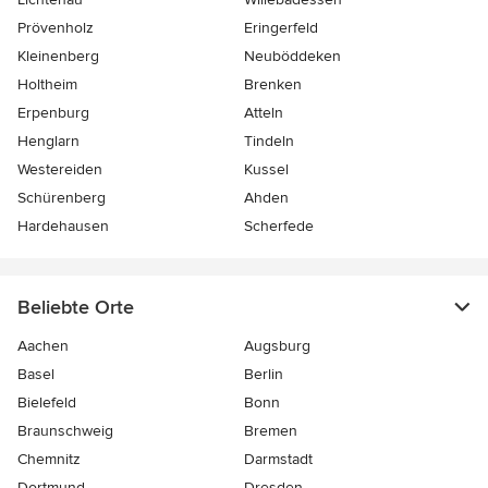
Prövenholz
Eringerfeld
Kleinenberg
Neuböddeken
Holtheim
Brenken
Erpenburg
Atteln
Henglarn
Tindeln
Westereiden
Kussel
Schürenberg
Ahden
Hardehausen
Scherfede
Beliebte Orte
Aachen
Augsburg
Basel
Berlin
Bielefeld
Bonn
Braunschweig
Bremen
Chemnitz
Darmstadt
Dortmund
Dresden