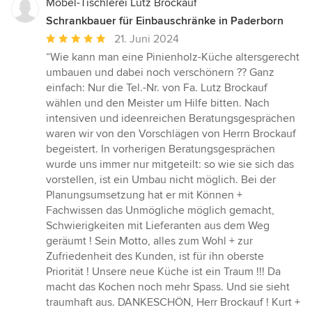
Möbel-Tischlerei Lutz Brockauf
Schrankbauer für Einbauschränke in Paderborn
Durchschnittliche
21. Juni 2024
Bewertung:
“Wie kann man eine Pinienholz-Küche altersgerecht
5
umbauen und dabei noch verschönern ?? Ganz
von
einfach: Nur die Tel.-Nr. von Fa. Lutz Brockauf
5
wählen und den Meister um Hilfe bitten. Nach
Sternen
intensiven und ideenreichen Beratungsgesprächen
waren wir von den Vorschlägen von Herrn Brockauf
begeistert. In vorherigen Beratungsgesprächen
wurde uns immer nur mitgeteilt: so wie sie sich das
vorstellen, ist ein Umbau nicht möglich. Bei der
Planungsumsetzung hat er mit Können +
Fachwissen das Unmögliche möglich gemacht,
Schwierigkeiten mit Lieferanten aus dem Weg
geräumt ! Sein Motto, alles zum Wohl + zur
Zufriedenheit des Kunden, ist für ihn oberste
Priorität ! Unsere neue Küche ist ein Traum !!! Da
macht das Kochen noch mehr Spass. Und sie sieht
traumhaft aus. DANKESCHÖN, Herr Brockauf ! Kurt +