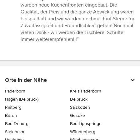
5
wurden neue Küchenfronten eingebaut. Die
von
Qualität, der Preis und die ganze Abwicklung waren
5
beispielhaft und wir würden nochmal fünf Sterne für
Sternen
Zuverlässigkeit und Freundlichkeit geben! Nochmal
vielen Dank - wir werden die Tischlerei Schulte
immer weiterempfehlen!!!”
Orte in der Nähe
Paderborn
Kreis Paderborn
Hagen (Delbrück)
Delbrück
Rietberg
Salzkotten
Büren
Geseke
Bad Driburg
Bad Lippspringe
Steinheim
Wünnenberg
Lichtenau
Willebadessen