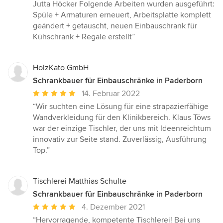
Jutta Höcker Folgende Arbeiten wurden ausgeführt:
Spüle + Armaturen erneuert, Arbeitsplatte komplett
geändert + getauscht, neuen Einbauschrank für
Kühschrank + Regale erstellt”
HolzKato GmbH
Schrankbauer für Einbauschränke in Paderborn
Durchschnittliche
14. Februar 2022
Bewertung:
“Wir suchten eine Lösung für eine strapazierfähige
5
Wandverkleidung für den Klinikbereich. Klaus Töws
von
war der einzige Tischler, der uns mit Ideenreichtum
5
innovativ zur Seite stand. Zuverlässig, Ausführung
Sternen
Top.”
Tischlerei Matthias Schulte
Schrankbauer für Einbauschränke in Paderborn
Durchschnittliche
4. Dezember 2021
Bewertung:
“Hervorragende, kompetente Tischlerei! Bei uns