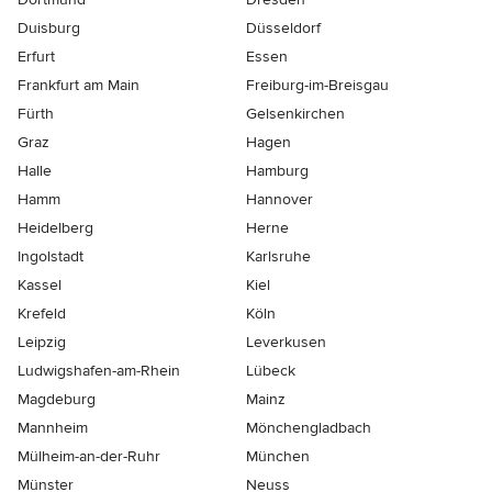
Duisburg
Düsseldorf
Erfurt
Essen
Frankfurt am Main
Freiburg-im-Breisgau
Fürth
Gelsenkirchen
Graz
Hagen
Halle
Hamburg
Hamm
Hannover
Heidelberg
Herne
Ingolstadt
Karlsruhe
Kassel
Kiel
Krefeld
Köln
Leipzig
Leverkusen
Ludwigshafen-am-Rhein
Lübeck
Magdeburg
Mainz
Mannheim
Mönchen­gladbach
Mülheim-an-der-Ruhr
München
Münster
Neuss