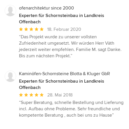
5
Sternen
ofenarchitektur since 2000
Experten für Schornsteinbau in Landkreis
Offenbach
Durchschnittliche
18. Februar 2020
Bewertung:
“Das Projekt wurde zu unserer vollsten
5
Zufriedenheit umgesetzt. Wir würden Herr Väth
von
jederzeit weiter empfehlen. Familie M. sagt Danke.
5
Bis zum nächsten Projekt.”
Sternen
Kaminöfen-Schornsteine Blotta & Kluger GbR
Experten für Schornsteinbau in Landkreis
Offenbach
Durchschnittliche
28. Mai 2018
Bewertung:
“Super Beratung, schnelle Bestellung und Lieferung
5
incl. Aufbau ohne Probleme. Sehr freundliche und
von
kompetente Beratung , auch bei uns zu Hause”
5
Sternen