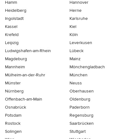
Hamm
Hannover
Heidelberg
Herne
Ingolstadt
Karlsruhe
Kassel
Kiel
Krefeld
Köln
Leipzig
Leverkusen
Ludwigshafen-am-Rhein
Lübeck
Magdeburg
Mainz
Mannheim
Mönchen­gladbach
Mülheim-an-der-Ruhr
München
Münster
Neuss
Nürnberg
Oberhausen
Offenbach-am-Main
Oldenburg
Osnabrück
Paderborn
Potsdam
Regensburg
Rostock
Saarbrücken
Solingen
Stuttgart