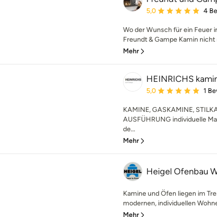
Durchschnittliche Bewe
5,0
4 B
Wo der Wunsch für ein Feuer i
Freundt & Gampe Kamin nicht m
Mehr
HEINRICHS kamin
Durchschnittliche Bewe
5,0
1 B
KAMINE, GASKAMINE, STILK
AUSFÜHRUNG individuelle Man
de...
Mehr
Heigel Ofenbau 
Kamine und Öfen liegen im Tren
modernen, individuellen Wohnen
Mehr