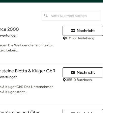
ince 2000
Nachricht
rtung: 5 von 5 Sternen
ewertungen
63165 Heidelberg
agen Die Welt der ofenarchitektur.
eit. Leben...
steine Blotta & Kluger GbR
Nachricht
rtung: 5 von 5 Sternen
ewertungen
35510 Butzbach
ta & Kluger GbR Das Unternehmen
& Kluger steht...
pe Kamine und Öfen