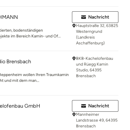
CHMANN
Nachricht
Hauptstraße 32, 63825
tierten, bodenständigen
Westerngrund
jekte im Bereich Kamin- und Of...
(Landkreis
Aschaffenburg)
BKB-Kachelofenbau
io Brensbach
und Rüegg Kamin
Studio, 64395
Heppenheim wollen Ihren Traumkamin
Brensbach
ieht und mit dem man...
helofenbau GmbH
Nachricht
Mannheimer
Landstrasse 49, 64395
Brensbach