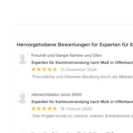
Hervorgehobene Bewertungen für Experten für
Freundt und Gampe Kamine und Öfen
Experten für Kaminumrandung nach Maß in Offenbac
Durchschnittliche
19. Dezember 2024
Bewertung:
“Freundliche und intensive Beratung durch die Mitarbe
5
von
5
ofenarchitektur since 2000
Sternen
Experten für Kaminumrandung nach Maß in Offenbac
Durchschnittliche
18. Februar 2020
Bewertung:
“Das Projekt wurde zu unserer vollsten Zufriedenheit u
5
von
5