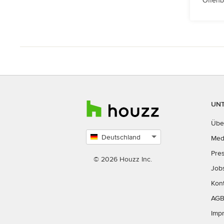
Offenb
UN
Übe
Deutschland
Med
Land
Pre
auswählen
© 2026 Houzz Inc.
Job
Kon
AG
Imp