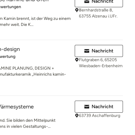
Nachricht
rtung: 5 von 5 Sternen
ewertungen
Bernhardstraße 8,
63755 Alzenau i.UFr.
m Kamin brennt, ist der Weg zu einem
ehr weit. Die K...
-design
Nachricht
rtung: 5 von 5 Sternen
ewertung
Flutgraben 6, 65205
Wiesbaden-Erbenheim
AMINE PLANUNG, DESIGN +
ufakturkeramik „Heinrichs kamin-
Wärmesysteme
Nachricht
63739 Aschaffenburg
d. Sie bilden den Mittelpunkt
s in vielen Gestaltungs-...