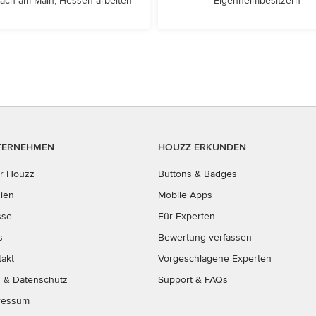
ach am Main, Hessen arbeiten
Eigenheimbesitzern
TERNEHMEN
HOUZZ ERKUNDEN
r Houzz
Buttons & Badges
ien
Mobile Apps
sse
Für Experten
s
Bewertung verfassen
takt
Vorgeschlagene Experten
B
&
Datenschutz
Support & FAQs
ressum