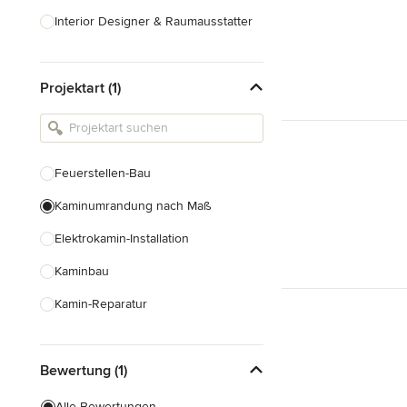
Interior Designer & Raumausstatter
Küchenplanung
Projektart (1)
Landschaftsarchitekten
Armaturen & Sanitärbedarf
Beleuchtung
Feuerstellen-Bau
Einbauschränke
Kaminumrandung nach Maß
Alle anzeigen
Elektrokamin-Installation
Kaminbau
Kamin-Reparatur
Gaskamin-Installation
Bewertung (1)
Gartenkamin-Bau
Schornsteinbau
Alle Bewertungen