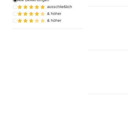
ausschließlich
Alle anzeigen
& höher
& höher