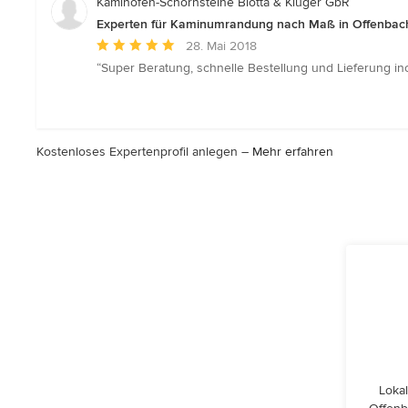
Kaminöfen-Schornsteine Blotta & Kluger GbR
Sternen
Experten für Kaminumrandung nach Maß in Offenbac
Durchschnittliche
28. Mai 2018
Bewertung:
“Super Beratung, schnelle Bestellung und Lieferung i
5
von
5
Sternen
Kostenloses Expertenprofil anlegen –
Mehr erfahren
Lokal