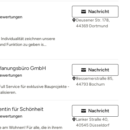
Nachricht
rtung: 5 von 5 Sternen
Bewertungen
Deusener Str. 178,
44369 Dortmund
Individualität zeichnen unsere
nd Funktion zu geben is...
lanungsbüro GmbH
Nachricht
rtung: 5 von 5 Sternen
Bewertungen
Bessemerstraße 85,
44793 Bochum
Full Service für exklusive Bauprojekte -
alisieren.
entin für Schönheit
Nachricht
rtung: 5 von 5 Sternen
Bewertungen
Lanker Straße 40,
40545 Düsseldorf
e am Wohnen! Für alle, die in ihrem