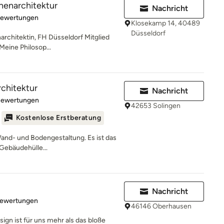
nnenarchitektur
Nachricht
rtung: 5 von 5 Sternen
Bewertungen
Klosekamp 14, 40489
Düsseldorf
narchitektin, FH Düsseldorf Mitglied
ine Philosop...
chitektur
Nachricht
rtung: 5 von 5 Sternen
Bewertungen
42653 Solingen
Kostenlose Erstberatung
Wand- und Bodengestaltung. Es ist das
Gebäudehülle...
Nachricht
rtung: 5 von 5 Sternen
Bewertungen
46146 Oberhausen
gn ist für uns mehr als das bloße