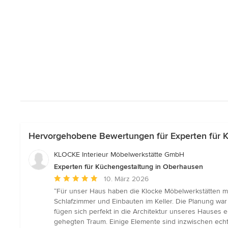
Hervorgehobene Bewertungen für Experten für 
KLOCKE Interieur Möbelwerkstätte GmbH
Experten für Küchengestaltung in Oberhausen
Durchschnittliche
10. März 2026
Bewertung:
“Für unser Haus haben die Klocke Möbelwerkstätten m
5
Schlafzimmer und Einbauten im Keller. Die Planung wa
von
fügen sich perfekt in die Architektur unseres Hauses 
5
gehegten Traum. Einige Elemente sind inzwischen echte