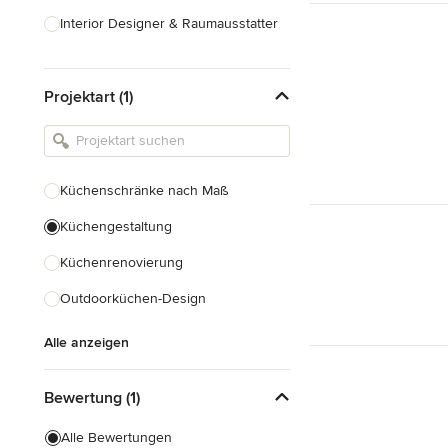
Interior Designer & Raumausstatter
Küchenplanung
Projektart (1)
Landschaftsarchitekten
Armaturen & Sanitärbedarf
Beleuchtung
Küchenschränke nach Maß
Einbauschränke
Küchengestaltung
Alle anzeigen
Küchenrenovierung
Outdoorküchen-Design
Alle anzeigen
Bewertung (1)
Alle Bewertungen