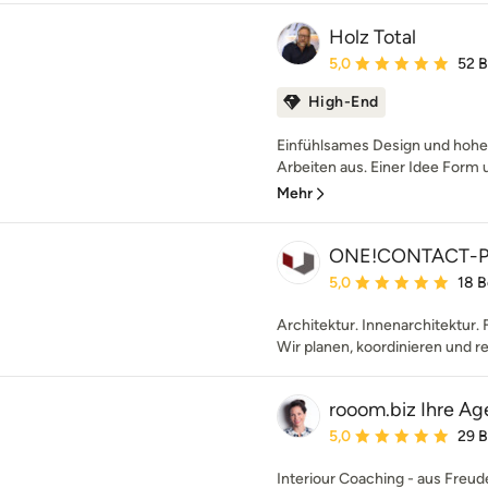
Holz Total
Durchschnittliche Bewe
5,0
52 
High-End
Einfühlsames Design und hohe 
Arbeiten aus. Einer Idee Form u
Mehr
ONE!CONTACT-P
Durchschnittliche Bewe
5,0
18 
Architektur. Innenarchitektur. 
Wir planen, koordinieren und re
rooom.biz Ihre Ag
Durchschnittliche Bewe
5,0
29 
Interiour Coaching - aus Freud