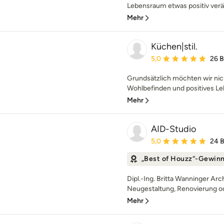
Lebensraum etwas positiv verä
Mehr
Küchen|stil.
Durchschnittliche Bewe
5,0
26 
Grundsätzlich möchten wir nic
Wohlbefinden und positives Le
Mehr
AID-Studio
Durchschnittliche Bewe
5,0
24 
„Best of Houzz“-Gewin
Dipl.-Ing. Britta Wanninger Arc
Neugestaltung, Renovierung o
Mehr