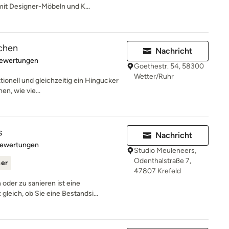
t Designer-Möbeln und K...
chen
Nachricht
rtung: 4.9 von 5 Sternen
Bewertungen
Goethestr. 54, 58300
Wetter/Ruhr
ktionell und gleichzeitig ein Hingucker
en, wie vie...
s
Nachricht
rtung: 5 von 5 Sternen
Bewertungen
Studio Meuleneers,
Odenthalstraße 7,
ner
47807 Krefeld
oder zu sanieren ist eine
leich, ob Sie eine Bestandsi...