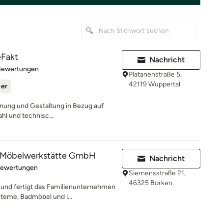
eFakt
Nachricht
rtung: 5 von 5 Sternen
Bewertungen
Platanenstraße 5,
42119 Wuppertal
ner
lanung und Gestaltung in Bezug auf
hl und technisc...
r Möbelwerkstätte GmbH
Nachricht
rtung: 5 von 5 Sternen
Bewertungen
Siemensstraße 21,
46325 Borken
t und fertigt das Familienunternehmen
eme, Badmöbel und i...