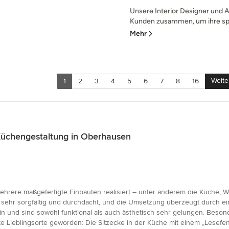
Unsere Interior Designer und A
Kunden zusammen, um ihre spez
Mehr
Weite
1
2
3
4
5
6
7
8
16
Küchengestaltung in Oberhausen
ehrere maßgefertigte Einbauten realisiert – unter anderem die Küche,
r sehr sorgfältig und durchdacht, und die Umsetzung überzeugt durch ei
ein und sind sowohl funktional als auch ästhetisch sehr gelungen. Beso
 Lieblingsorte geworden: Die Sitzecke in der Küche mit einem „Lesefens