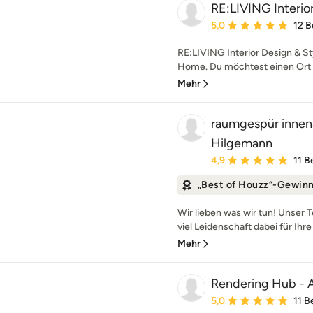
RE:LIVING Interior
Durchschnittliche Bewe
5,0
12 
RE:LIVING Interior Design &
Home. Du möchtest einen Ort de
Mehr
raumgespür innena
Hilgemann
Durchschnittliche Bewe
4,9
11 
„Best of Houzz“-Gewin
Wir lieben was wir tun! Unser 
viel Leidenschaft dabei für Ihr
Mehr
Rendering Hub - A
Durchschnittliche Bewe
5,0
11 