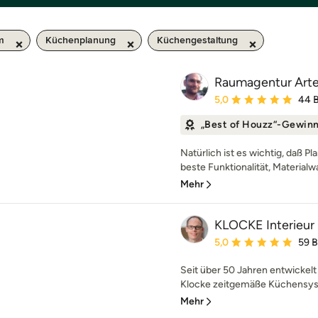
m
Küchenplanung
Küchengestaltung
Raumagentur Art
Durchschnittliche Bewe
5,0
44 
„Best of Houzz“-Gewin
Natürlich ist es wichtig, daß P
beste Funktionalität, Materialwa
Mehr
KLOCKE Interieu
Durchschnittliche Bewe
5,0
59 
Seit über 50 Jahren entwickel
Klocke zeitgemäße Küchensyst
Mehr