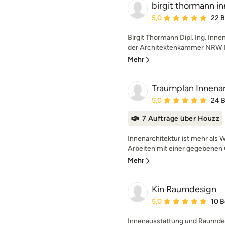
birgit thormann i
Durchschnittliche Bewe
5,0
22 
Birgit Thormann Dipl. Ing. Inne
der Architektenkammer NRW Me
Mehr
Traumplan Innenar
Durchschnittliche Bewe
5,0
24 
7 Aufträge über Houzz
Innenarchitektur ist mehr als 
Arbeiten mit einer gegebenen 
Mehr
Kin Raumdesign
Durchschnittliche Bewe
5,0
10 
Innenausstattung und Raumdesi