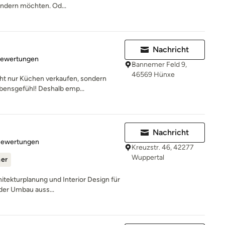
ndern möchten. Od...
Nachricht
rtung: 5 von 5 Sternen
Bewertungen
Bannemer Feld 9,
46569 Hünxe
ht nur Küchen verkaufen, sondern
bensgefühl! Deshalb emp...
Nachricht
rtung: 5 von 5 Sternen
Bewertungen
Kreuzstr. 46, 42277
Wuppertal
ner
hitekturplanung und Interior Design für
der Umbau auss...