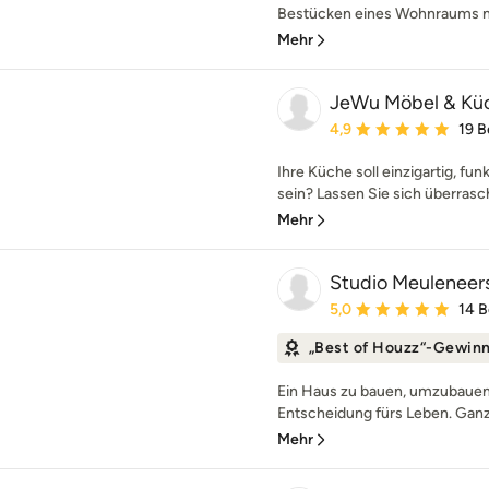
Bestücken eines Wohnraums mi
Mehr
JeWu Möbel & Kü
Durchschnittliche Bewe
4,9
19 
Ihre Küche soll einzigartig, fun
sein? Lassen Sie sich überrasch
Mehr
Studio Meuleneer
Durchschnittliche Bewe
5,0
14 
„Best of Houzz“-Gewin
Ein Haus zu bauen, umzubauen 
Entscheidung fürs Leben. Ganz g
Mehr