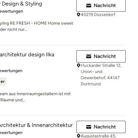
 Design & Styling
Nachricht
rtung: 5 von 5 Sternen
Bewertungen
40219 Düsseldorf
 Styling RE:FRESH - HOME Home sweet
r nicht nur...
rchitektur design Ilka
Nachricht
Huckarder Straße 12,
rtung: 4.9 von 5 Sternen
Bewertungen
Union- und
Gewerbehof, 44147
ner
Dortmund
Team aus Innenraumgestaltern ist mit
e Räume und...
rchitektur & Innenarchitektur
Nachricht
rtung: 5 von 5 Sternen
Bewertungen
Augustastraße 45,