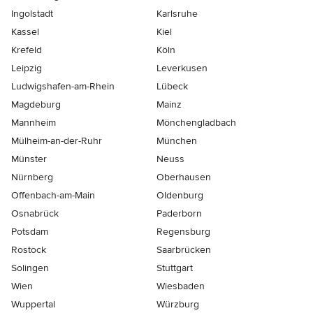
Ingolstadt
Karlsruhe
Kassel
Kiel
Krefeld
Köln
Leipzig
Leverkusen
Ludwigshafen-am-Rhein
Lübeck
Magdeburg
Mainz
Mannheim
Mönchen­gladbach
Mülheim-an-der-Ruhr
München
Münster
Neuss
Nürnberg
Oberhausen
Offenbach-am-Main
Oldenburg
Osnabrück
Paderborn
Potsdam
Regensburg
Rostock
Saarbrücken
Solingen
Stuttgart
Wien
Wiesbaden
Wuppertal
Würzburg