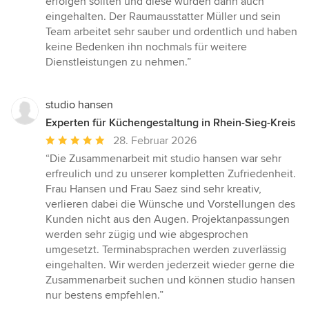
erfolgen sollten und diese wurden dann auch
eingehalten. Der Raumausstatter Müller und sein
Team arbeitet sehr sauber und ordentlich und haben
keine Bedenken ihn nochmals für weitere
Dienstleistungen zu nehmen.”
studio hansen
Experten für Küchengestaltung in Rhein-Sieg-Kreis
Durchschnittliche
28. Februar 2026
Bewertung:
“Die Zusammenarbeit mit studio hansen war sehr
5
erfreulich und zu unserer kompletten Zufriedenheit.
von
Frau Hansen und Frau Saez sind sehr kreativ,
5
verlieren dabei die Wünsche und Vorstellungen des
Sternen
Kunden nicht aus den Augen. Projektanpassungen
werden sehr zügig und wie abgesprochen
umgesetzt. Terminabsprachen werden zuverlässig
eingehalten. Wir werden jederzeit wieder gerne die
Zusammenarbeit suchen und können studio hansen
nur bestens empfehlen.”