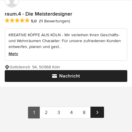
raum.4 - Die Meisterdesigner
Durchschnittliche Bewertung: 5 von 5 Sternen
5,0
(11 Bewertungen)
KREATIVE KÖPFE AUS KÖLN - Wir verleihen Ihren Geschäfts-
und Wohnräumen Charakter: Für unsere zufriedenen Kunden
entwerfen, planen und gest...
Mehr
Goltsteinstr. 94, 50968 Köln
Nachricht
1
2
3
4
8