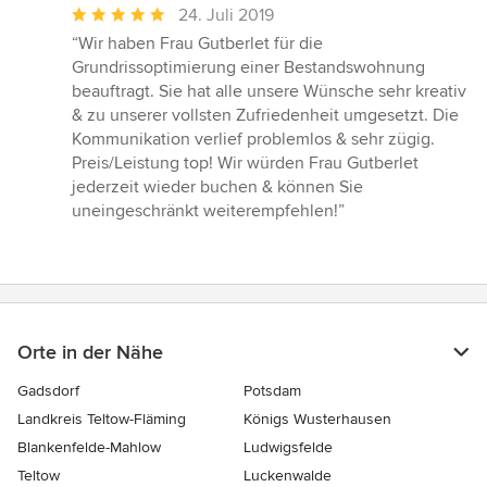
Durchschnittliche
24. Juli 2019
Bewertung:
“Wir haben Frau Gutberlet für die
5
Grundrissoptimierung einer Bestandswohnung
von
beauftragt. Sie hat alle unsere Wünsche sehr kreativ
5
& zu unserer vollsten Zufriedenheit umgesetzt. Die
Sternen
Kommunikation verlief problemlos & sehr zügig.
Preis/Leistung top! Wir würden Frau Gutberlet
jederzeit wieder buchen & können Sie
uneingeschränkt weiterempfehlen!”
Orte in der Nähe
Gadsdorf
Potsdam
Landkreis Teltow-Fläming
Königs Wusterhausen
Blankenfelde-Mahlow
Ludwigsfelde
Teltow
Luckenwalde