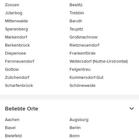
Zossen
Beelitz
Jüterbog
Trebbin
Mittenwalde
Baruth
Sperenberg
Teupitz
Markendorf
Großmachnow
Berkenbrück
Rietzneuendorf
Diepensee
Frankenförde
Fernneuendorf
Woltersdorf (Nuthe-Urstromtal)
Gottow
Felgentreu
Zülichendorf
Kummersdorf-Gut
Scharfenbrück
Schöneweide
Beliebte Orte
Aachen
Augsburg
Basel
Berlin
Bielefeld
Bonn