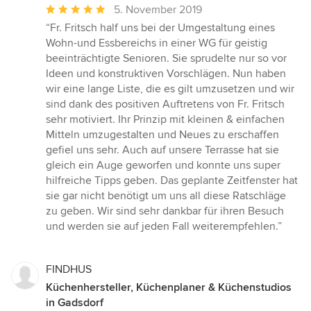
Durchschnittliche
5. November 2019
Bewertung:
“Fr. Fritsch half uns bei der Umgestaltung eines
5
Wohn-und Essbereichs in einer WG für geistig
von
beeinträchtigte Senioren. Sie sprudelte nur so vor
5
Ideen und konstruktiven Vorschlägen. Nun haben
Sternen
wir eine lange Liste, die es gilt umzusetzen und wir
sind dank des positiven Auftretens von Fr. Fritsch
sehr motiviert. Ihr Prinzip mit kleinen & einfachen
Mitteln umzugestalten und Neues zu erschaffen
gefiel uns sehr. Auch auf unsere Terrasse hat sie
gleich ein Auge geworfen und konnte uns super
hilfreiche Tipps geben. Das geplante Zeitfenster hat
sie gar nicht benötigt um uns all diese Ratschläge
zu geben. Wir sind sehr dankbar für ihren Besuch
und werden sie auf jeden Fall weiterempfehlen.”
FINDHUS
Küchenhersteller, Küchenplaner & Küchenstudios
in Gadsdorf