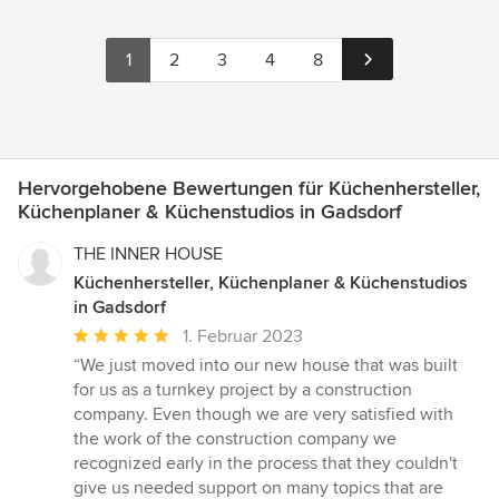
1
2
3
4
8
Hervorgehobene Bewertungen für Küchenhersteller,
Küchenplaner & Küchenstudios in Gadsdorf
THE INNER HOUSE
Küchenhersteller, Küchenplaner & Küchenstudios
in Gadsdorf
Durchschnittliche
1. Februar 2023
Bewertung:
“We just moved into our new house that was built
5
for us as a turnkey project by a construction
von
company. Even though we are very satisfied with
5
the work of the construction company we
Sternen
recognized early in the process that they couldn't
give us needed support on many topics that are