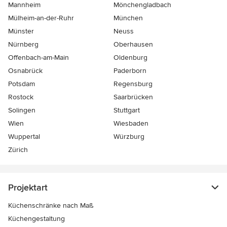
Mannheim
Mönchen­gladbach
Mülheim-an-der-Ruhr
München
Münster
Neuss
Nürnberg
Oberhausen
Offenbach-am-Main
Oldenburg
Osnabrück
Paderborn
Potsdam
Regensburg
Rostock
Saarbrücken
Solingen
Stuttgart
Wien
Wiesbaden
Wuppertal
Würzburg
Zürich
Projektart
Küchenschränke nach Maß
Küchengestaltung