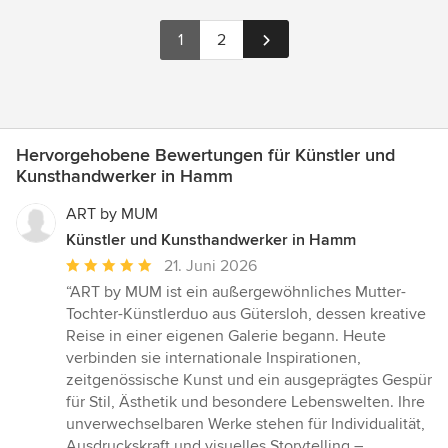
1
2
Hervorgehobene Bewertungen für Künstler und
Kunsthandwerker in Hamm
ART by MUM
Künstler und Kunsthandwerker in Hamm
Durchschnittliche
21. Juni 2026
Bewertung:
“ART by MUM ist ein außergewöhnliches Mutter-
5
Tochter-Künstlerduo aus Gütersloh, dessen kreative
von
Reise in einer eigenen Galerie begann. Heute
5
verbinden sie internationale Inspirationen,
Sternen
zeitgenössische Kunst und ein ausgeprägtes Gespür
für Stil, Ästhetik und besondere Lebenswelten. Ihre
unverwechselbaren Werke stehen für Individualität,
Ausdruckskraft und visuelles Storytelling –