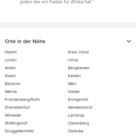
Sternen
jeden der ein Faible für Afrika hat.”
Orte in der Nähe
Hamm
Kreis Unna
Lünen
Unna
Ahlen
Bergkamen
Soest
Kamen
Beckum
Werl
Werne
Oelde
Fröndenberg/Ruhr
Ennigerloh
Drensteinfurt
Sendenhorst
Wickede
Lanstrop
Stüttingshof
Clarenberg
Drüggelterhöfe
Delecke