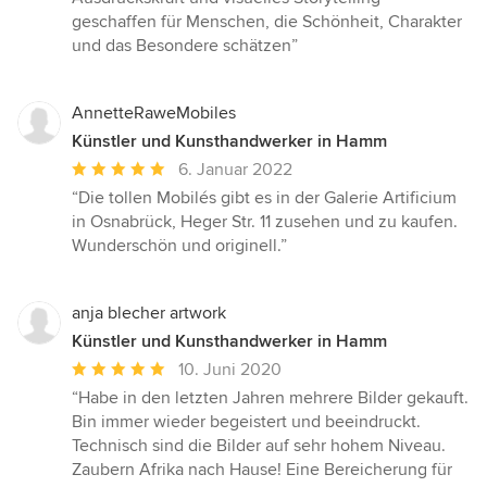
geschaffen für Menschen, die Schönheit, Charakter
und das Besondere schätzen”
AnnetteRaweMobiles
Künstler und Kunsthandwerker in Hamm
Durchschnittliche
6. Januar 2022
Bewertung:
“Die tollen Mobilés gibt es in der Galerie Artificium
5
in Osnabrück, Heger Str. 11 zusehen und zu kaufen.
von
Wunderschön und originell.”
5
Sternen
anja blecher artwork
Künstler und Kunsthandwerker in Hamm
Durchschnittliche
10. Juni 2020
Bewertung:
“Habe in den letzten Jahren mehrere Bilder gekauft.
5
Bin immer wieder begeistert und beeindruckt.
von
Technisch sind die Bilder auf sehr hohem Niveau.
5
Zaubern Afrika nach Hause! Eine Bereicherung für