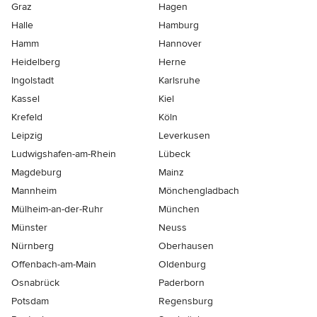
Graz
Hagen
Halle
Hamburg
Hamm
Hannover
Heidelberg
Herne
Ingolstadt
Karlsruhe
Kassel
Kiel
Krefeld
Köln
Leipzig
Leverkusen
Ludwigshafen-am-Rhein
Lübeck
Magdeburg
Mainz
Mannheim
Mönchen­gladbach
Mülheim-an-der-Ruhr
München
Münster
Neuss
Nürnberg
Oberhausen
Offenbach-am-Main
Oldenburg
Osnabrück
Paderborn
Potsdam
Regensburg