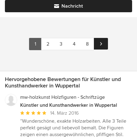
Nachricht
1
2
3
4
8
Hervorgehobene Bewertungen für Künstler und
Kunsthandwerker in Wuppertal
mw-holzkunst Holzfiguren - Schriftzüge
Künstler und Kunsthandwerker in Wuppertal
Durchschnittliche
14. März 2016
Bewertung:
“Wunderschöne, exakte Holzarbeiten. Alle 3 Teile
5
perfekt gesägt und liebevoll bemalt. Die Figuren
von
zeigen einen aussergewöhnlichen, pfiffigen Stil.