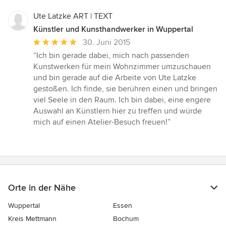
Ute Latzke ART | TEXT
Künstler und Kunsthandwerker in Wuppertal
Durchschnittliche
30. Juni 2015
Bewertung:
“Ich bin gerade dabei, mich nach passenden
5
Kunstwerken für mein Wohnzimmer umzuschauen
von
und bin gerade auf die Arbeite von Ute Latzke
5
gestoßen. Ich finde, sie berühren einen und bringen
Sternen
viel Seele in den Raum. Ich bin dabei, eine engere
Auswahl an Künstlern hier zu treffen und würde
mich auf einen Atelier-Besuch freuen!”
Orte in der Nähe
Wuppertal
Essen
Kreis Mettmann
Bochum