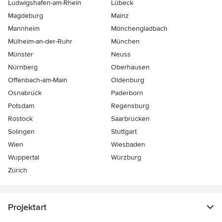
Ludwigshafen-am-Rhein
Lübeck
Magdeburg
Mainz
Mannheim
Mönchen­gladbach
Mülheim-an-der-Ruhr
München
Münster
Neuss
Nürnberg
Oberhausen
Offenbach-am-Main
Oldenburg
Osnabrück
Paderborn
Potsdam
Regensburg
Rostock
Saarbrücken
Solingen
Stuttgart
Wien
Wiesbaden
Wuppertal
Würzburg
Zürich
Projektart