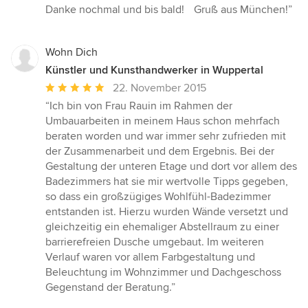
5
Danke nochmal und bis bald! Gruß aus München!”
Sternen
Wohn Dich
Künstler und Kunsthandwerker in Wuppertal
Durchschnittliche
22. November 2015
Bewertung:
“Ich bin von Frau Rauin im Rahmen der
5
Umbauarbeiten in meinem Haus schon mehrfach
von
beraten worden und war immer sehr zufrieden mit
5
der Zusammenarbeit und dem Ergebnis. Bei der
Sternen
Gestaltung der unteren Etage und dort vor allem des
Badezimmers hat sie mir wertvolle Tipps gegeben,
so dass ein großzügiges Wohlfühl-Badezimmer
entstanden ist. Hierzu wurden Wände versetzt und
gleichzeitig ein ehemaliger Abstellraum zu einer
barrierefreien Dusche umgebaut. Im weiteren
Verlauf waren vor allem Farbgestaltung und
Beleuchtung im Wohnzimmer und Dachgeschoss
Gegenstand der Beratung.”