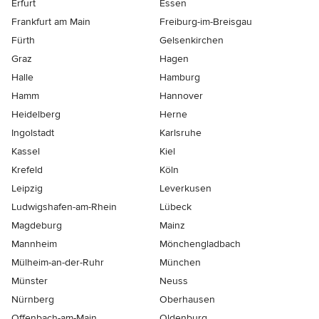
Erfurt
Essen
Frankfurt am Main
Freiburg-im-Breisgau
Fürth
Gelsenkirchen
Graz
Hagen
Halle
Hamburg
Hamm
Hannover
Heidelberg
Herne
Ingolstadt
Karlsruhe
Kassel
Kiel
Krefeld
Köln
Leipzig
Leverkusen
Ludwigshafen-am-Rhein
Lübeck
Magdeburg
Mainz
Mannheim
Mönchen­gladbach
Mülheim-an-der-Ruhr
München
Münster
Neuss
Nürnberg
Oberhausen
Offenbach-am-Main
Oldenburg