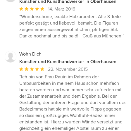
Künstler und Kunsthandwerker in Oberhausen
Durchschnittliche
14. März 2016
Bewertung:
“Wunderschöne, exakte Holzarbeiten. Alle 3 Teile
5
perfekt gesägt und liebevoll bemalt. Die Figuren
von
zeigen einen aussergewöhnlichen, pfiffigen Stil.
5
Danke nochmal und bis bald! Gruß aus München!”
Sternen
Wohn Dich
Künstler und Kunsthandwerker in Oberhausen
Durchschnittliche
22. November 2015
Bewertung:
“Ich bin von Frau Rauin im Rahmen der
5
Umbauarbeiten in meinem Haus schon mehrfach
von
beraten worden und war immer sehr zufrieden mit
5
der Zusammenarbeit und dem Ergebnis. Bei der
Sternen
Gestaltung der unteren Etage und dort vor allem des
Badezimmers hat sie mir wertvolle Tipps gegeben,
so dass ein großzügiges Wohlfühl-Badezimmer
entstanden ist. Hierzu wurden Wände versetzt und
gleichzeitig ein ehemaliger Abstellraum zu einer