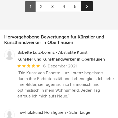
1
2
3
4
5
Hervorgehobene Bewertungen für Künstler und
Kunsthandwerker in Oberhausen
Babette Lutz-Lorenz - Abstrakte Kunst
Künstler und Kunsthandwerker in Oberhausen
Durchschnittliche
6. Dezember 2021
Bewertung:
“Die Kunst von Babette Lutz-Lorenz begeistert
5
durch ihre Farbintensität und Lebendigkeit. Ich liebe
von
ihre Bilder, sie fügen sich so harmonisch und
5
optimistisch in mein Wohnumfeld. Jeden Tag
Sternen
erfreue ich mich aufs Neue.”
mw-holzkunst Holzfiguren - Schriftzüge