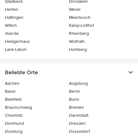
Gladbeck
Dinslaken
Herten
Wesel
Hattingen
Meerbusch
Willich
Kamp-Lintfort
Voerde
Rheinberg
Heiligenhaus
Wülfrath
Lank-Latum
Homberg
Beliebte Orte
Aachen
Augsburg
Basel
Berlin
Bielefeld
Bonn
Braunschweig
Bremen
Chemnitz
Darmstadt
Dortmund
Dresden
Duisburg
Düsseldorf